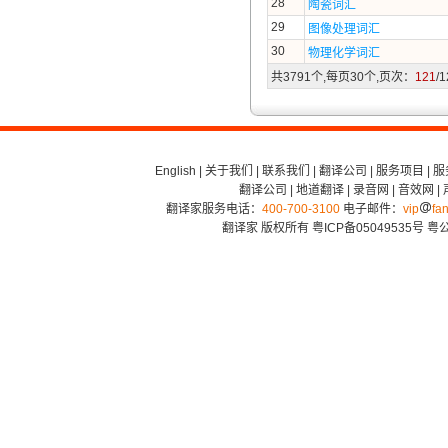
28
陶瓷词汇
29
图像处理词汇
翻译家，值得信赖！
30
物理化学词汇
翻译家是经过时间考验和市场选择的优
共3791个,每页30个,页次：
121
/1
秀翻译供应商，其翻译品质得到了客户
的认可和推崇，翻译质量更有保障，无
愧于翻译家的称号！
English
|
关于我们
|
联系我们
|
翻译公司
|
服务项目
|
服
翻译公司
|
地道翻译
|
录音网
|
音效网
|
翻译家服务电话：
400-700-3100
电子邮件：
vip
fan
翻译家 版权所有
粤ICP备05049535号
粤公