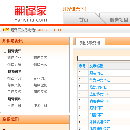
翻译佳天下！
首页
服务项目
翻译家服务电话：
400-700-3100
知识与资讯
知识与资讯
翻译资讯
翻译行业
翻译见闻
翻译组织
翻译名家
序号
文章标题
翻译知识
1
服装词汇
翻译学习
专业词汇
2
华为中兴词汇
翻译案例
翻译理论
3
热处理词汇
口译专题
同传专题
4
签证移民词汇
翻译百科
5
箱包手袋词汇
人物百科
技术百科
6
照明词汇
7
门窗词汇
联系我们
8
外贸装运词汇
9
体育运动词汇