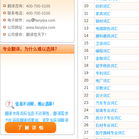
10
翻译咨询：400-700-3100
纺织词汇
联系电话：400-700-3100
11
家具词汇
电子邮件：vip
fanyijia.com
12
钢材词汇
公司网址：www.fanyijia.com
13
电镀颜色词汇
公司使命：翻译佳天下！
14
磨料磨具词汇
15
卫浴词汇
专业翻译，为什么难以选择？
16
编程词汇
17
金融词汇
18
留学移民词汇
19
专利词汇
20
电厂词汇
21
宗教词汇
22
会计词汇
23
信息不对称，难以选择！
汽车专业词汇
24
玻璃专业词汇
翻译市场具有信息不对称性，翻译需求
25
高分子专业词汇
方在获得翻译结果前，甚至在获得翻译
26
石材专业词汇
结果后，都无法准确判定翻译质量。从
而给劣质翻译者提供了一定生存条件，
27
医疗器械专业词汇
造成翻译市场鱼龙混杂，难以选择。