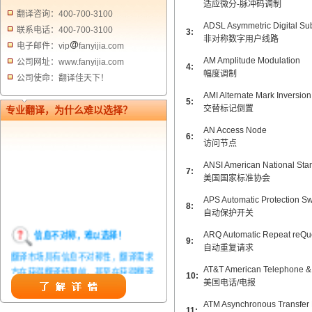
适应微分-脉冲码调制
翻译咨询：400-700-3100
ADSL Asymmetric Digital Sub
联系电话：400-700-3100
3:
非对称数字用户线路
电子邮件：vip
fanyijia.com
AM Amplitude Modulation
公司网址：www.fanyijia.com
4:
幅度调制
公司使命：翻译佳天下！
AMI Alternate Mark Inversion
5:
交替标记倒置
专业翻译，为什么难以选择？
AN Access Node
6:
访问节点
ANSI American National Stan
7:
美国国家标准协会
APS Automatic Protection Sw
8:
自动保护开关
信息不对称，难以选择！
ARQ Automatic Repeat reQu
9:
自动重复请求
翻译市场具有信息不对称性，翻译需求
方在获得翻译结果前，甚至在获得翻译
AT&T American Telephone &
10:
结果后，都无法准确判定翻译质量。从
美国电话/电报
而给劣质翻译者提供了一定生存条件，
ATM Asynchronous Transfer
造成翻译市场鱼龙混杂，难以选择。
11: