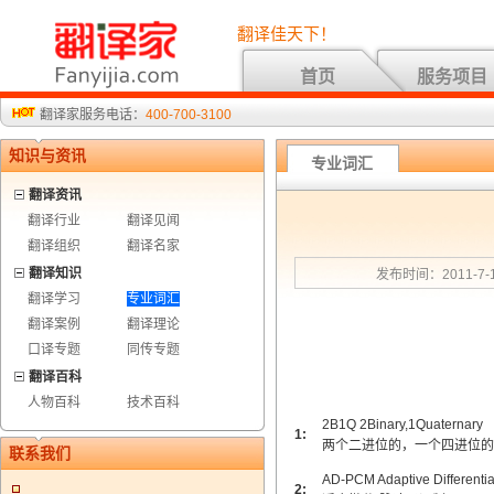
翻译佳天下！
首页
服务项目
翻译家服务电话：
400-700-3100
知识与资讯
专业词汇
翻译资讯
翻译行业
翻译见闻
翻译组织
翻译名家
翻译知识
发布时间：2011-7-1
翻译学习
专业词汇
翻译案例
翻译理论
口译专题
同传专题
翻译百科
人物百科
技术百科
2B1Q 2Binary,1Quaternary
1:
两个二进位的，一个四进位的
联系我们
AD-PCM Adaptive Differenti
2: