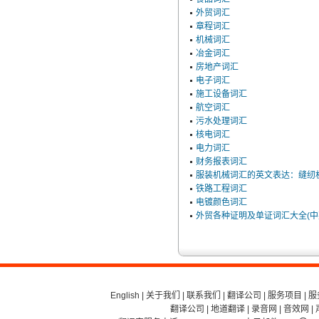
外贸词汇
章程词汇
机械词汇
冶金词汇
房地产词汇
电子词汇
施工设备词汇
航空词汇
污水处理词汇
核电词汇
电力词汇
财务报表词汇
服装机械词汇的英文表达：缝纫
铁路工程词汇
电镀颜色词汇
外贸各种证明及单证词汇大全(中
English
|
关于我们
|
联系我们
|
翻译公司
|
服务项目
|
服
翻译公司
|
地道翻译
|
录音网
|
音效网
|