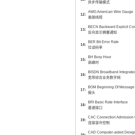
异步传输模式
翻译家，值得信赖！
AWG American Wire Gauge
12:
翻译家是经过时间考验和市场选择的优
美国线规
秀翻译供应商，其翻译品质得到了客户
BECN Backward Explicit Cong
13:
的认可和推崇，翻译质量更有保障，无
反向显示拥塞通知
愧于翻译家的称号！
BER Bit-Error Rate
14:
位误码率
BH Busy Hour
15:
高峰时
BISDN Broadband Integrated
16:
宽带综合业务数字网
BOM Beginning Of Message
17:
报头
BRI Basic Rate Interface
18:
基速接口
CAC Connection Admission 
19:
连接容许控制
CAD Computer-aided Desig