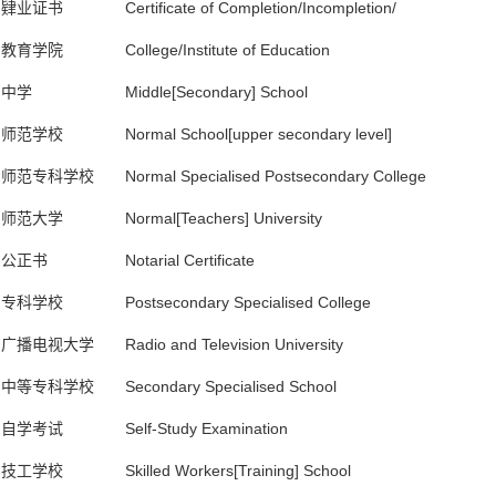
肄业证书 Certificate of Completion/Incompletion/ A
教育学院 College/Institute of Education
中学 Middle[Secondary] School
师范学校 Normal School[upper secondary level]
师范专科学校 Normal Specialised Postsecondary College
师范大学 Normal[Teachers] University
公正书 Notarial Certificate
专科学校 Postsecondary Specialised College
广播电视大学 Radio and Television University
中等专科学校 Secondary Specialised School
自学考试 Self-Study Examination
技工学校 Skilled Workers[Training] School