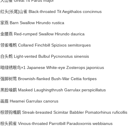
大山雀 Great Tit Parus major
红头[长尾]山雀 Black-throated Tit Aegithalos concinnus
家燕 Barn Swallow Hirundo rustica
金腰燕 Red-rumped Swallow Hirundo daurica
领雀嘴鹎 Collared Finchbill Spizixos semitorques
白头鹎 Light-vented Bulbul Pycnonotus sinensis
暗绿绣眼鸟×1 Japanese White-eye Zosterops japonicus
强脚树莺 Brownish-flanked Bush-War Cettia fortipes
黑脸噪鹛 Masked Laughingthrush Garrulax perspicillatus
画眉 Hwamei Garrulax canorus
棕颈钩嘴鹛 Streak-breasted Scimitar Babbler Pomatorhinus ruficollis
棕头鸦雀 Vinous-throated Parrotbill Paradoxornis webbianus