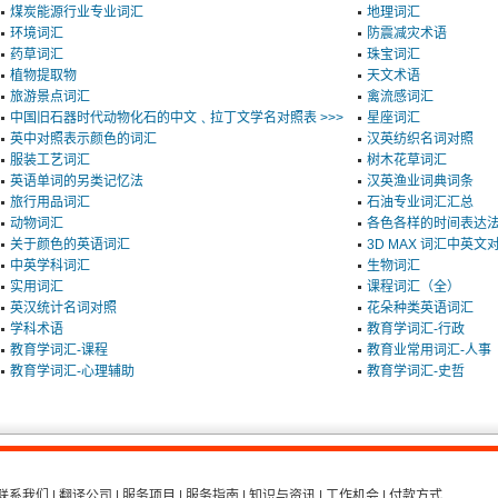
煤炭能源行业专业词汇
地理词汇
环境词汇
防震减灾术语
药草词汇
珠宝词汇
植物提取物
天文术语
旅游景点词汇
禽流感词汇
中国旧石器时代动物化石的中文﹑拉丁文学名对照表 >>>
星座词汇
英中对照表示颜色的词汇
汉英纺织名词对照
服装工艺词汇
树木花草词汇
英语单词的另类记忆法
汉英渔业词典词条
旅行用品词汇
石油专业词汇汇总
动物词汇
各色各样的时间表达
关于颜色的英语词汇
3D MAX 词汇中英文
中英学科词汇
生物词汇
实用词汇
课程词汇（全）
英汉统计名词对照
花朵种类英语词汇
学科术语
教育学词汇-行政
教育学词汇-课程
教育业常用词汇-人事
教育学词汇-心理辅助
教育学词汇-史哲
联系我们
|
翻译公司
|
服务项目
|
服务指南
|
知识与资讯
|
工作机会
|
付款方式