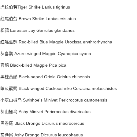
虎纹伯劳Tiger Shrike Lanius tigrinus
红尾伯劳 Brown Shrike Lanius cristatus
松鸦 Eurasian Jay Garrulus glandarius
红嘴蓝鹊 Red-billed Blue Magpie Urocissa erythrorhyncha
灰喜鹊 Azure-winged Magpie Cyanopica cyana
喜鹊 Black-billed Magpie Pica pica
黑枕黄鹂 Black-naped Oriole Oriolus chinensis
暗灰鹃鵙 Black-winged Cuckooshrike Coracina melaschistos
小灰山椒鸟 Swinhoe's Minivet Pericrocotus cantonensis
灰山椒鸟 Ashy Minivet Pericrocotus divaricatus
黑卷尾 Black Drongo Dicrurus macrocercus
灰卷尾 Ashy Drongo Dicrurus leucophaeus