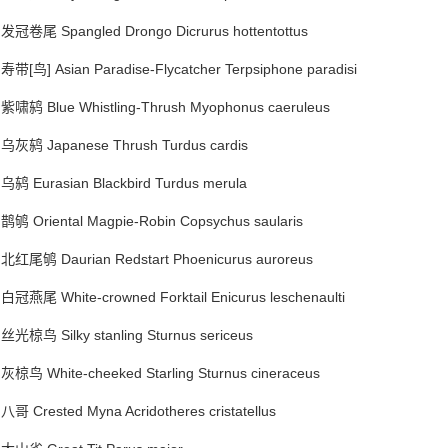
发冠卷尾 Spangled Drongo Dicrurus hottentottus
寿带[鸟] Asian Paradise-Flycatcher Terpsiphone paradisi
紫啸鸫 Blue Whistling-Thrush Myophonus caeruleus
乌灰鸫 Japanese Thrush Turdus cardis
乌鸫 Eurasian Blackbird Turdus merula
鹊鸲 Oriental Magpie-Robin Copsychus saularis
北红尾鸲 Daurian Redstart Phoenicurus auroreus
白冠燕尾 White-crowned Forktail Enicurus leschenaulti
丝光椋鸟 Silky stanling Sturnus sericeus
灰椋鸟 White-cheeked Starling Sturnus cineraceus
八哥 Crested Myna Acridotheres cristatellus