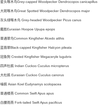
星头啄木鸟Grey-capped Woodpecker Dendrocopos canicapillus
大斑啄木鸟Great Spotted Woodpecker Dendrocopos major
灰头绿啄木鸟 Grey-headed Woodpecker Picus canus
戴胜Eurasian Hoopoe Upupa epops
普通翠鸟Common Kingfisher Alcedo atthis
蓝翡翠Black-capped Kingfisher Halcyon pileata
冠鱼狗 Crested Kingfisher Megaceryle lugubris
四声杜鹃 Indian Cuckoo Cuculus micropterus
大杜鹃 Eurasian Cuckoo Cuculus canorus
噪鹃 Asian Koel Eudynamys scolopacea
普通楼燕 Common Swift Apus apus
白腰雨燕 Fork-tailed Swift Apus pacificus