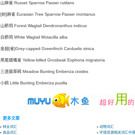
山麻雀 Russet Sparrow Passer rutilans
[树]麻雀 Eurasian Tree Sparrow Passer montanus
山鹡鸰 Forest Wagtail Dendronanthus indicus
白鹡鸰 White Wagtail Motacilla alba
金翅[雀]Grey-capped Greenfinch Carduelis sinica
黑尾蜡嘴雀 Yellow-billed Grosbeak Eophona migratoria
三道眉草鹀 Meadow Bunting Emberiza cioides
小鹀 Little Bunting Emberiza pusilla
更多文章
林业词汇
动物词汇
食品词汇
环境资源相关词汇中