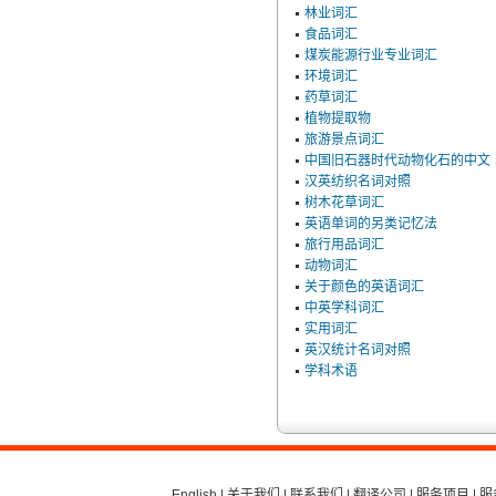
林业词汇
食品词汇
煤炭能源行业专业词汇
环境词汇
药草词汇
植物提取物
旅游景点词汇
中国旧石器时代动物化石的中文﹑
汉英纺织名词对照
树木花草词汇
英语单词的另类记忆法
旅行用品词汇
动物词汇
关于颜色的英语词汇
中英学科词汇
实用词汇
英汉统计名词对照
学科术语
English
|
关于我们
|
联系我们
|
翻译公司
|
服务项目
|
服