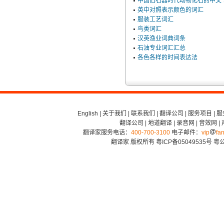
中国旧石器时代动物化石的中文﹑
英中对照表示颜色的词汇
服装工艺词汇
鸟类词汇
汉英渔业词典词条
石油专业词汇汇总
各色各样的时间表达法
English
|
关于我们
|
联系我们
|
翻译公司
|
服务项目
|
服
翻译公司
|
地道翻译
|
录音网
|
音效网
|
翻译家服务电话：
400-700-3100
电子邮件：
vip
fan
翻译家 版权所有
粤ICP备05049535号
粤公