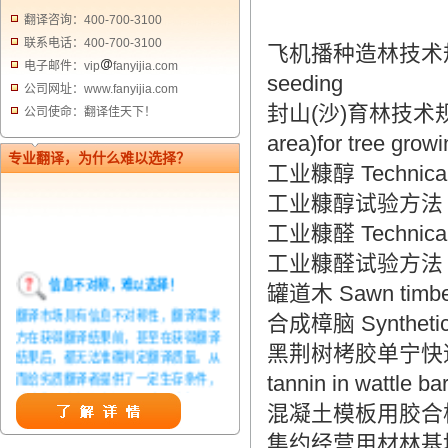
翻译咨询：400-700-3100
联系电话：400-700-3100
飞机播种造林技术规程 Techn
电子邮件：vip
fanyijia.com
seeding
公司网址：www.fanyijia.com
封山(沙)育林技术规程 Tech
公司使命：翻译佳天下！
area)for tree growi
专业翻译，为什么难以选择？
工业糠醇 Technical f
工业糠醇试验方法 Techni
工业糠醛 Technical f
工业糠醛试验方法 Techni
信息不对称，难以选择！
罐道木 Sawn timber f
翻译市场具有信息不对称性，翻译需求
合成樟脑 Synthetic
方在获得翻译结果前，甚至在获得翻译
黑荆树栲胶单宁快速测定方法 
结果后，都无法准确判定翻译质量。从
而给劣质翻译者提供了一定生存条件，
tannin in wattle ba
造成翻译市场鱼龙混杂，难以选择。
混凝土模板用胶合板 Ply
翻译家，值得信赖！
集约经营用材林基地造林总