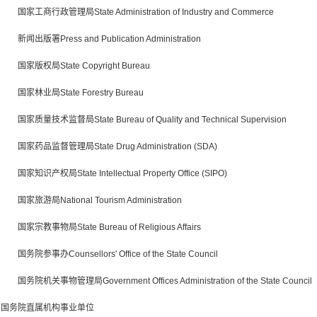
国家工商行政管理局State Administration of Industry and Commerce
新闻出版署Press and Publication Administration
国家版权局State Copyright Bureau
国家林业局State Forestry Bureau
国家质量技术监督局State Bureau of Quality and Technical Supervision
国家药品监督管理局State Drug Administration (SDA)
国家知识产权局State Intellectual Property Office (SIPO)
国家旅游局National Tourism Administration
国家宗教事物局State Bureau of Religious Affairs
国务院参事办Counsellors' Office of the State Council
国务院机关事物管理局Government Offices Administration of the State Council
国务院直属机构事业单位