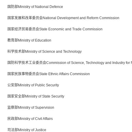
国防部Ministry of National Defence
国家发展和改革委员会National Development and Reform Commission
国家经济贸易委员会State Economic and Trade Commission
教育部Ministry of Education
科学技术部Ministry of Science and Technology
国防科学技术工业委员会Commission of Science, Technology and Industry for Nat
国家民族事物委员会State Ethnic Affairs Commission
公安部Ministry of Public Security
国家安全部Ministry of State Security
监察部Ministry of Supervision
民政部Ministry of Civil Affairs
司法部Ministry of Justice