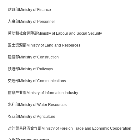
财政部Ministry of Finance
人事部Ministry of Personnel
劳动和社会保障部Ministry of Labour and Social Security
国土资源部Ministry of Land and Resources
建设部Ministry of Construction
铁道部Ministry of Railways
交通部Ministry of Communications
信息产业部Ministry of Information Industry
水利部Ministry of Water Resources
农业部Ministry of Agriculture
对外贸易经济合作部Ministry of Foreign Trade and Economic Cooperation