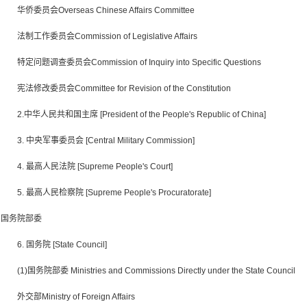
华侨委员会Overseas Chinese Affairs Committee
法制工作委员会Commission of Legislative Affairs
特定问题调查委员会Commission of Inquiry into Specific Questions
宪法修改委员会Committee for Revision of the Constitution
2.中华人民共和国主席 [President of the People's Republic of China]
3. 中央军事委员会 [Central Military Commission]
4. 最高人民法院 [Supreme People's Court]
5. 最高人民检察院 [Supreme People's Procuratorate]
国务院部委
6. 国务院 [State Council]
(1)国务院部委 Ministries and Commissions Directly under the State Council
外交部Ministry of Foreign Affairs