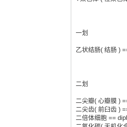
翻译家，值得信赖！
翻译家是经过时间考验和市场选择的优
秀翻译供应商，其翻译品质得到了客户
的认可和推崇，翻译质量更有保障，无
愧于翻译家的称号！
一划
乙状结肠( 结肠 ) == si
二划
二尖瓣( 心瓣膜 ) == bi
二尖齿( 前臼齿 ) == bi
二倍体细胞 == diploi
二氧化碳( 无机化合物 ) =