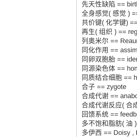
先天性缺陷 == birth
全身感觉( 感觉 ) == g
共价键( 化学键) == cov
再生( 组织 ) == regen
列奥米尔 == Reaumu
同化作用 == assimil
同卵双胞胎 == identi
同源染色体 == homo
同质结合细胞 == hom
合子 == zygote
合成代谢 == anabo
合成代谢反应( 合成代谢 ) 
回馈系统 == feedba
多不饱和脂肪( 油 ) == p
多伊西 == Doisy , 