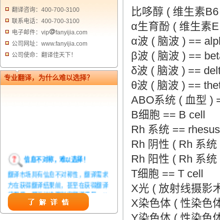
比哆醇 ( 维生素B6 ) ==
翻译咨询：400-700-3100
联系电话：400-700-3100
α生育酚 ( 维生素E ) ==
电子邮件：vip
fanyijia.com
α波 ( 脑波 ) == alph
公司网址：www.fanyijia.com
β波 ( 脑波 ) == beta
公司使命：翻译佳天下！
δ波 ( 脑波 ) == delt
专业翻译，为什么难以选择？
θ波 ( 脑波 ) == thet
ABO系统 ( 血型 ) == 
B细胞 == B cell
Rh 系统 == rhesus
Rh 阴性 ( Rh 系统 ) =
信息不对称，难以选择！
Rh 阳性 ( Rh 系统 ) =
翻译市场具有信息不对称性，翻译需求
T细胞 == T cell
方在获得翻译结果前，甚至在获得翻译
X光 ( 放射线摄影术 ) =
结果后，都无法准确判定翻译质量。从
而给劣质翻译者提供了一定生存条件，
X染色体 ( 性染色体 ) 
造成翻译市场鱼龙混杂，难以选择。
Y染色体 ( 性染色体 ) 