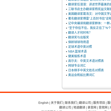
翻译家任溶溶：讲述世界最美的
三联书店主办翻译家杨宪益文献
美国翻译家葛浩文：对中国文学
著名翻译家傅雷“上百封书信”诠
记中央编译局翻译家群体：一群
“至于你信不信，我反正信了”N
翻译人才何时有？
翻译奖与出版奖
保龄球球场用语
足球术语中英对照
NBA 篮球术语
健美锻炼术语
高尔夫：中英文术语对照表
网球专业词汇
日本棋手中英文姓名对照表
奥运会帆船比赛词汇
English
|
关于我们
|
联系我们
|
翻译公司
|
服务项目
|
服
翻译公司
|
地道翻译
|
录音网
|
音效网
|