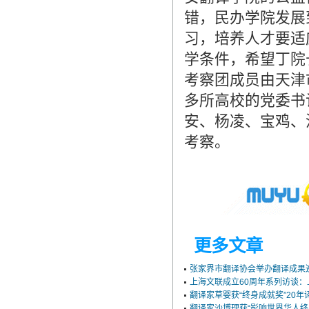
造成翻译市场鱼龙混杂，难以选择。
错，民办学院发展
翻译家，值得信赖！
习，培养人才要适
翻译家是经过时间考验和市场选择的优
学条件，希望丁院
秀翻译供应商，其翻译品质得到了客户
考察团成员由天津
的认可和推崇，翻译质量更有保障，无
多所高校的党委书
愧于翻译家的称号！
安、杨凌、宝鸡、
考察。
更多文章
张家界市翻译协会举办翻译成果
上海文联成立60周年系列访谈
翻译家草婴获“终身成就奖”20
翻译家沙博理获“影响世界华人终