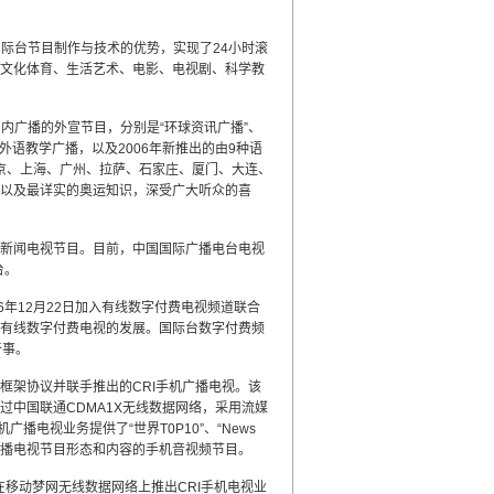
。结合国际台节目制作与技术的优势，实现了24小时滚
文化体育、生活艺术、电影、电视剧、科学教
内广播的外宣节目，分别是“环球资讯广播”、
）、外语教学广播，以及2006年新推出的由9种语
分别在北京、上海、广州、拉萨、石家庄、厦门、大连、
以及最详实的奥运知识，深受广大听众的喜
际新闻电视节目。目前，中国国际广播电台电视
台。
6年12月22日加入有线数字付费电视频道联合
有线数字付费电视的发展。国际台数字付费频
奇事。
作框架协议并联手推出的CRI手机广播电视。该
中国联通CDMA1X无线数据网络，采用流媒
电视业务提供了“世界T0P10”、“News
于传统广播电视节目形态和内容的手机音视频节目。
在移动梦网无线数据网络上推出CRI手机电视业