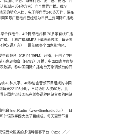
、保加利亚语、匈牙利语、波兰语、德语、西
话和潮州话4种方言）向全世界广播。截至
家和地区的听众来信、电子邮件等240多万件，遍布
中国国际广播电台已经成为世界主要国际广播电
5家合作电台、4个网络电台和 70多家有线广播
广播、手机广播和MP3下载等新技术，每天累
和4种汉语方言），覆盖60多个国家和地区。
毕调频台（CRI919FM）开播，开创了中国
挝万象调频台（FM93）开播，中国国家主席胡
表致辞，称中国国际广播电台万象调频台的开
由43种文字、48种语言音频节目组成的中国
每天2215小时，日均收听人次60万。此
界范围内链接国际在线各语种网站首页的网站
t Radio（wwwinetradiocn），目
和外语教学四大类节目组成。每天更新节目
汉语受众服务的多语种播客平台（http：／／