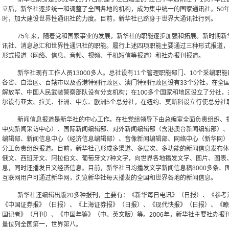
立后，新华社逐步统一和调整了全国各地的机构，成为集中统一的国家通讯社。50
时，加大建设世界性通讯社的力度。目前，新华社已跻身于世界大通讯社行列。
75年来，随着党和国家事业的发展，新华社的职能逐步加强和拓展。新时期新
讯社、消息总汇和世界性通讯社的职能。履行上述四项职能主要通过三种形式报道，
形式报道（网络、信息、音频、视频、手机短信等报道）和社办报刊报道。
新华社现有工作人员13000多人。总社设有11个管理职能部门、10个采编职
各省、自治区、百辖市以及香港特别行政区、澳门特别行政区设有33个分社，在全国
解放军、中国人民武装警察部队设有分支机构；在100多个国家和地区设立了分社
尔设有亚太、拉美、非洲、中东、欧洲5个总分社，在纽约、莫斯科设立行使总分社
新闻信息报道是新华社的中心工作。在社党组领导下由总编室全面负责组织、
中央新闻采访中心）、国际新闻编辑部、对外新闻编辑部（含港澳台新闻编辑部）、
编辑部、新闻信息中心（经济信息编辑部）、音像新闻编辑部、网络中心（新华网）
分工负责组织报道。目前，新华社己形成多渠道、多层次、多功能的新闻信息发布体
俄文、西班牙文、阿拉伯文、葡萄牙文7种文字，向世界各地播发文字、图片、图表
息，同时还播发日文经济信息。目前，新华社日均播发文字新闻信息稿8000多条、图
互联网用户可通过新华网，浏览新华社每天播发的全国和世界各地的新闻信息。
新华社还编辑出版20多种报刊，主要有：《新华每日电讯》（日报）、《参考
《中国证券报》（日报）、《上海证券报》（日报）、《现代快报》（日报）、《瞭
国记者》（月刊）、《中国年鉴》（中、英文版）等。2006年，新华社主要社办报
量位列全国第一，世界第八。