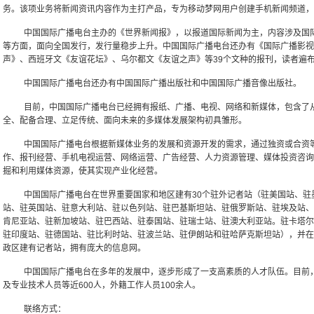
务。该项业务将新闻资讯内容作为主打产品，专为移动梦网用户创建手机新闻频道，
中国国际广播电台主办的《世界新闻报》，以报道国际新闻为主，内容涉及国
等方面，面向全国发行，发行量稳步上升。中国国际广播电台还办有《国际广播影视
声》、西班牙文《友谊花坛》、乌尔都文《友谊之声》等39个文种的报刊，读者遍
中国国际广播电台还办有中国国际广播出版社和中国国际广播音像出版社。
目前，中国国际广播电台已经拥有报纸、广播、电视、网络和新媒体，包含了
全、配备合理、立足传统、面向未来的多媒体发展架构初具雏形。
中国国际广播电台根据新媒体业务的发展和资源开发的需求，通过独资或合资
作、报刊经营、手机电视运营、网络运营、广告经营、人力资源管理、媒体投资咨询
掘和利用媒体资源，使其实现产业化经营。
中国国际广播电台在世界重要国家和地区建有30个驻外记者站（驻美国站、驻
站、驻英国站、驻意大利站、驻以色列站、驻巴基斯坦站、驻俄罗斯站、驻埃及站、
肯尼亚站、驻新加坡站、驻巴西站、驻泰国站、驻瑞士站、驻澳大利亚站。驻卡塔尔
驻印度站、驻德国站、驻比利时站、驻波兰站、驻伊朗站和驻哈萨克斯坦站），并在
政区建有记者站，拥有庞大的信息网。
中国国际广播电台在多年的发展中，逐步形成了一支高素质的人才队伍。目前，共
及专业技术人员等近600人，外籍工作人员100余人。
联络方式：