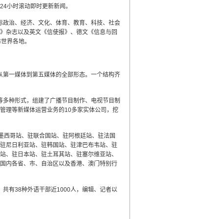
24小时滚动即时更新新闻。
际政治、经济、文化、体育、教育、科技、社会
》杂志以及英文《信使报》、德文《信息与回
布世界各地。
从第一媒体到第五媒体的全部形态。一个结构齐
等多种形式，组建了广播节目制作、电视节目制
管理等新媒体运营业务的10多家实体公司，挖
墨西哥站、驻联合国站、驻阿根廷站、驻法国
驻尼日利亚站、驻韩国站、驻津巴布韦站、驻
站、驻日本站、驻土耳其站、驻塞尔维亚站、
国内各省、市、自治区以及香港、澳门特别行
有38种外语干部近1000人，编辑、记者以