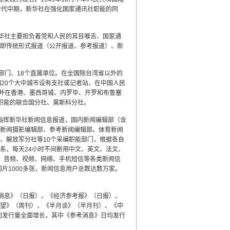
年代中期，新华社在强化国家通讯社职能的同
华社主要担负着党和人民的耳目喉舌、国家通
即传统形式报道（公开报道、参考报道）、新
能部门、18个直属单位。在全国除台湾省以外的
20个大中城市设有支社或记者站，在中国人民
，并在香港、墨西哥城、内罗毕、开罗和布鲁塞
职能的联合国分社、莫斯科分社。
指挥新华社新闻信息报道，国内新闻编辑部（含
新闻摄影编辑部、参考新闻编辑部。体育新闻
、解放军分社等10个采编职能部门，根据各自
系，每天24小时不间断用中文、英文、法文、
、音频、视频、网络、手机短信等各类新闻信
片1000多张，新闻信息用户总数达数万家。
消息》（日报）、《经济参考报》（日报）、
望》（周刊）、《半月谈》（半月刊）、《中
刊发行量全面增长，其中《参考消息》日均发行