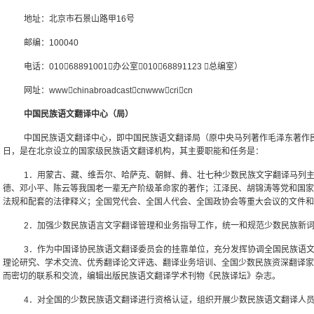
地址：北京市石景山路甲16号
邮编：100040
电话：01068891001（办公室）01068891123 （总编室）
网址：wwwchinabroadcastcnwwwcricn
中国民族语文翻译中心（局）
中国民族语文翻译中心，即中国民族语文翻译局（原中央马列著作毛泽东著作民族
日，是在北京设立的国家级民族语文翻译机构，其主要职能和任务是：
1．用蒙古、藏、维吾尔、哈萨克、朝鲜、彝、壮七种少数民族文字翻译马列
德、邓小平、陈云等我国老一辈无产阶级革命家的著作；江泽民、胡锦涛等党和国家
法规和配套的法律释义；全国党代会、全国人代会、全国政协会等重大会议的文件和
2．加强少数民族语言文字翻译管理和业务指导工作，统一和规范少数民族新
3．作为中国译协民族语文翻译委员会的挂靠单位，充分发挥协调全国民族语
理论研究、学术交流、优秀翻译论文评选、翻译业务培训、全国少数民族资深翻译家
而密切的联系和交流，编辑出版民族语文翻译学术刊物《民族译坛》杂志。
4．对全国的少数民族语文翻译进行资格认证，组织开展少数民族语文翻译人