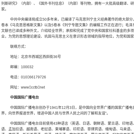
列斯研究》（内部）、《国外书刊信息》（内部）等刊物，拥有一大批高级翻译、研
家。
中共中央编译局成立50多年来，已编译了马克思列宁主义经典著作的绝大部分
卷本《马克思恩格斯文集》以及5卷本《列宁专题文集》的编辑工作正在进行；毛泽
文献也已译成多种外文，介绍给全世界；承担和完成了党中央和国家社科基金的多项
业，为党的思想理论建设、巩固马克思主义在意识形态领域的指导地位，为党和国家
联络方式：
地址：北京市西城区西斜街36号
邮编：100032
电话：01066179726
网址：wwwcctbnet
中国国际广播电台
中国国际广播电台创办于1941年12月3日，是中国向全世界广播的国家广播
界，向世界报道世界，增进中国人民与世界人民之间的了解和友谊”。
中国国际广播电台目前使用43种语言（英语、日语、朝鲜语、蒙古语、印地语
语、孟加拉语、越南语、老挝语、柬埔寨语、印尼语、菲律宾语、缅甸语、马来语、