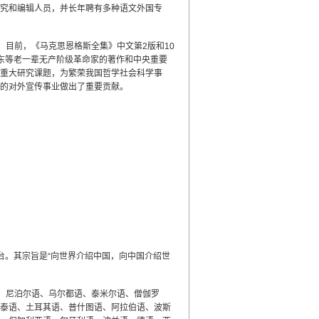
究和编辑人员，并长年聘有多种语文外国专
，目前，《马克思恩格斯全集》中文第2版和10
东等老一辈无产阶级革命家的著作和中央重要
重大研究课题，为繁荣我国哲学社会科学事
的对外宣传事业做出了重要贡献。
电台。其宗旨是“向世界介绍中国，向中国介绍世
、尼泊尔语、乌尔都语、泰米尔语、僧伽罗
泰语、土耳其语、普什图语、阿拉伯语、波斯