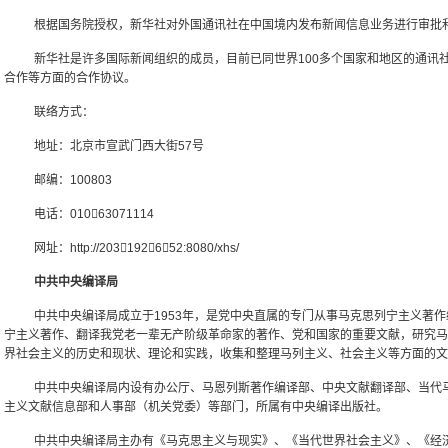
根据国务院授权，新华社对外国通讯社在中国境内发布新闻信息业务进行审批
新华社是许多国际新闻组织的成员，目前已同世界100多个国家和地区的通讯
合作等方面的合作协议。
联络方式：
地址：北京市宣武门西大街57号
邮编：100803
电话：01063071114
网址：http://203192652:8080/xhs/
中共中央编译局
中共中央编译局成立于1953年，是党中央直属的专门从事马克思列宁主义著
宁主义著作、翻译我党老一辈无产阶级革命家的著作、党和国家的重要文献，研究马
界社会主义的历史和现状、理论和实践，收集和整理马列主义、社会主义等方面的文
中共中央编译局内设有办公厅、马恩列斯著作编译部、中央文献翻译部、当代
主义文献信息部和人事部（机关党委）等部门，所属有中央编译出版社。
中共中央编译局主办有《马克思主义与现实》、《当代世界社会主义》、《经