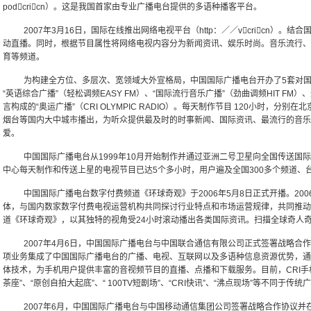
podcricn）。这是我国首家由专业广播电台提供的多语种播客平台。
2007年3月16日，国际在线推出网络电视平台（http：／／vcricn）
动直播。同时，根据节目属性将网络电视内容分为新闻资讯、娱乐时尚。音乐流行、
育等频道。
为构建全方位、多层次、宽领域大外宣格局，中国国际广播电台开办了5套对国
“英语综合广播”（轻松调频EASY FM）、“国际流行音乐广播”（劲曲调频HIT FM
言构成的“奥运广播”（CRI OLYMPIC RADIO）。每天制作节目 120小时，
烟台等国内大中城市播出，为听众提供最及时的时事新闻、国际资讯、最流行的音乐
爱。
中国国际广播电台从1999年10月开始制作并通过亚洲二号卫星向全国传送国
中心每天制作和传送上星的电视节目已达5个多小时，用户遍及全国300多个频道、
中国国际广播电台数字付费频道《环球奇观》于2006年5月8日正式开播。200
体，与国内数家数字付费电视运营机构共同探讨行业特点和市场运营规律，共同推动
道《环球奇观》，以其独特的视角受24小时滚动播出各类国际资讯。扫描全球奇人
2007年4月6日，中国国际广播电台与中国联合通信有限公司正式签署战略合
项业务集成了中国国际广播电台的广播、电视、互联网以及多语种信息资源优势，通过
体技术，为手机用户提供丰富的音视频节目的直播、点播和下载服务。目前，CRI手机广播
茶座”、“原创自拍大起底”、“ 100TV短剧场”、“CRI快讯”、“沸点现场”等不同
2007年6月，中国国际广播电台与中国移动通信集团公司签署战略合作协议并