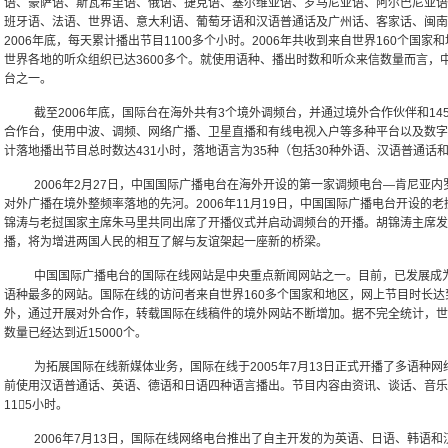
语、豪萨语、斯瓦希里语、俄语、捷克语、塞尔维亚语、罗马尼亚语、阿尔巴尼亚语
班牙语、法语、世界语、意大利语、葡萄牙语和汉语普通话及广州话、客家话、闽南
2006年底，每天累计播出节目1100多个小时。2006年共收到来自世界160个国
世界各地的听众组织已达3600多个。就使用语种、播出时数和听众来信数量而言，
台之一。
截至2006年底，国际台在海外共有3个境外调频台，并通过境外合作伙伴和14
合作台，使用中波、调频、网络广播、卫星直播和有线电视入户等多种平台以及数字
计落地播出节目总时数达431小时，落地语言为35种（包括30种外语、汉语普通话
2006年2月27日，中国国际广播电台在海外开设的第一家调频电台—肯尼亚内罗
对外广播在境外整频率落地的先河。2006年11月19日，中国国际广播电台开设的老
锦涛与老挝国家主席朱马里共同出席了开播仪式并启动调频台的开播。胡锦涛主席发
播，将为增进两国人民的相互了解与友谊架起一座新的桥梁。
中国国际广播电台的国际在线网站是中央重点新闻网站之一。目前，已发展成为
语种最多的网站。国际在线的访问者来自世界160多个国家和地区，网上节目时长达到
外，通过开展对外合作，转载国际在线稿件的境外网站不断增加。据不完全统计，世
数量已经达到近15000个。
为拓展国际在线新媒体业务，国际在线于2005年7月13日正式开播了多语种网络电台 Ine
前使用汉语普通话、英语、德语和日语四种语言播出。节目内容由资讯、谈话、音乐
115小时。
2006年7月13日，国际在线网络电台推出了自主开发的为英语、日语、韩语和