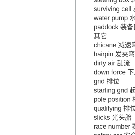
surviving cel
water pump 
paddock 装备
其它
chicane 减速
hairpin 发夹
dirty air 乱流
down force 
grid 排位
starting gri
pole position
qualifying 排
slicks 光头胎
race number