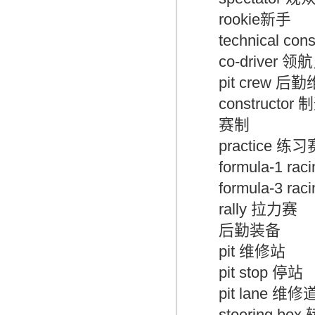
rookie新手
technical con
co-driver 领
pit crew 后
constructor 
赛制
practice 练习
formula-1 ra
formula-3 ra
rally 拉力赛
后勤装备
pit 维修站
pit stop 停站
pit lane 维修
steering box