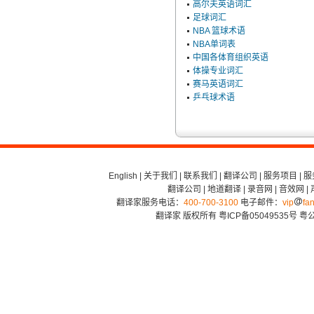
高尔夫英语词汇
足球词汇
NBA 篮球术语
NBA单词表
中国各体育组织英语
体操专业词汇
赛马英语词汇
乒乓球术语
English
|
关于我们
|
联系我们
|
翻译公司
|
服务项目
|
服
翻译公司
|
地道翻译
|
录音网
|
音效网
|
翻译家服务电话：
400-700-3100
电子邮件：
vip
fan
翻译家 版权所有
粤ICP备05049535号
粤公