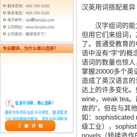
汉英用词搭配差异（Diff
翻译咨询：400-700-3100
联系电话：400-700-3100
电子邮件：vip
fanyijia.com
汉字组词的能力是
公司网址：www.fanyijia.com
但用它们来组词，
公司使命：翻译佳天下！
了。普通受教育的
专业翻译，为什么难以选择？
语中没有“字”的概
语词的数量也惊人
掌握20000多
造成了英汉语言的
达上的许多变化。如
wine，weak t
信息不对称，难以选择！
故的”，但在与其
翻译市场具有信息不对称性，翻译需求
如：sophisticate
方在获得翻译结果前，甚至在获得翻译
结果后，都无法准确判定翻译质量。从
级工业），sophisti
而给劣质翻译者提供了一定生存条件，
novels（矫揉造作的
造成翻译市场鱼龙混杂，难以选择。