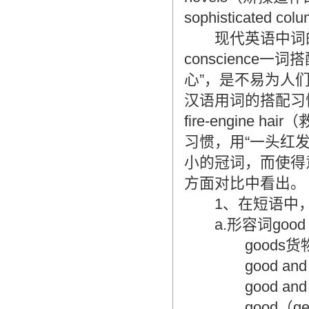
sophisticated
翻译家，值得信赖！
现代英语中词的搭配能
翻译家是经过时间考验和市场选择的优
秀翻译供应商，其翻译品质得到了客户
conscienc
的认可和推崇，翻译质量更有保障，无
心”，是不易为人
愧于翻译家的称号！
汉语用词的搭配习
fire-engin
习惯，用“一头红
小的冠词，而使得
方面对比中看出。
1、在短语中，
a.形容词good
goods货
good and 
good and 
good（genu