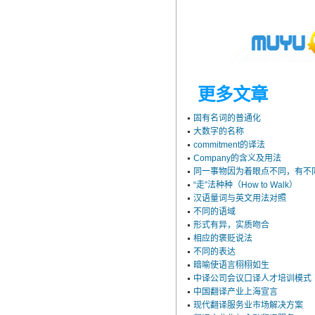
更多文章
固有名词的普通化
大数字的名称
commitment的译法
Company的含义及用法
同一事物因为着眼点不同，有不
“走”法种种（How to Walk）
汉语量词与英文用法对照
不同的语域
形式有异，实质吻合
相应的褒贬说法
不同的表达
暗喻使语言栩栩如生
中译公司会议口译人才培训模式
中国翻译产业上海宣言
现代翻译服务业市场解决方案