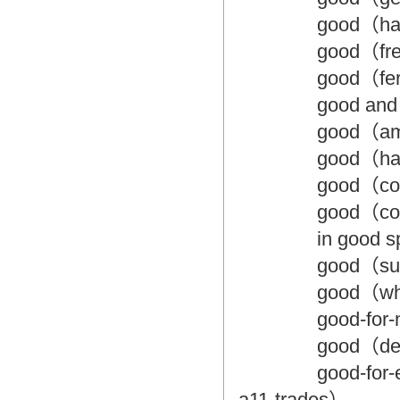
good（happ
good（fres
good（ferti
good and 
good（amaz
good（hand
good（compe
good（convi
in good sp
good（sumpt
good（whole
good-for-not
good（devot
good-for-eve
a11-trades）