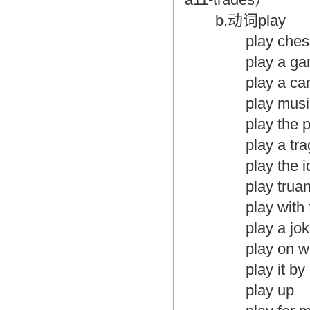
b.动词play
play ches
play a ga
play a ca
play musi
play the p
play a tra
play the id
play trua
play with f
play a jo
play on w
play it by
play up 