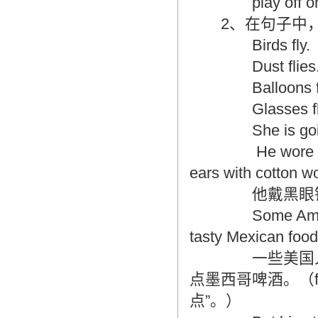
play off one 
2、在句子中，
Birds fly
Dust flie
Balloons f
Glasses f
She is going
He wore dark gl
ears with cotton wo
他戴黑眼镜，
Some Americans 
tasty Mexican food
一些美国人越过
点墨西哥啤酒。（f
点”。）