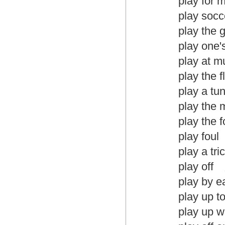
play for m
play socc
play the 
play one's
play at m
play the f
play a tu
play the 
play the f
play foul（
play a tri
play off
play by e
play up to
play up wi