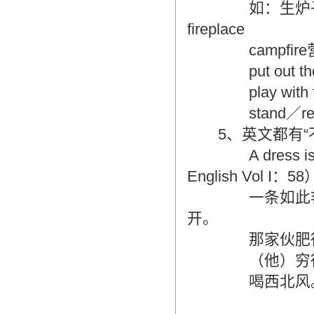
如：生炉子 to make
fireplace
campfire
put out the 
play with f
stand／resist
5、英文都有“不
A dress is so 
English Vol I：58
一条如此艳丽的
开。
那家伙肥得流油。 That 
（他）穷得叮当响。 He
喝西北风。 Have 