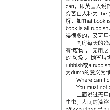
造成翻译市场鱼龙混杂，难以选择。
can，即英国人说的
翻译家，值得信赖！
穷苦白人称为 the (
翻译家是经过时间考验和市场选择的优
解，如That book
秀翻译供应商，其翻译品质得到了客户
book is all 
的认可和推崇，翻译质量更有保障，无
愧于翻译家的称号！
得很多的，又可用作惊
厨房每天的残屑，就叫 
有“废物”，“无
的“垃圾”。抛置垃圾的地方
rubbish或a rub
为dump的意义为“
Where can I 
You must not
上面说过无用的
生虫，人间的渣滓，就叫作hu
off-scourings of h