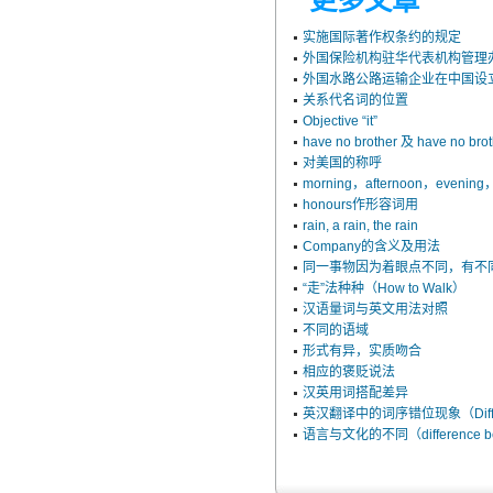
更多文章
实施国际著作权条约的规定
外国保险机构驻华代表机构管理
外国水路公路运输企业在中国设立
关系代名词的位置
Objective “it”
have no brother 及 have no brot
对美国的称呼
morning，afternoon，evenin
honours作形容词用
rain, a rain, the rain
Company的含义及用法
同一事物因为着眼点不同，有不
“走”法种种（How to Walk）
汉语量词与英文用法对照
不同的语域
形式有异，实质吻合
相应的褒贬说法
汉英用词搭配差异
英汉翻译中的词序错位现象（Differen
语言与文化的不同（difference bet