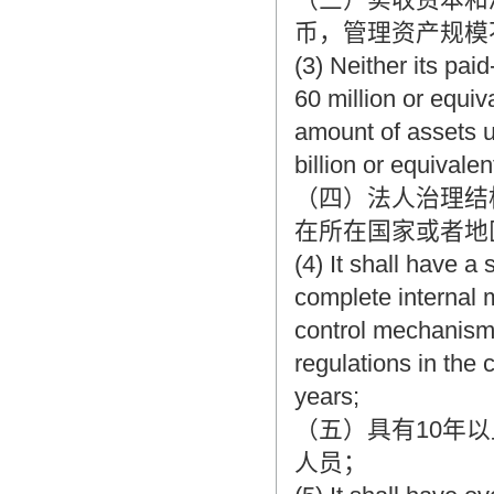
币，管理资产规模
(3) Neither its pai
60 million or equiv
amount of assets 
billion or equivalen
（四）法人治理结
在所在国家或者地
(4) It shall have 
complete internal
control mechanism 
regulations in the 
years;
（五）具有10年
人员；