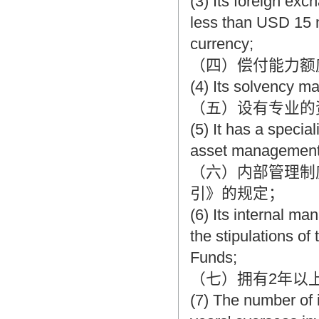
(3) Its foreign exc
less than USD 15 mi
currency;
（四）偿付能力额
(4) Its solvency ma
（五）设有专业的
(5) It has a specia
asset managemen
（六）内部管理制
引》的规定；
(6) Its internal m
the stipulations of
Funds;
（七）拥有2年以
(7) The number of 