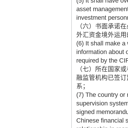
(5) It shall have o
asset management 
investment person
（六）书面承诺在
外汇资金境外运用
(6) It shall make a
information about 
required by the C
（七）所在国家或
融监管机构已签订
系；
(7) The country or 
supervision system.
signed memorandum
Chinese financial 