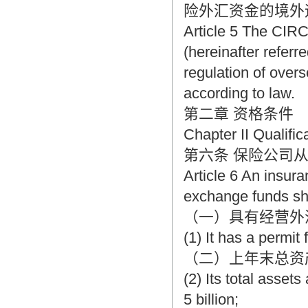
险外汇资金的境外
Article 5 The CIRC
(hereinafter refer
regulation of over
according to law.
第二章 资格条件
Chapter II Qualific
第六条 保险公司
Article 6 An insur
exchange funds sha
（一）具有经营外
(1) It has a permit
（二）上年末总资
(2) Its total asset
5 billion;