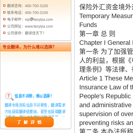
保险外汇资金境外
翻译咨询：400-700-3100
联系电话：400-700-3100
Temporary Measur
电子邮件：vip
fanyijia.com
Funds
公司网址：www.fanyijia.com
第一章 总 则
公司使命：翻译佳天下！
Chapter I General 
专业翻译，为什么难以选择？
第一条 为了加强
人的利益，根据《
理条例》等法律、
Article 1 These Me
Insurance Law of t
信息不对称，难以选择！
People's Republic
翻译市场具有信息不对称性，翻译需求
and administrative 
方在获得翻译结果前，甚至在获得翻译
supervision of ove
结果后，都无法准确判定翻译质量。从
而给劣质翻译者提供了一定生存条件，
preventing risks an
造成翻译市场鱼龙混杂，难以选择。
第二条 本办法所