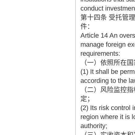
conduct investme
第十四条 受托管
件：
Article 14 An overs
manage foreign exc
requirements:
（一）依照所在国
(1) It shall be pe
according to the la
（二）风险监控指
定；
(2) Its risk contro
region where it is 
authority;
（三）实收资本和