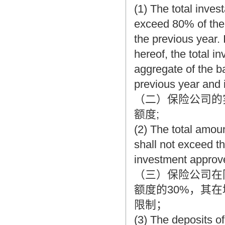
(1) The total inve
exceed 80% of the 
the previous year. 
hereof, the total 
aggregate of the b
previous year and 
（二）保险公司的
额度;
(2) The total amou
shall not exceed t
investment approv
（三）保险公司在
额度的30%，其
限制；
(3) The deposits o