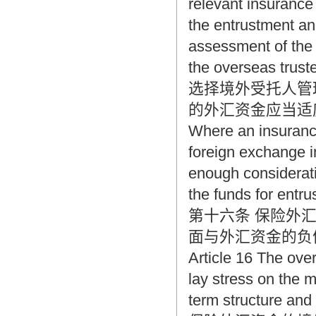
relevant insuranc
the entrustment and
assessment of the
the overseas trust
选择境外受托人管
的外汇资金应当适
Where an insuranc
foreign exchange i
enough considerati
the funds for entru
第十六条 保险外
面与外汇资金的负
Article 16 The ove
lay stress on the m
term structure and 