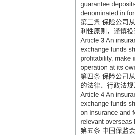
guarantee deposit
denominated in fo
第三条 保险公司
利性原则，谨慎投
Article 3 An insur
exchange funds shal
profitability, mak
operation at its ow
第四条 保险公司
的法律、行政法规
Article 4 An insur
exchange funds sha
on insurance and 
relevant overseas 
第五条 中国保监