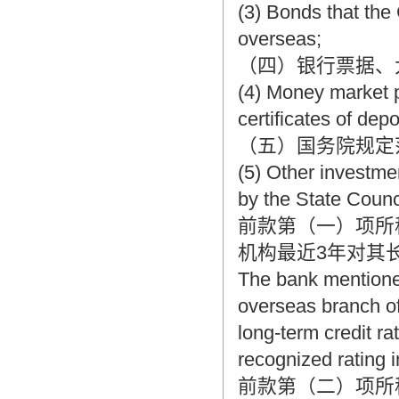
(3) Bonds that the
overseas;
（四）银行票据、
(4) Money market p
certificates of depo
（五）国务院规定
(5) Other investme
by the State Counc
前款第（一）项所
机构最近3年对其
The bank mentioned
overseas branch of
long-term credit ra
recognized rating i
前款第（二）项所