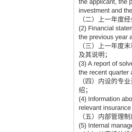
the applicant, the
investment and the
（二）上一年度经
(2) Financial stat
the previous year 
（三）上一年度末
及其说明；
(3) A report of sol
the recent quarter 
（四）内设的专业
绍；
(4) Information abo
relevant insuranc
（五）内部管理制
(5) Internal manag