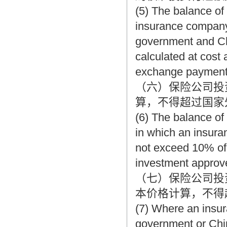
(5) The balance of 
insurance company 
government and Chi
calculated at cost
exchange payment 
（六）保险公司投
算，不得超过国家
(6) The balance of
in which an insura
not exceed 10% of
investment approv
（七）保险公司投
本价格计算，不得
(7) Where an insur
government or Chin