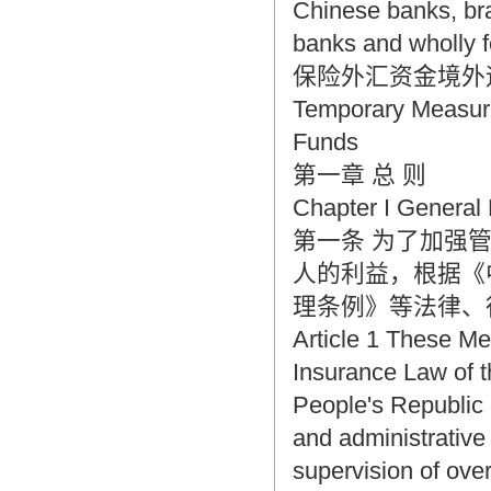
Chinese banks, bra
banks and wholly f
保险外汇资金境外
Temporary Measur
Funds
第一章 总 则
Chapter I General 
第一条 为了加强
人的利益，根据《
理条例》等法律、
Article 1 These Me
Insurance Law of t
People's Republic
and administrative 
supervision of ove