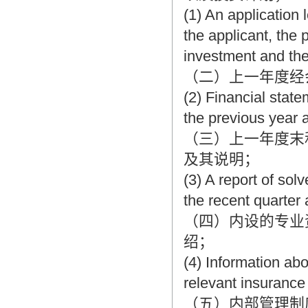
(1) An application 
the applicant, the
investment and the
（二）上一年度经
(2) Financial stat
the previous year 
（三）上一年度末
及其说明；
(3) A report of sol
the recent quarter 
（四）内设的专业
绍；
(4) Information abo
relevant insuranc
（五）内部管理制