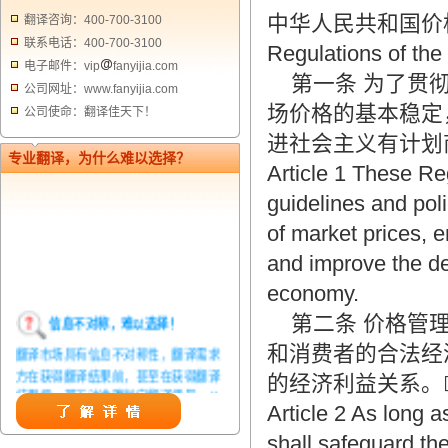
中华人民共和国价
翻译咨询：400-700-3100
联系电话：400-700-3100
Regulations of the
电子邮件：vip
fanyijia.com
第一条 为了贯彻
公司网址：www.fanyijia.com
场价格的基本稳定
公司使命：翻译佳天下！
进社会主义有计划
专业翻译，为什么难以选择？
Article 1 These Re
guidelines and polic
of market prices, 
and improve the d
economy.
信息不对称，难以选择！
第二条 价格管理
翻译市场具有信息不对称性，翻译需求
和消费者的合法经
方在获得翻译结果前，甚至在获得翻译
的经济利益关系。
结果后，都无法准确判定翻译质量。从
而给劣质翻译者提供了一定生存条件，
Article 2 As long as
造成翻译市场鱼龙混杂，难以选择。
shall safeguard the