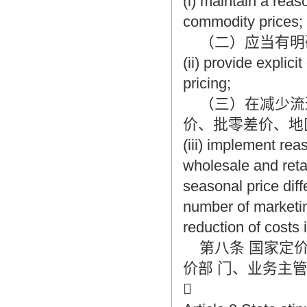
(i) maintain a reas
commodity prices;
（二）应当有明确
(ii) provide explici
pricing;
（三）在减少流
价、批零差价、地
(iii) implement rea
wholesale and retail
seasonal price diff
number of marketi
reduction of costs 
第八条 国家定价
价部 门、业务主
