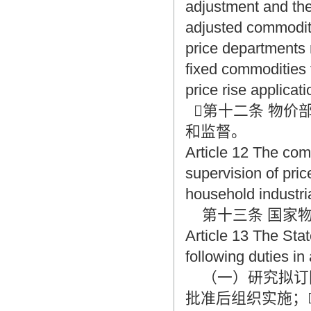
adjustment and th
adjusted commodity
price departments
fixed commodities 
price rise applicat
第十二条 物价
和监督。
Article 12 The com
supervision of pric
household industri
第十三条 国家物
Article 13 The Sta
following duties in 
（一）研究拟订
批准后组织实施；