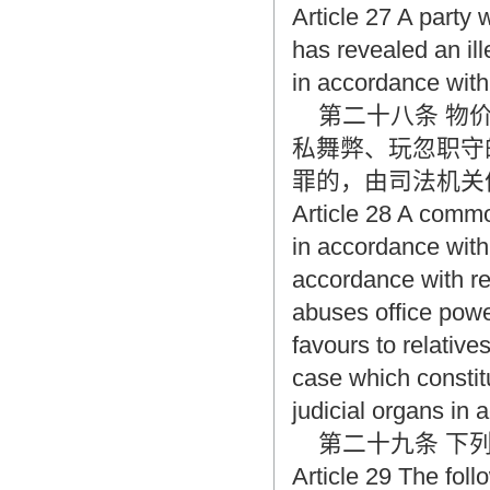
Article 27 A party 
has revealed an ille
in accordance with
第二十八条 物价
私舞弊、玩忽职守
罪的，由司法机关
Article 28 A commod
in accordance with 
accordance with re
abuses office powe
favours to relative
case which constitu
judicial organs in 
第二十九条 下列
Article 29 The foll