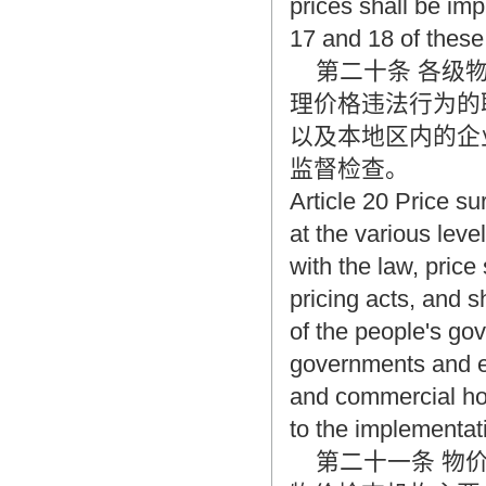
prices shall be imp
17 and 18 of these
第二十条 各级物
理价格违法行为的
以及本地区内的企
监督检查。
Article 20 Price s
at the various leve
with the law, price
pricing acts, and 
of the people's gov
governments and ent
and commercial hou
to the implementati
第二十一条 物价