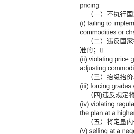
pricing:
（一）不执行国家
(i) failing to impl
commodities or cha
（二）违反国家
准的；
(ii) violating pric
adjusting commodit
（三）抬级抬价
(iii) forcing grades
（四)违反规定将
(iv) violating regu
the plan at a highe
（五）将定量内供
(v) selling at a ne