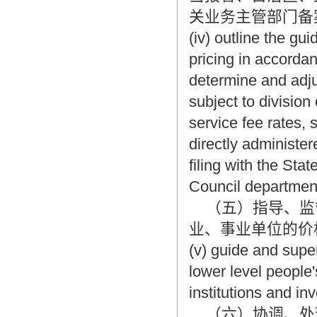
关业务主管部门备
(iv) outline the g
pricing in accordanc
determine and adju
subject to division
service fee rates, 
directly administe
filing with the St
Council departmen
（五）指导、监
业、事业单位的价
(v) guide and supe
lower level people
institutions and inv
（六）协调、处