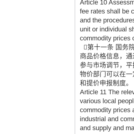
Article 10 Assess
fee rates shall be 
and the procedures
unit or individual s
commodity prices or
第十一条 国务
商品价格信息，通
参与市场调节，平
物价部门可以在一
和提价申报制度。
Article 11 The rel
various local peop
commodity prices a
industrial and com
and supply and mar