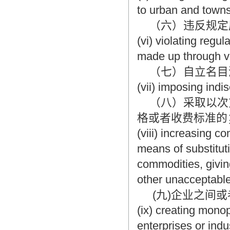
to urban and towns
（六）违反规定
(vi) violating regu
made up through va
（七）自立名目
(vii) imposing indi
（八）采取以次充
格或者收费标准的
(viii) increasing c
means of substitut
commodities, givin
other unacceptabl
(九)企业之间或
(ix) creating mono
enterprises or indu