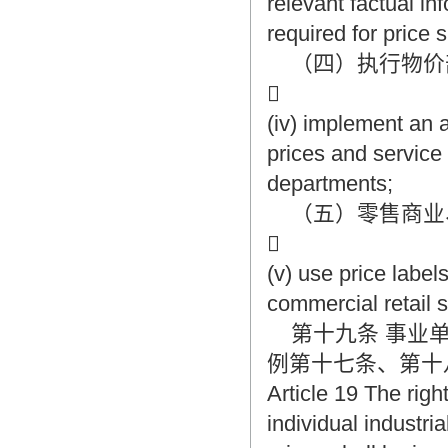
relevant factual in
required for price 
（四）执行物价

(iv) implement an 
prices and service 
departments;
（五）零售商业

(v) use price label
commercial retail s
第十九条 事业单
例第十七条、第十
Article 19 The right
individual industri