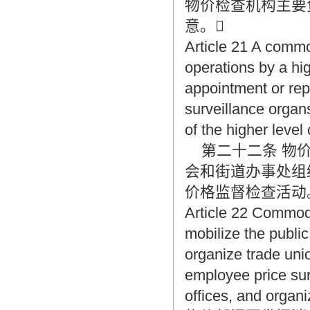
物价检查机构主要
意。
Article 21 A commod
operations by a hi
appointment or rep
surveillance organs
of the higher leve
第二十二条 物价
会和街道办事处组
价格监督检查活动
Article 22 Commodi
mobilize the public
organize trade uni
employee price sur
offices, and organiz