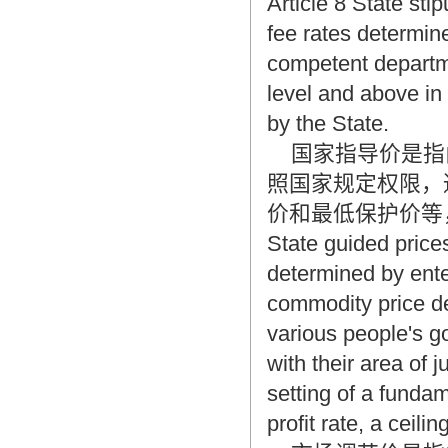
Article 8 State sti
fee rates determin
competent departm
level and above in 
by the State.
国家指导价是指
照国家规定权限，
价和最低保护价等
State guided price
determined by ente
commodity price d
various people's g
with their area of j
setting of a fundame
profit rate, a ceil