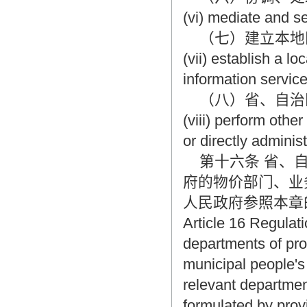
(vi) mediate and se
（七）建立本地区
(vii) establish a l
information service
（八）省、自治区
(viii) perform othe
or directly admini
第十六条 省、自
府的物价部门、业
人民政府参照本章
Article 16 Regulati
departments of pro
municipal people'
relevant departmen
formulated by prov