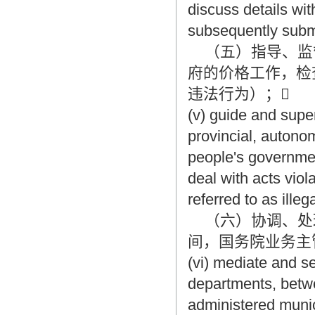
discuss details wi
subsequently submi
（五）指导、监
府的价格工作，检
违法行为）；
(v) guide and supe
provincial, autono
people's governmen
deal with acts viol
referred to as illeg
（六）协调、处
间，国务院业务主
(vi) mediate and s
departments, betwe
administered muni