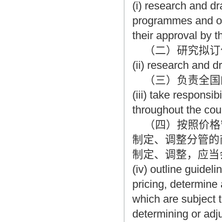
(i) research and dr
programmes and or
their approval by t
（二）研究拟订
(ii) research and d
（三）负责全国
(iii) take responsib
throughout the cou
（四）按照价格
制定、调整分管的
制定、调整，应当
(iv) outline guide
pricing, determine
which are subject t
determining or adj