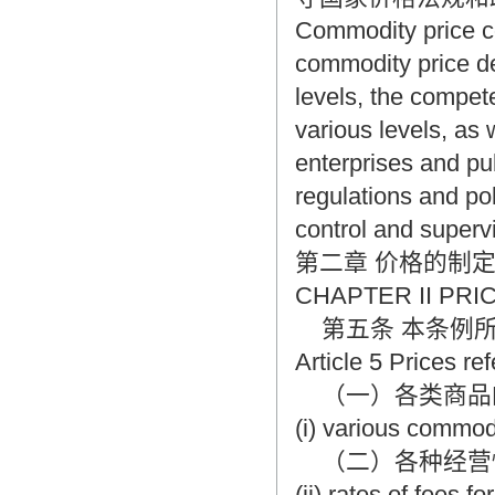
Commodity price con
commodity price de
levels, the compet
various levels, as 
enterprises and publ
regulations and pol
control and superv
第二章 价格的制
CHAPTER II PR
第五条 本条例所
Article 5 Prices re
（一）各类商品
(i) various commodi
（二）各种经营性
(ii) rates of fees f