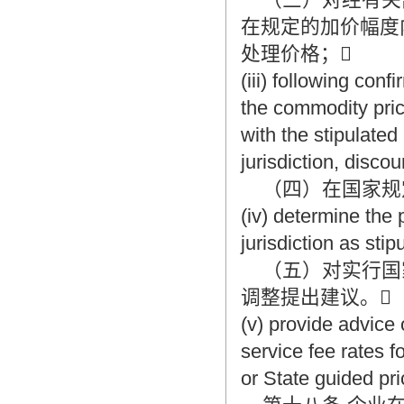
在规定的加价幅度
处理价格；
(iii) following con
the commodity pri
with the stipulated
jurisdiction, disc
（四）在国家规
(iv) determine the p
jurisdiction as stip
（五）对实行国家
调整提出建议。
(v) provide advice
service fee rates f
or State guided pri