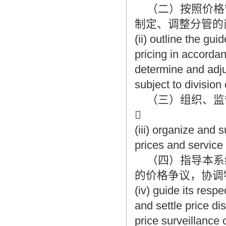
（二）按照价格
制定、调整分管的
(ii) outline the g
pricing in accordan
determine and adju
subject to division 
（三）组织、监

(iii) organize and
prices and service
（四）指导本系
的价格争议，协调
(iv) guide its resp
and settle price d
price surveillance 