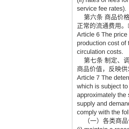
service fee rates).
第六条 商品价格
正常的流通费用。
Article 6 The pric
production cost of 
circulation costs.
第七条 制定、调
商品价值，反映供
Article 7 The dete
which is subject to
approximately the 
supply and demand
comply with the fol
（一）各类商品