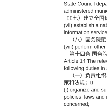
State Council depa
administered muni
（七）建立全国
(vii) establish a n
information service
（八）国务院赋
(viii) perform othe
第十四条 国务院
Article 14 The rel
following duties in 
（一）负责组织
策和法规；
(i) organize and su
policies, laws and 
concerned;