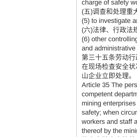
charge of safety wo
(五)调查和处理重
(5) to investigate 
(六)法律、行政
(6) other controlli
and administrative 
第三十五条劳动行
在现场检查安全状
山企业立即处理。
Article 35 The per
competent departme
mining enterprises
safety; when circu
workers and staff 
thereof by the mini