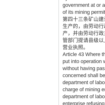
government at or a
of its mining permi
第四十三条矿山建
生产的，由劳动行
产，并由劳动行政
管部门提请县级以
营业执照。
Article 43 Where th
put into operation
without having pas
concerned shall be
department of labou
charge of mining e
department of labou
enterprise refusing