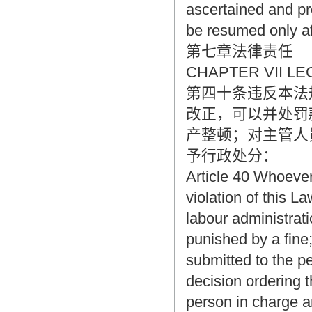
ascertained and p
be resumed only af
第七章法律责任
CHAPTER VII LE
第四十条违反本法
改正，可以并处罚
产整顿；对主管人
予行政处分：
Article 40 Whoeve
violation of this 
labour administrat
punished by a fine;
submitted to the p
decision ordering t
person in charge a