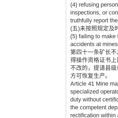
(4) refusing perso
inspections, or con
truthfully report t
(五)未按照规定
(5) failing to make
accidents at mines
第四十一条矿长不
得操作资格证书上
不改的，提请县级
方可恢复生产。
Article 41 Mine ma
specialized operato
duty without certif
the competent depa
rectification within