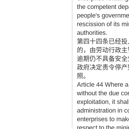
the competent depa
people's governmen
rescission of its 
authorities.
第四十四条已经投
的，由劳动行政主
逾期仍不具备安全
政府决定责令停产
照。
Article 44 Where a 
without the due con
exploitation, it sh
administration in c
enterprises to mak
respect to the minin