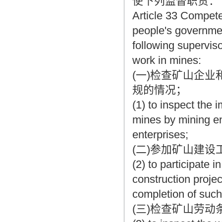
使下列监督职责：
Article 33 Compete
people's governmen
following superviso
work in mines:
(一)检查矿山企
规的情况；
(1) to inspect the 
mines by mining en
enterprises;
(二)参加矿山建
(2) to participate i
construction proje
completion of such
(三)检查矿山劳