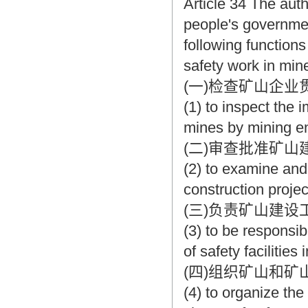
Article 34 The auth
people's governmen
following functions
safety work in min
(一)检查矿山企
(1) to inspect the 
mines by mining en
(二)审查批准矿
(2) to examine and 
construction projec
(三)负责矿山建
(3) to be responsi
of safety facilities
(四)组织矿山和
(4) to organize th