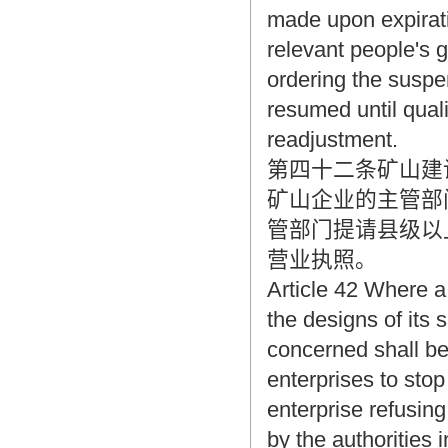
made upon expiratio
relevant people's 
ordering the suspe
resumed until qual
readjustment.
第四十二条矿山建
矿山企业的主管部
管部门提请县级以
营业执照。
Article 42 Where a 
the designs of its 
concerned shall be
enterprises to stop
enterprise refusing
by the authorities 