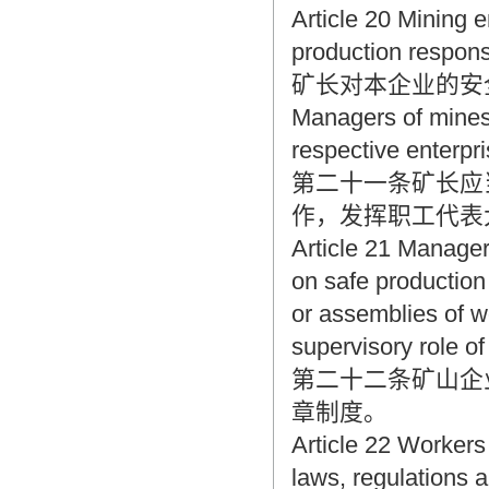
Article 20 Mining 
production responsi
矿长对本企业的安
Managers of mines s
respective enterpri
第二十一条矿长应
作，发挥职工代表
Article 21 Managers
on safe production
or assemblies of wo
supervisory role of
第二十二条矿山企
章制度。
Article 22 Workers
laws, regulations a