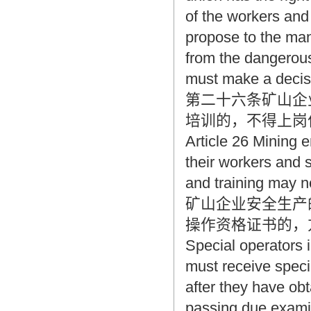
of the workers and 
propose to the ma
from the dangerou
must make a decisi
第二十六条矿山企
培训的，不得上岗
Article 26 Mining e
their workers and 
and training may no
矿山企业安全生产
操作资格证书的，
Special operators 
must receive specia
after they have obta
passing due examin