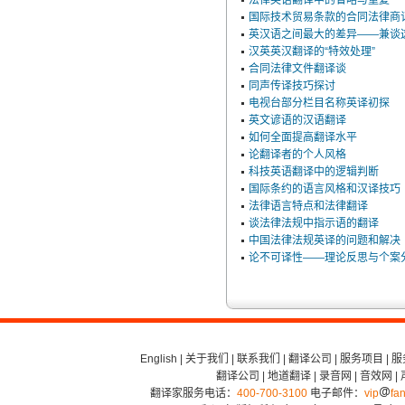
法律英语翻译中的省略与重复
国际技术贸易条款的合同法律商
英汉语之间最大的差异——兼谈
汉英英汉翻译的“特效处理”
合同法律文件翻译谈
同声传译技巧探讨
电视台部分栏目名称英译初探
英文谚语的汉语翻译
如何全面提高翻译水平
论翻译者的个人风格
科技英语翻译中的逻辑判断
国际条约的语言风格和汉译技巧
法律语言特点和法律翻译
谈法律法规中指示语的翻译
中国法律法规英译的问题和解决
论不可译性——理论反思与个案
English
|
关于我们
|
联系我们
|
翻译公司
|
服务项目
|
服
翻译公司
|
地道翻译
|
录音网
|
音效网
|
翻译家服务电话：
400-700-3100
电子邮件：
vip
fan