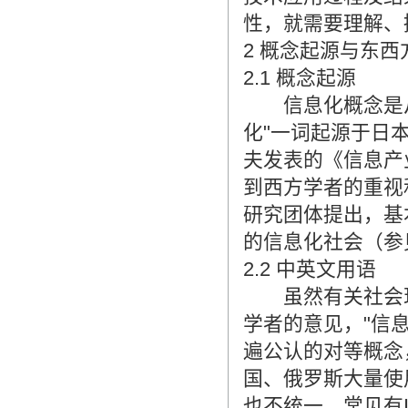
翻译家是经过时间考验和市场选择的优
性，就需要理解、
秀翻译供应商，其翻译品质得到了客户
的认可和推崇，翻译质量更有保障，无
2 概念起源与东
愧于翻译家的称号！
2.1 概念起源
信息化概念是从
化"一词起源于日
夫发表的《信息产
到西方学者的重视和
研究团体提出，基
的信息化社会（参见[
2.2 中英文用语
虽然有关社会现
学者的意见，"信
遍公认的对等概念
国、俄罗斯大量使
也不统一，常见有Informa