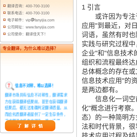
1 引言
翻译咨询：400-700-3100
联系电话：400-700-3100
或许因为专注于具
电子邮件：vip
fanyijia.com
应用"到最近，对
公司网址：www.fanyijia.com
词语，虽然有时也
公司使命：翻译佳天下！
实践与研究过程中
专业翻译，为什么难以选择？
企业"和"信息技
组织和流程最终达
总体概念的存在或
信息技术应用"的
信息不对称，难以选择！
是两边都有。
翻译市场具有信息不对称性，翻译需求
信息化一词空前
方在获得翻译结果前，甚至在获得翻译
结果后，都无法准确判定翻译质量。从
化"概念进行考察
而给劣质翻译者提供了一定生存条件，
态）的一种简明方
造成翻译市场鱼龙混杂，难以选择。
法和时代背景，很
翻译家，值得信赖！
技术应用过程及结