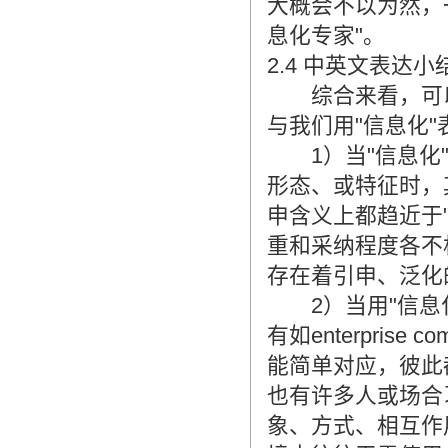
大概会不以为然，
息化专家"。
2.4 中英文表达小
综合来看，可以
与我们用"信息化
1）当"信息化"
形态、或特征时，其中e-
申含义上都趋近于
重和采纳程度各不
存在着引申、泛化
2）当用"信息化"概
有如enterpris
能简单对应，彼此
也有许多人或场合
象、方式、相互作