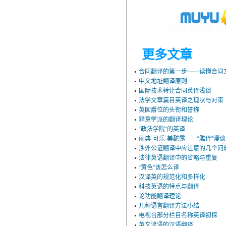
更多文章
合同翻译的第一步——读懂合同
中文地址翻译原则
国际技术转让合同英译浅谈
法学文章篇目英译之现状与对策
英国爵位的头衔和誉称
释意学派的翻译理论
“政法学院”的英译
丽典·可乐·美酡露——“雅译”漫谈
涉外公证翻译中应注意的几个问
法律英语翻译中的省略与重复
“黄色”该怎么译
汉译英的规范化和多样化
科技英语的特点与翻译
论功能翻译理论
几种语言翻译方法小结
电视台部分栏目名称英译初探
英文谚语的汉语翻译