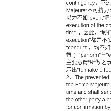
contingenc
Majeure“不可
以为不如“event”
execution of the c
time”，因此，“履行期限
execution”都
“conduct”，均不
督”；“perform”
主要意谓“所做之事
示出“to make effe
2．The prevented pa
the Force Majeure e
time and shall send
the other party a c
for confirmation by