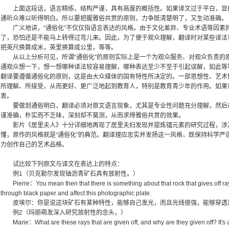
上面这段话，语言精练，结构严谨，具有高度的概括性。如果译文过于平白，显
通听众难以听得明白。所以要把握雅俗共赏的原则，力争既清楚明了，又生动准确。
广义地讲，“通俗化”不仅仅指语言表达的风格。由于文化差异、专业术语等因素的作
了，恐怕还是不能马上转得过弯儿来。因此，为了便于观众理解，翻译时对某些译法可
把英尺换算成米，英里换算成公里，等等。
从以上分析可见，所谓“通俗化”的原则实际上是一个为观众服务、对观众负责的
通观众想一下，想一想哪种译法较容易理解，哪种表达至少不至于引起误解，如此等等
翻译要遵循通俗化的原则，这是由大众媒体的固有特性所决定的。一部思想性、艺术
所理解、所接受，从而更好、更广泛地起到教育人，特别是教育青少年的作用。如果译
衷。
要做到通俗明白，翻译必须对原文语言现象，尤其是专业性问题充分理解，然后
谨准确，朴实而不乏味，深刻却不莫测，从而求得雅俗共赏的效果。
影片《居里夫人》十分详细地再现了居里夫妇发现并提炼镭元素的研究过程，涉
懂，原作的风格就是“通俗化”的典范。翻译理应忠实并发扬这一风格，既保持科学严
力创作自己的艺术品格。
试比较下列原文与译文在表达上的特点：
例1（贝克勒尔发现铀沥青矿石具有放射性。）
Pierre：You mean then that there is something about that rock that gives off ray
through black paper and affect this photographic plate.
皮埃尔：你是说这块矿石有某种特性，能够自己发光，而且光线很强，能够穿透
例2（玛丽萌发深入研究放射性的念头，）
Marie：What are these rays that are given off, and why are they given off? It's a