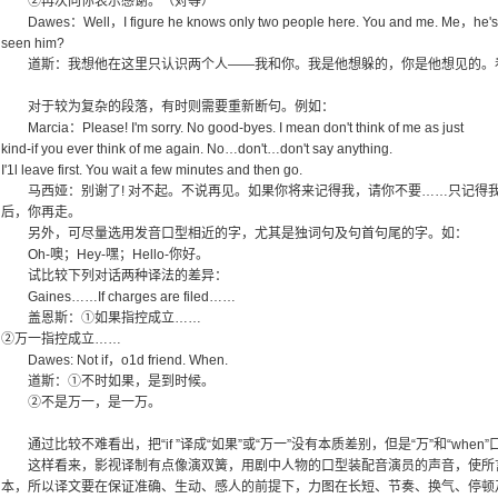
②再次向你表示感谢。（对等）
Dawes：Well，I figure he knows only two people here. You and me. Me，he's run
seen him?
道斯：我想他在这里只认识两个人——我和你。我是他想躲的，你是他想见的。看
对于较为复杂的段落，有时则需要重新断句。例如：
Marcia：Please! I'm sorry. No good-byes. I mean don't think of me as just
kind-if you ever think of me again. No…don't…don't say anything.
I'1l leave first. You wait a few minutes and then go.
马西娅：别谢了! 对不起。不说再见。如果你将来记得我，请你不要……只记得
后，你再走。
另外，可尽量选用发音口型相近的字，尤其是独词句及句首句尾的字。如：
Oh-噢；Hey-嘿；Hello-你好。
试比较下列对话两种译法的差异：
Gaines……If charges are filed……
盖恩斯：①如果指控成立……
②万一指控成立……
Dawes: Not if，o1d friend. When.
道斯：①不时如果，是到时候。
②不是万一，是一万。
通过比较不难看出，把“if ”译成“如果”或“万一”没有本质差别，但是“万”和“wh
这样看来，影视译制有点像演双簧，用剧中人物的口型装配音演员的声音，使所
本，所以译文要在保证准确、生动、感人的前提下，力图在长短、节奏、换气、停顿