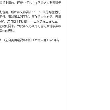
上演的，还要“上口”。[1] 正是这些要素赋予
音用，所以译文都要求“上口”。但是两者之间
而行。译制脚本则不然。原作的人物对话、表演
型”。这与剧本的翻译——上演过程正好相反。
起码的要求。为此译文必须尽可能与原话字数相
情绪的表达。
（选自美国电视系列剧《亡命天涯》中"目击