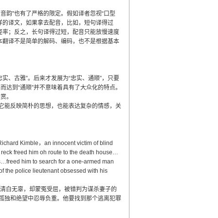
韵"也有了严格的限定。假如译者忽视“口型
这样的译文，如果拿去配音，比如，短句译得过
轻率；反之，长句译得过短，配音只能放慢速度
本翻译不是简单的解码、编码，也不是根据基本
实、古雅”。后来才发展为“忠实、通顺”，只要
化，而达到“通顺”并不意味着具有了大众化的特点。
共赏。
，它能反映简朴的思想，也能表达复杂的情感，关
Richard Kimble，an innocent victim of blind
in reck freed him oh route to the death house…
obs…freed him to search for a one-armed man
of the police lieutenant obsessed with his
清白无辜，却蒙冤受屈，被错判为谋杀妻子的
孤独和绝望中忍辱负重。他要找到那个逃离犯罪