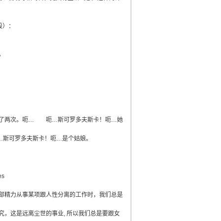
段）：
。
了两次。呃… 呃…斯可罗多夫斯卡！呃…她
…斯可罗多夫斯卡！呃…是个姑娘。
es
部精力从事某项跟人性分离的工作时，我们总是
，这是远离尘世的事业, 所以我们总是要跟女