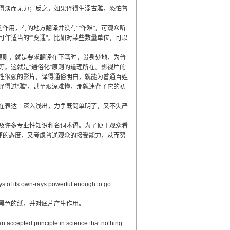
得淡而无力；反之，如果译得生涩古雅，恐怕普
用，有的地方翻译并没有“”作难"，可观众听
作适当的“”变通"。比如对某些数量单位，可以
原则，就是要求翻译在下笔时，设身处地，为普
。这就是“通俗化”原则的道理所在。影视片的
性很强的影片，译得通俗明白，就能为普通百姓
得过“雅”，甚至艰深难懂，那就违背了它的初
在表达上深入浅出，力争既简单明了，又不失严
及许多专业性知识和名词术语。为了便于观众看
谨的态度，又考虑普通观众的接受能力，从而努
s of its own-rays powerful enough to go
黑色的纸，并对底片产生作用。
n accepted principle in science that nothing