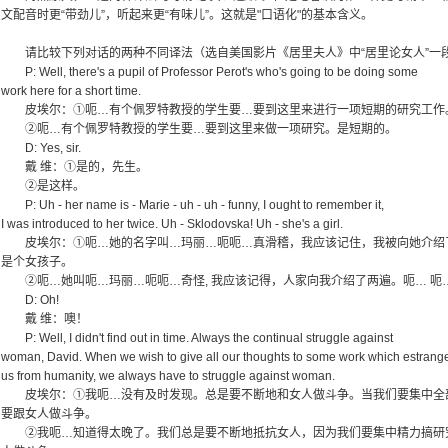
文配音时更“带劲儿”，听起来更“有味儿”。这就是"口语化"的基本含义。
请比较下列对话的两种不同译法（选自美国影片《居里夫人》中“居里论女人”一
P: Well, there's a pupil of Professor Perot's who's going to be doing some
work here for a short time.
皮埃尔：①呃…有个佩罗特教授的学生要…要到这里来进行一项短期的研究工作
②呃…有个佩罗特教授的学生要…要到这里来做一项研究。是短期的。
D: Yes, sir.
戴 维：①是的，先生。
②是这样。
P: Uh - her name is - Marie - uh - uh - funny, I ought to remember it,
I was introduced to her twice. Uh - Sklodovska! Uh - she's a girl.
皮埃尔：①呃…她的名字叫…玛丽…呃呃…真滑稽，我应该记住，我被向她介绍
是个女孩子。
②呃…她叫呃…玛丽…呃呃…奇怪, 我应该记得，人家向我介绍了两遍。呃… 呃
D: Oh!
戴 维：噢！
P: Well, I didn't find out in time. Always the continual struggle against
woman, David. When we wish to give all our thoughts to some work which estrang
us from humanity, we always have to struggle against woman.
皮埃尔：①我呃…没有及时发现。总是要不断地和女人做斗争。当我们要集中全
要跟女人做斗争。
②我呃…知道得太晚了。我们总是要不断地抵抗女人，因为我们要集中精力搞研究