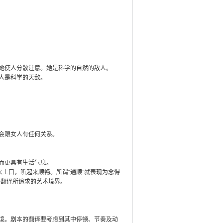
她使人分散注意。她是科学的自然的敌人。
人是科学的天敌。
会跟女人有任何关系。
而更具有生活气息。
上口，听起来顺畅。所谓“通顺”就表现为念得
本翻译所追求的艺术境界。
境。剧本的翻译要考虑到其中停顿、节奏及动