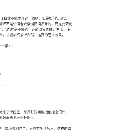
译自然不能离开这一原则。但是如何实现“忠
的翻译不是供读者去慢慢阅读品味的，而是要转化
”、“通达”是不够的，还必须使之贴近生活，使
合，才能最终求得自然、逼真的艺术效果。
”一集）：
r
……
派来了个医生，可乔舒亚用枪把他拒之门外。
他端着枪把医生赶跑了。
物、情境等相吻合，更具有生活气息。这样的译