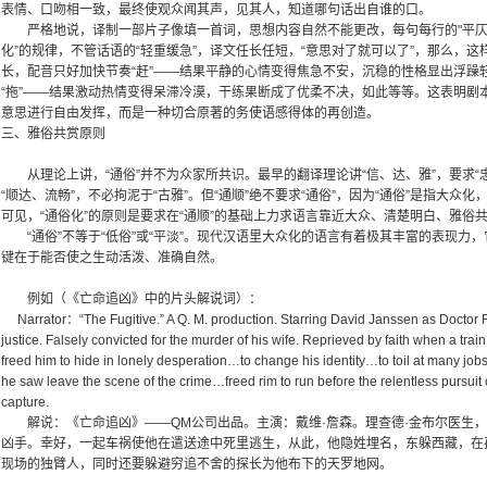
表情、口吻相一致，最终使观众闻其声，见其人，知道哪句话出自谁的口。
严格地说，译制一部片子像填一首词，思想内容自然不能更改，每句每行的"平仄音
化”的规律，不管话语的“轻重缓急”，译文任长任短，“意思对了就可以了”，那么，
长，配音只好加快节奏“赶”——结果平静的心情变得焦急不安，沉稳的性格显出浮躁
“拖”——结果激动热情变得呆滞冷漠，干练果断成了优柔不决，如此等等。这表明剧
意思进行自由发挥，而是一种切合原著的务使语感得体的再创造。
三、雅俗共赏原则
从理论上讲，“通俗”并不为众家所共识。最早的翻译理论讲“信、达、雅”，要求“忠
“顺达、流畅”，不必拘泥于“古雅”。但“通顺”绝不要求“通俗”，因为“通俗”是指大众
可见，“通俗化”的原则是要求在“通顺”的基础上力求语言靠近大众、清楚明白、雅俗
“通俗”不等于“低俗”或“平淡”。现代汉语里大众化的语言有着极其丰富的表现力
键在于能否使之生动活泼、准确自然。
例如（《亡命追凶》中的片头解说词）：
Narrator：“The Fugitive.” A Q. M. production. Starring David Janssen as Doctor 
justice. Falsely convicted for the murder of his wife. Reprieved by faith when a tra
freed him to hide in lonely desperation…to change his identity…to toil at many j
he saw leave the scene of the crime…freed rim to run before the relentless pursuit 
capture.
解说：《亡命追凶》——QM公司出品。主演：戴维·詹森。理查德·金布尔医生，
凶手。幸好，一起车祸使他在遣送途中死里逃生，从此，他隐姓埋名，东躲西藏，在
现场的独臂人，同时还要躲避穷追不舍的探长为他布下的天罗地网。