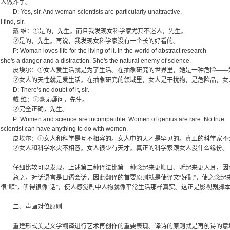
人做斗争。
D: Yes, sir. And woman scientists are particularly unattractive,
I find, sir.
戴 维：①是的，先生。而且我发现女科学家尤其不迷人，先生。
②是的，先生。再说，我发现女科学家没有一个长的好看的。
P: Woman loves life for the living of it. In the world of abstract research
she's a danger and a distraction. She's the natural enemy of science.
皮埃尔：①女人爱生活就是为了生活。在抽象研究的世界里，她是一种危险——
②女人的天性就是爱生活。在抽象研究的领域里，女人是干扰物，是危险品，女
D: There's no doubt of it, sir.
戴 维：①毫无疑问，先生。
②完全正确，先生。
P: Women and science are incompatible. Women of genius are rare. No true
scientist can have anything to do with women.
皮埃尔：①女人和科学是互不相容的。女人中的天才是罕见的。真正的科学家不
②女人和科学水火不相容。女人很少有天才。真正的科学家跟女人没什么缘份。
仔细比较可以发现，上述第二种译法比第一种念起来更顺口、听起来更入耳，因
总之，对话语言是口语会话，因此翻译的首要原则就是使译文“好配”，使之念起来
很“顺”，听得很像“话”，使人感觉剧中人物就像平常生活那样真实。这正是影视剧脚
二、声画对位原则
重建形式美是文学翻译进行艺术再创作的重要表现。译诗的原则就是再创诗的意