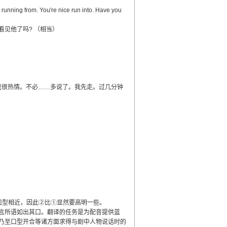
ning from. You're nice run into. Have you
见他了吗? （相当）
我很热情。不必……多说了。我先走。过几分钟
en”口型相近，因此②比①显然要高明一些。
言所语如出其口。翻译的任务是为配音提供蓝
乃至口型开合等诸方面求得与剧中人物说话时的