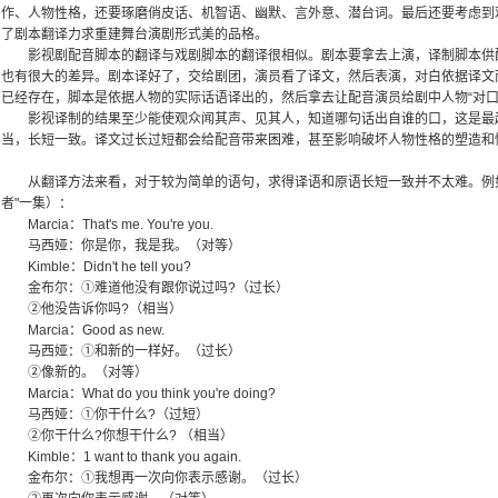
作、人物性格，还要琢磨俏皮话、机智语、幽默、言外意、潜台词。最后还要考虑到戏是
了剧本翻译力求重建舞台演剧形式美的品格。
影视剧配音脚本的翻译与戏剧脚本的翻译很相似。剧本要拿去上演，译制脚本供配
也有很大的差异。剧本译好了，交给剧团，演员看了译文，然后表演，对白依据译文
已经存在，脚本是依据人物的实际话语译出的，然后拿去让配音演员给剧中人物“对口
影视译制的结果至少能使观众闻其声、见其人，知道哪句话出自谁的口，这是最
当，长短一致。译文过长过短都会给配音带来困难，甚至影响破坏人物性格的塑造和
从翻译方法来看，对于较为简单的语句，求得译语和原语长短一致并不太难。例如
者"一集）：
Marcia：That's me. You're you.
马西娅：你是你，我是我。（对等）
Kimble：Didn't he tell you?
金布尔：①难道他没有跟你说过吗?（过长）
②他没告诉你吗?（相当）
Marcia：Good as new.
马西娅：①和新的一样好。（过长）
②像新的。（对等）
Marcia：What do you think you're doing?
马西娅：①你干什么?（过短）
②你干什么?你想干什么? （相当）
Kimble：1 want to thank you again.
金布尔：①我想再一次向你表示感谢。（过长）