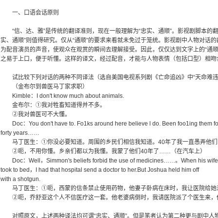
一、口语会话原则
“信、达、雅”是传统的翻译准则，现在一般理解为“忠实、通顺”。影视剧脚本的翻
实、通顺”则值得研究。仅从“通顺”的要求来看就未免过于笼统。影视剧中人物对话
为配音演员的声音，使观众在观赏的瞬间去理解接受。因此，仅仅达到文字上的“通顺
之易于上口，便于听懂。这样的译文，经过配音，才能与人物表情（包括口型）相吻
试比较下列对话的两种不同译法（选自美国电视系列剧《亡命追凶》中“天命难违
（金布尔到兽医马丁家求职）
Kimble：I don't know much about animals.
金布尔：①我对牲畜知道得并不多。
②我对兽医可不大懂。
Doc：You don't have to. Fo1ks around here believe l do. Been foo1ing them fo
forty years……
马丁医生：①你没必要知道。周围的乡民们相信我知道。40年了我一直愚弄他们
②呃，不用你懂。乡亲们都以为我懂。我蒙了他们40年了……（在汽车上）
Doc：Well，Simmon's beliefs forbid the use of medicines……。When his wife
took to bed，I had that hospital send a doctor to her.But Joshua held him off
with a shotgun.
马丁医生：①呃，西蒙的信条禁止使用药物，他妻子卧病在床时，我让医院给她
②呃，乔舒亚这个人不信医疗这一套。他老婆病倒时，我请医院派了个医生来，
对照原文，上述两种译法均可谓“忠实、通顺”。但是笔者认为第二种更与剧中人