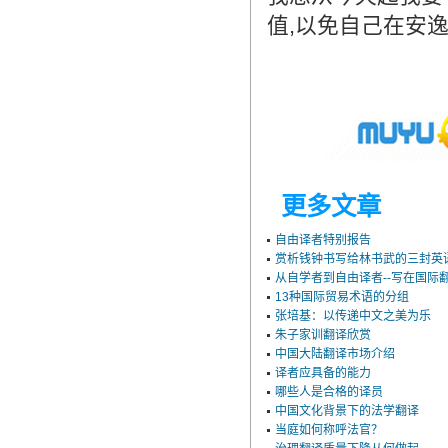
造成翻译市场鱼龙混杂，难以选择。
值,以免自己在安
翻译家，值得信赖！
翻译家是经过时间考验和市场选择的优
秀翻译供应商，其翻译品质得到了客户
的认可和推崇，翻译质量更有保障，无
愧于翻译家的称号！
更多文章
自由译者特别报告
赏析钱钟书写给林书武的三封英
从自学者到自由译者--写在国际
13种国际贸易术语的分组
张培基：以传递中文之美为乐
朱子家训翻译欣赏
中国大陆翻译市场介绍
译者应具备的能力
哪些人是合格的译员
中国文化背景下的法学翻译
当庭如何称呼法官？