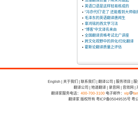
治理翻译质量下降从何做起
英语口语是这样轻易练成的
“冯亦代们”走了 还能看到大师
毛泽东的英语翻译唐闻生
辜鸿铭的西文学习法
“博客”中文译名来由
全国翻译资格考试北广讲座
跨文化视野中的异化/归化翻译
霍斯论翻译质量之评估
English
|
关于我们
|
联系我们
|
翻译公司
|
服务项目
|
服
翻译公司
|
地道翻译
|
录音网
|
音效网
|
翻译家服务电话：
400-700-3100
电子邮件：
vip
fan
翻译家 版权所有
粤ICP备05049535号
粤公