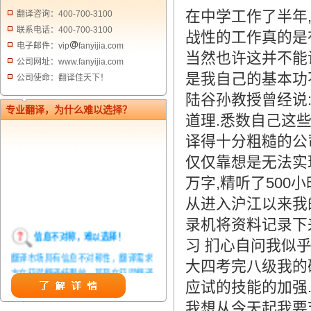
在中学工作了半年
翻译咨询：400-700-3100
联系电话：400-700-3100
战性的工作真的是
电子邮件：vip
fanyijia.com
当然也许这并不能
公司网址：www.fanyijia.com
是我自己的基本功
公司使命：翻译佳天下！
陆谷孙教授曾经说
专业翻译，为什么难以选择？
道理.悉数自己这
译得十分粗糙的公
仅仅靠想是无法实
万字,精听了500
从进入沪江以来我
录机将资料记录下
信息不对称，难以选择！
习 扪心自问我似
翻译市场具有信息不对称性，翻译需求
大四考完八级我的
方在获得翻译结果前，甚至在获得翻译
应试的技能的加强.
结果后，都无法准确判定翻译质量。从
而给劣质翻译者提供了一定生存条件，
我想从今天起我要