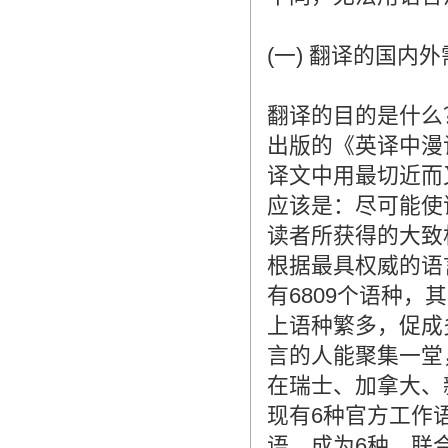
翻译家是经过时间考验和市场选择的优
秀翻译供应商，其翻译品质得到了客户
(一) 翻译的国内
的认可和推崇，翻译质量更有保障，无
愧于翻译家的称号！
翻译的目的是什么
出版的《英译中漫
译文中用最切近而
应该是：尽可能使
读者所获得的大致
根据最具权威的语言数
有6809个语种，
上语种繁多，促成
言的人能聚集一堂
在瑞士、加拿大、
现有6种官方工作语
语，成为6种。联