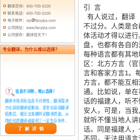
引 言
翻译咨询：400-700-3100
联系电话：400-700-3100
有人说过，翻译（
电子邮件：vip
fanyijia.com
不过分。人类是合
公司网址：www.fanyijia.com
体活动才得以进行
公司使命：翻译佳天下！
盘，也都有各自的
专业翻译，为什么难以选择？
每种语言都有其地
区：北方方言（官
言和客家方言1。
方言，都不能互相
信息不对称，难以选择！
通。比如说，单在
翻译市场具有信息不对称性，翻译需求
话的福建人，听不
方在获得翻译结果前，甚至在获得翻译
安人，可是，当我
结果后，都无法准确判定翻译质量。从
而给劣质翻译者提供了一定生存条件，
就听不懂当地人讲
造成翻译市场鱼龙混杂，难以选择。
话。同是福建人，
翻译家，值得信赖！
不同，无法用语言