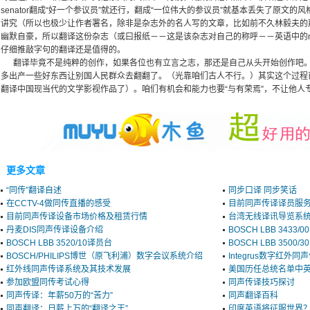
senator翻成“好一个参议员”就还行，翻成“一位伟大的参议员”就基本丢失了原文
讲究（所以也极少让作者署名，除非是杂志外的名人写的文章，比如前不久林毅夫的
幽默自豪，所以翻译这份杂志（或曰报纸－－这是该杂志对自己的称呼－－英语中的magaz
仔细推敲字句的翻译还是值得的。
翻译毕竟不是纯粹的创作，如果各位也有立言之志，那还是自己从头开始创作吧。
多出产一些好东西让别国人民群众去翻翻了。（光靠咱们古人不行。）其实这个过程
翻译中国现当代的文学影视作品了）。咱们有机会和能力也要“与有荣焉”，不让他人
更多文章
“同传”翻译自述
同步口译 同步笑话
在CCTV-4做同传直播的感受
目前同声传译译员服
目前同声传译设备市场价格及租赁行情
台湾无线译讯导览系
丹麦DIS同声传译设备介绍
BOSCH LBB 3433/0
BOSCH LBB 3520/10译员台
BOSCH LBB 350
BOSCH/PHILIPS博世（原飞利浦）数字会议系统介绍
Integrus数字红外
红外线同声传译系统及其技术发展
美国历任总统名单中
参加欧盟同传考试心得
同声传译技巧探讨
同声传译：年薪50万的“苦力”
同声翻译百科
同声翻译：日薪上万的“翻译之王”
印度英语将征服世界