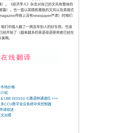
的风格）。《经济学人》杂志对自己的文风有整体的
那篇），也一直以其精炼雅致的文风以及英国式
ine传统上没有newspaper严肃）时咱们
咱们中国人翻了一两百年别人的好东西，也该
已经开始了（越来越多的英语母语使用者已经在
专美啊。
务市场价格
统介绍
0 & LBB 3433/10 七路语种通道红 >>>
0/30 多CCU数字会议系统中央控制器
同声传译综述
英文对照
？