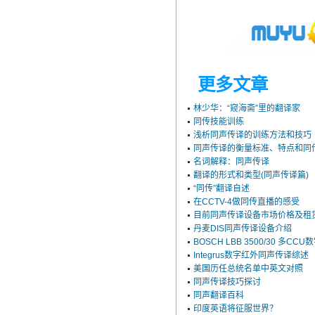
更多文章
林少华：“窥海斋”里的翻译家
同传技能训练
浅析同声传译的训练方法和技巧
同声传译的衡量标准、特点和同
名词解释：同声传译
翻译的形式和类型(同声传译篇)
“同传”翻译自述
在CCTV-4做同传直播的感受
目前同声传译设备市场价格及租
丹麦DIS同声传译设备介绍
BOSCH LBB 3500/30 多
Integrus数字红外同声传译综述
美国历任总统名单中英文对照
同声传译技巧探讨
同声翻译百科
印度英语将征服世界？