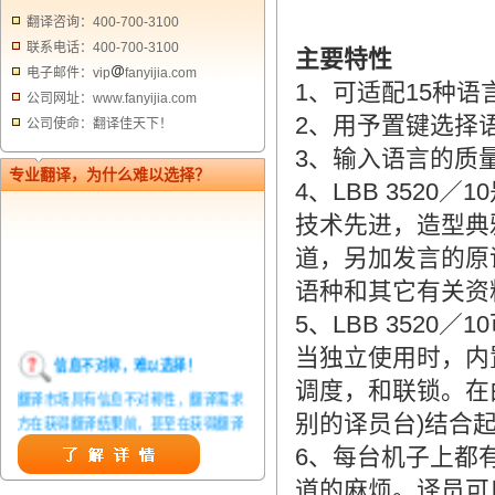
翻译咨询：400-700-3100
联系电话：400-700-3100
主要特性
电子邮件：vip
fanyijia.com
1、可适配15种语
公司网址：www.fanyijia.com
2、用予置键选择
公司使命：翻译佳天下！
3、输入语言的质
专业翻译，为什么难以选择？
4、LBB 352
技术先进，造型典雅
道，另加发言的原
语种和其它有关资
5、LBB 352
当独立使用时，内
信息不对称，难以选择！
调度，和联锁。在
翻译市场具有信息不对称性，翻译需求
别的译员台)结合
方在获得翻译结果前，甚至在获得翻译
结果后，都无法准确判定翻译质量。从
6、每台机子上都
而给劣质翻译者提供了一定生存条件，
道的麻烦。译员可
造成翻译市场鱼龙混杂，难以选择。