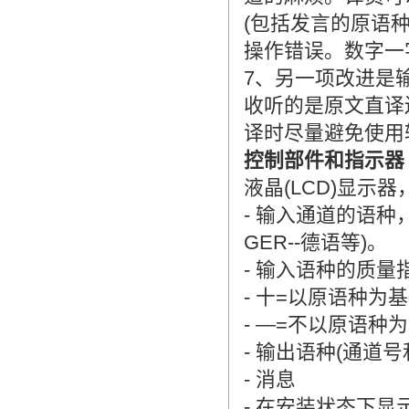
(包括发言的原语
翻译家，值得信赖！
操作错误。数字一
翻译家是经过时间考验和市场选择的优
秀翻译供应商，其翻译品质得到了客户
7、另一项改进是
的认可和推崇，翻译质量更有保障，无
收听的是原文直译
愧于翻译家的称号！
译时尽量避免使用
控制部件和指示器
液晶(LCD)显示
- 输入通道的语种
GER--德语等)。
- 输入语种的质量
- 十=以原语种为基
- —=不以原语种为
- 输出语种(通道号和
- 消息
- 在安装状态下