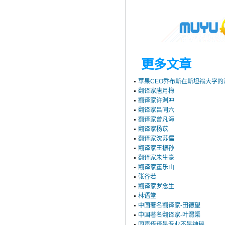
更多文章
苹果CEO乔布斯在斯坦福大学的演
翻译家唐月梅
翻译家许渊冲
翻译家吕同六
翻译家曾凡海
翻译家杨苡
翻译家沈苏儒
翻译家王振孙
翻译家朱生豪
翻译家董乐山
张谷若
翻译家罗念生
林语堂
中国著名翻译家-田德望
中国著名翻译家-叶渭渠
同声传译是专业不是神秘