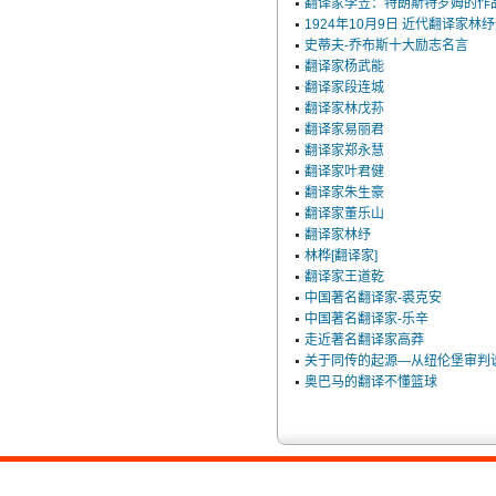
翻译家李笠：特朗斯特罗姆的作
1924年10月9日 近代翻译家林
史蒂夫-乔布斯十大励志名言
翻译家杨武能
翻译家段连城
翻译家林戊荪
翻译家易丽君
翻译家郑永慧
翻译家叶君健
翻译家朱生豪
翻译家董乐山
翻译家林纾
林桦[翻译家]
翻译家王道乾
中国著名翻译家-裘克安
中国著名翻译家-乐辛
走近著名翻译家高莽
关于同传的起源—从纽伦堡审判
奥巴马的翻译不懂篮球