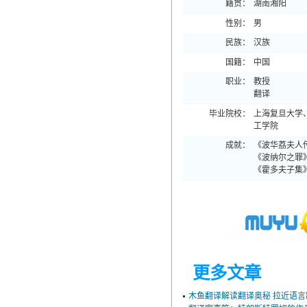
籍贯：
湖南湘阳
性别：
男
民族：
汉族
国籍：
中国
职业：
教授
翻译
毕业院校：
上海复旦大学
工学院
成就：
《波华荔夫人
《波纳尔之罪
《霍多夫子集
更多文章
木鱼翻译解读翻译奥秘 拉近语言