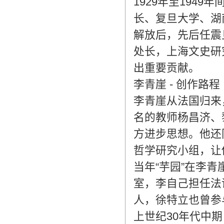
1929年至194
翻译家，值得信赖！
长、复旦大学、湖
翻译家是经过时间考验和市场选择的优
解放后，先后任震
秀翻译供应商，其翻译品质得到了客户
处长，上海文史研
的认可和推崇，翻译质量更有保障，无
愧于翻译家的称号！
出重要贡献。
李青崖 - 创作路程
李青崖从法国归来
名的教师杨昌济、
方进步思想。他还
哲学研究小组，让
当年“芋园”在李
室，李自己担任法
人，徐特立也曾
上世纪30年代中