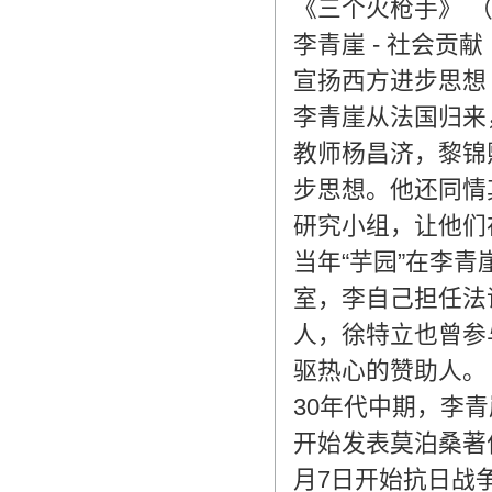
《三个火枪手》 
李青崖 - 社会贡献
宣扬西方进步思想
李青崖从法国归来
教师杨昌济，黎锦
步思想。他还同情
研究小组，让他们
当年“芋园”在李
室，李自己担任法
人，徐特立也曾参
驱热心的赞助人。
30年代中期，李
开始发表莫泊桑著
月7日开始抗日战