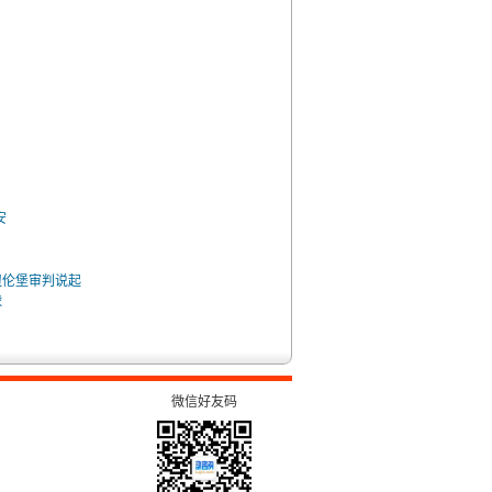
安
纽伦堡审判说起
球
微信好友码