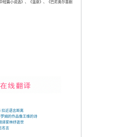
中短篇小说选》、《温泉》、《巴尼奥尔喜剧
 拉近语言距离
特罗姆的作品像王维的诗
代翻译家林纾逝世
志名言