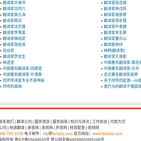
翻译家许渊冲
翻译家段连城
翻译家吕同六
翻译家林戊荪
翻译家曾凡海
翻译家易丽君
翻译家杨苡
翻译家郑永慧
翻译家沈苏儒
翻译家叶君健
翻译家李青崖
翻译家朱生豪
翻译家梅绍武
翻译家董乐山
翻译家张经浩
翻译家林纾
张谷若
林桦[翻译家]
翻译家罗念生
翻译家王道乾
林语堂
中国著名翻译家-裘克
中国著名翻译家-田德望
中国著名翻译家-乐辛
中国著名翻译家-叶渭渠
走近著名翻译家高莽
同声传译是专业不是神秘
关于同传的起源—从
同传的真相
奥巴马的翻译不懂篮
联系我们
|
翻译公司
|
服务项目
|
服务指南
|
知识与资讯
|
工作机会
|
付款方式
公司
|
地道翻译
|
录音网
|
音效网
|
声音网
|
悦耳配音
|
音频网
400-700-3100
电子邮件：
vip
fanyijia.com
官方网站：
www.fanyijia.com
 版权所有
粤ICP备05049535号
粤公网安备44030002005106号