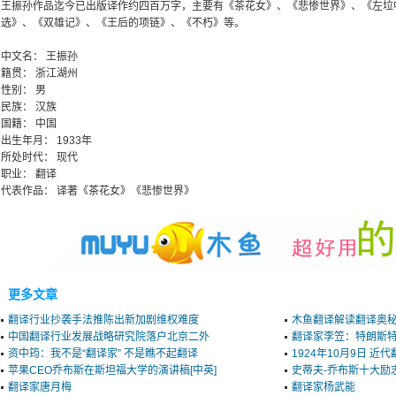
王振孙作品迄今已出版译作约四百万字，主要有《茶花女》、《悲惨世界》、《左垃
选》、《双雄记》、《王后的项链》、《不朽》等。
中文名： 王振孙
籍贯： 浙江湖州
性别： 男
民族： 汉族
国籍： 中国
出生年月： 1933年
所处时代： 现代
职业： 翻译
代表作品： 译著《茶花女》《悲惨世界》
更多文章
翻译行业抄袭手法推陈出新加剧维权难度
木鱼翻译解读翻译奥秘
中国翻译行业发展战略研究院落户北京二外
翻译家李笠：特朗斯
资中筠：我不是“翻译家” 不是瞧不起翻译
1924年10月9日 近
苹果CEO乔布斯在斯坦福大学的演讲稿[中英]
史蒂夫-乔布斯十大励
翻译家唐月梅
翻译家杨武能