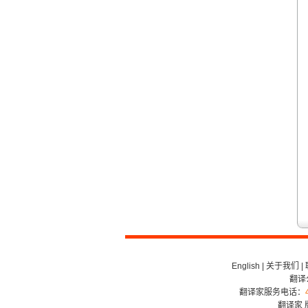
造成翻译市场鱼龙混杂，难以选择。
翻译家，值得信赖！
翻译家是经过时间考验和市场选择的优
秀翻译供应商，其翻译品质得到了客户
的认可和推崇，翻译质量更有保障，无
愧于翻译家的称号！
English
|
关于我们
|
翻译
翻译家服务电话：
翻译家