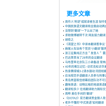
更多文章
周作人“附逆”成就译者生涯 狱
中国民族语文翻译局全面启动两
没想到“翻译”一下认出了她
求助微博被转千次 网友接力翻
胡愈之
《渴望之书》中译本翻译惹争议
麻尾火车站有个党员“小翻译”服
浙江征集纯正方言＂发音人＂ 要用
巴达荣贵当了28年的会议翻译
马布里率北京队三小弟备战 常
40年的难忘记忆--访尼克松访
热身赛绿城3-2清水鼓动 冈田给
应当规范手语翻译人员参与刑事
青岛男篮取佳绩幕后团队功不可没 
趣味英语：动物比喻的地道英语
翻译知多少 在线翻译助力国际交
周晔 美在手间的“翻译”
《DOTA2》官方翻译赏金猎人
老外不懂的“中式英语”如何翻译