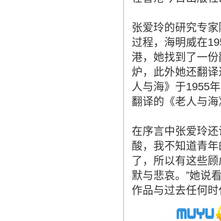
造成翻译市场鱼龙混杂，难以选择。
翻译家，值得信赖！
张爱玲的研究专家
翻译家是经过时间考验和市场选择的优
过程，海明威在1
秀翻译供应商，其翻译品质得到了客户
港，她找到了一份
的认可和推崇，翻译质量更有保障，无
愧于翻译家的称号！
炉，此外她还翻译
人与海》于195
翻译的《老人与海
在序言中张爱玲还
酸，我不知道青年
了，所以有这些顾
默与悲哀。”她说
作品与过去任何时