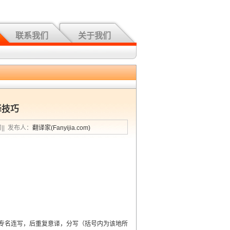
联系我们
关于我们
译技巧
习|| 发布人：
翻译家(Fanyijia.com)
专名连写，后重复意译，分写（括号内为该地所