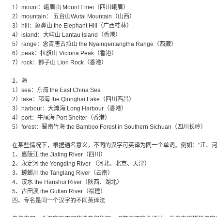
1）mount：峨眉山 Mount Emei（四川峨眉）
2）mountain： 五台山Wutai Mountain（山西）
3）hill：象鼻山 the Elephant Hill（广西桂林）
4）island：大屿山 Lantau Island（香港）
5）range：念青唐古拉山 the Nyainqentanglha Range（西藏）
6）peak：拉旗山 Victoria Peak（香港）
7）rock：狮子山 Lion Rock（香港）
2、海
1）sea：东海 the East China Sea
2）lake：邛海 the Qionghai Lake（四川西昌）
3）harbour：大滩海 Long Harbour（香港）
4）port：牛尾海 Port Shelter（香港）
5）forest：蜀南竹海 the Bamboo Forest in Southern Sichuan（四川长岭）
在某些情况下，根据通名意义，不同的汉字可英译为同一个单词。例如：“江、河、川、
1、嘉陵江 the Jialing River（四川）
2、永定河 the Yongding River （河北、北京、天津）
3、螳螂川 the Tanglang River（云南）
4、汉水 the Hanshui River（陕西、湖北）
5、古田溪 the Gutian River（福建）
四、专名是同一个汉字的不同英译法