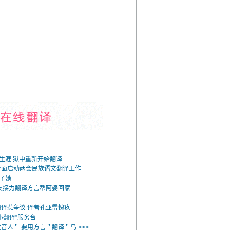
者生涯 狱中重新开始翻译
全面启动两会民族语文翻译工作
出了她
友接力翻译方言帮阿婆回家
译惹争议 译者孔亚雷愧疚
小翻译”服务台
音人＂ 要用方言＂翻译＂乌 >>>