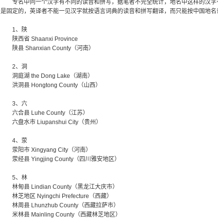
专名中同一个汉字有不同的读音和拼写，据笔者不完全统计，地名中这样的汉字
是固定的，英译者不能一见汉字就按语言词典的读音和拼写翻译，而只能按中国地名
1、陕
陕西省 Shaanxi Province
陕县 Shanxian County（河南）
2、洞
洞庭湖 the Dong Lake（湖南）
洪洞县 Hongtong County（山西）
3、六
六合县 Luhe County（江苏）
六盘水市 Liupanshui City（贵州）
4、荥
荥阳市 Xingyang City（河南）
荥经县 Yingjing County（四川雅安地区）
5、林
林甸县 Lindian County（黑龙江大庆市）
林芝地区 Nyingchi Prefecture（西藏）
林周县 Lhunzhub County（西藏拉萨市）
米林县 Mainling County（西藏林芝地区）