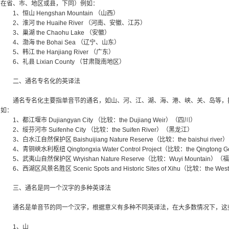
在省、市、地区或县，下同）例如：
1、恒山 Hengshan Mountain （山西）
2、淮河 the Huaihe River （河南、安徽、江苏）
3、巢湖 the Chaohu Lake （安徽）
4、渤海 the Bohai Sea （辽宁、山东）
5、韩江 the Hanjiang River （广东）
6、礼县 Lixian County （甘肃陇南地区）
二、通名专名化的英译法
通名专名化主要指单音节的通名，如山、河、江、湖、海、港、峡、关、岛等，
如：
1、都江堰市 Dujiangyan City （比较：the Dujiang Weir）（四川）
2、绥芬河市 Suifenhe City （比较：the Suifen River）（黑龙江）
3、白水江自然保护区 Baishuijiang Nature Reserve（比较：the baishui riv
4、青铜峡水利枢纽 Qingtongxia Water Control Project（比较：the Qingtong
5、武夷山自然保护区 Wryishan Nature Reserve（比较：Wuyi Mountain）（
6、西湖区风景名胜区 Scenic Spots and Historic Sites of Xihu（比较：the W
三、通名是同一个汉字的多种英译法
通名是单音节的同一个汉字，根据意义有多种不同英译法，在大多数情况下，这
1、山