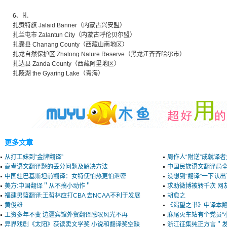
6、扎
扎赉特旗 Jalaid Banner（内蒙古兴安盟）
扎兰屯市 Zalantun City（内蒙古呼伦贝尔盟）
扎囊县 Chanang County（西藏山南地区）
扎龙自然保护区 Zhalong Nature Reserve（黑龙江齐齐哈尔市）
扎达县 Zanda County（西藏阿里地区）
扎陵湖 the Gyaring Lake（青海）
更多文章
从打工妹到“金牌翻译”
周作人“附逆”成就译
高考语文翻译题的丢分问题及解决方法
中国民族语文翻译局
中国驻巴基斯坦前翻译：女特使怕热更怕泄密
没想到“翻译”一下认
美方:中国翻译＂从不搞小动作＂
求助微博被转千次 网
福建男篮翻译:王哲林应打CBA 去NCAA不利于发展
胡愈之
黄俊雄
《渴望之书》中译本翻
工资多年不变 边疆宾馆外贸翻译感叹风光不再
麻尾火车站有个党员“
异界戏剧《太阳》获读卖文学奖 小说和翻译奖空缺
浙江征集纯正方言＂发