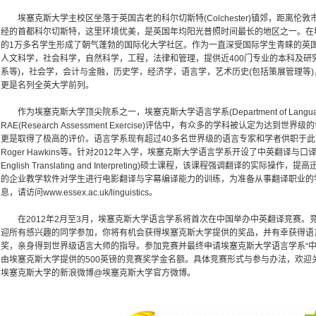
埃塞克斯大学主校区坐落于英国古老的科尔切斯特(Colchester)镇郊，距离伦
经的首都科尔切斯特，这里环境优美，是英国年均阳光普照时间最长的地区之一。在埃
的1万多名学生形成了朝气蓬勃的国际化大学社区。作为一直深受国际学生青睐的英
人文科学，社会科学，自然科学，工程，法律和管理，提供近400门专业的本科及研
系等)，社会学，会计与金融，历史学，经济学，语言学，艺术历史(包括策展管理等
更是名列全英大学前列。
作为埃塞克斯大学顶尖院系之一，埃塞克斯大学语言学系(Department of Language 
RAE(Research Assessment Exercise)评估中，有众多的学科被认定为达
更是取得了极高的评价。语言学系现有超过40多名世界级的语言专家和学者供职于
Roger Hawkins等。针对2012年入学，埃塞克斯大学语言学系开设了中英翻译与口译(Ch
English Translating and Interpreting)硕士课程，该课程强调翻译的
的企业教学软件对学生进行电影翻译与字幕编译能力的训练，为准备从事翻译职业的
息，请访问www.essex.ac.uk/linguistics。
在2012年2月至3月，埃塞克斯大学语言学系将首次在中国举办中英翻译竞赛。
迎所有感兴趣的同学参加，你将有机会获得埃塞克斯大学提供的奖品，并有幸获得语言学专家
奖，亲身得到世界级语言大师的指导。参加竞赛并最终申请埃塞克斯大学语言学系“中
由埃塞克斯大学提供的500英镑的竞赛奖学金名额。具体竞赛形式与参与办法，欢迎关注埃塞
埃塞克斯大学的新浪微博@埃塞克斯大学官方微博。