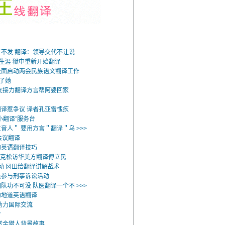
不发 翻译：领导交代不让说
者生涯 狱中重新开始翻译
全面启动两会民族语文翻译工作
出了她
友接力翻译方言帮阿婆回家
译惹争议 译者孔亚雷愧疚
小翻译”服务台
音人＂ 要用方言＂翻译＂乌 >>>
会议翻译
的英语翻译技巧
访尼克松访华美方翻译傅立民
鼓动 冈田给翻译讲解战术
员参与刑事诉讼活动
队功不可没 队医翻译一个不 >>>
的地道英语翻译
助力国际交流
”
译赏金猎人背景故事