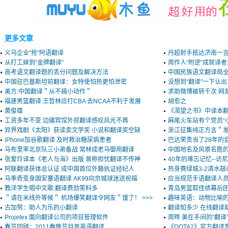
更多文章
义乌企业“抢”阿语翻译
丹超射手抵达济南一言
从打工妹到“金牌翻译”
周作人“附逆”成就译
高考语文翻译题的丢分问题及解决方法
中国民族语文翻译局
中国驻巴基斯坦前翻译：女特使怕热更怕泄密
没想到“翻译”一下认
美方:中国翻译＂从不搞小动作＂
求助微博被转千次 网
福建男篮翻译:王哲林应打CBA 去NCAA不利于发展
胡愈之
黄俊雄
《渴望之书》中译本翻
工资多年不变 边疆宾馆外贸翻译感叹风光不再
麻尾火车站有个党员“
异界戏剧《太阳》获读卖文学奖 小说和翻译奖空缺
浙江征集纯正方言＂发
iPhone加谷歌翻译 及时救治糖尿病患者
巴达荣贵当了28年的
马布里率北京队三小弟备战 常林成老马御用翻译
中国地名及风景名胜
张爱玲译本《老人与海》出版 曾称担忧翻译不传神
40年的难忘记忆--
阿联翻译获体总认证 成中国首位外籍执证经纪人
热身赛绿城3-2清水
马季奇变身国安塞语翻译 AK99向京城球迷送祝福
应当规范手语翻译人
教洋学生唱中文歌 翻译费劲笑料多
青岛男篮取佳绩幕后团
＂请在米线外等候＂ 机场爆笑翻译令网友＂饿了！ >>>
趣味英语：动物比喻
古加努：助人为乐的小翻译
翻译知多少 在线翻译
Projetex 面向翻译公司的项目管理软件
周晔 美在手间的“翻译
春节回顾：2011春晚节目单英语翻译
《DOTA2》官方翻