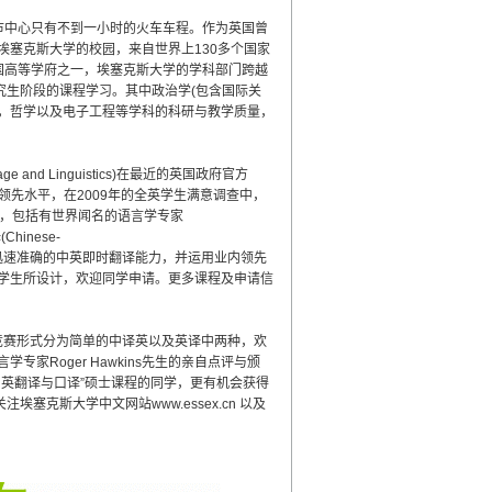
敦市中心只有不到一小时的火车车程。作为英国曾
塞克斯大学的校园，来自世界上130多个国家
国高等学府之一，埃塞克斯大学的学科部门跨越
究生阶段的课程学习。其中政治学(包含国际关
)，哲学以及电子工程等学科的科研与教学质量，
and Linguistics)在最近的英国政府官方
到世界级的领先水平，在2009年的全英学生满意调查中，
此，包括有世界闻名的语言学专家
inese-
实际操作，提高迅速准确的中英即时翻译能力，并运用业内领先
学生所设计，欢迎同学申请。更多课程及申请信
竞赛形式分为简单的中译英以及英译中两种，欢
Roger Hawkins先生的亲自点评与颁
英翻译与口译”硕士课程的同学，更有机会获得
克斯大学中文网站www.essex.cn 以及