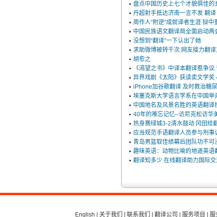
盘点中国历史上七个才貌俱佳的
造成翻译市场鱼龙混杂，难以选择。
丹超射手抵达济南一言不发 翻
翻译家，值得信赖！
周作人“附逆”成就译者生涯 狱
中国民族语文翻译局全面启动两
翻译家是经过时间考验和市场选择的优
没想到“翻译”一下认出了她
秀翻译供应商，其翻译品质得到了客户
求助微博被转千次 网友接力翻
的认可和推崇，翻译质量更有保障，无
胡愈之
愧于翻译家的称号！
《渴望之书》中译本翻译惹争议
异界戏剧《太阳》获读卖文学奖
iPhone加谷歌翻译 及时救治糖
埃塞克斯大学语言学系在中国举
中国地名及风景名胜的英语翻译
40年的难忘记忆--访尼克松访
热身赛绿城3-2清水鼓动 冈田给
应当规范手语翻译人员参与刑事
青岛男篮取佳绩幕后团队功不可没 
趣味英语：动物比喻的地道英语
翻译知多少 在线翻译助力国际交
English
|
关于我们
|
联系我们
|
翻译公司
|
服务项目
|
服