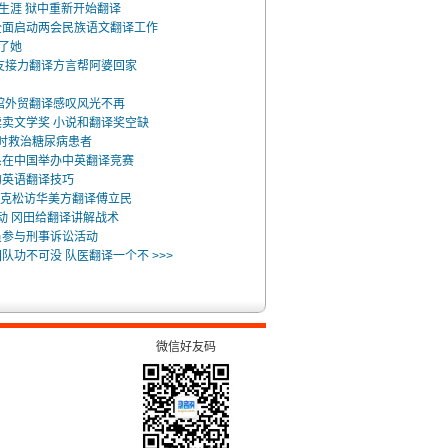
者生涯 狱中重新开始翻译
全面启动两会民族语文翻译工作
出了她
友接力翻译方言帮阿婆回家
馆外贸翻译感叹风光不再
卖文学奖 小说和翻译奖空缺
 及时救治糖尿病患者
系在中国举办中英翻译竞赛
的英语翻译技巧
访尼克松访华美方翻译傅立民
鼓动 冈田给翻译讲解战术
员参与刑事诉讼活动
队功不可没 队医翻译一个不 >>>
微信好友码