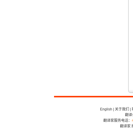
翻译家，值得信赖！
翻译家是经过时间考验和市场选择的优
秀翻译供应商，其翻译品质得到了客户
的认可和推崇，翻译质量更有保障，无
愧于翻译家的称号！
English
|
关于我们
|
翻译
翻译家服务电话：
翻译家