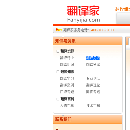
翻译佳
翻译家服务电话：
400-700-3100
知识与资讯
翻译资讯
翻译行业
翻译见闻
翻译组织
翻译名家
翻译知识
翻译学习
专业词汇
翻译案例
翻译理论
口译专题
同传专题
翻译百科
人物百科
技术百科
联系我们