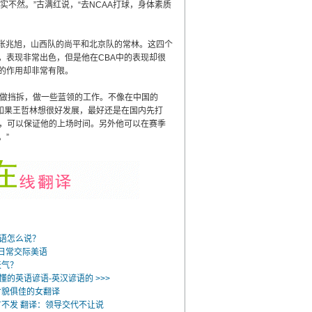
不然。”古满红说，“去NCAA打球，身体素质
张兆旭，山西队的尚平和北京队的常林。这四个
，表现非常出色，但是他在CBA中的表现却很
的作用却非常有限。
做挡拆，做一些蓝领的工作。不像在中国的
“如果王哲林想很好发展，最好还是在国内先打
队，可以保证他的上场时间。另外他可以在赛季
。”
英语怎么说？
些日常交际美语
天气？
懂的英语谚语-英汉谚语的 >>>
才貌俱佳的女翻译
不发 翻译：领导交代不让说