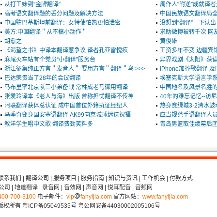
从打工妹到“金牌翻译”
周作人“附逆”成就译
高考语文翻译题的丢分问题及解决方法
中国民族语文翻译局
中国驻巴基斯坦前翻译：女特使怕热更怕泄密
没想到“翻译”一下认
美方:中国翻译＂从不搞小动作＂
求助微博被转千次 网
胡愈之
黄俊雄
《渴望之书》中译本翻译惹争议 译者孔亚雷愧疚
工资多年不变 边疆宾
麻尾火车站有个党员“小翻译”服务台
异界戏剧《太阳》获读
浙江征集纯正方言＂发音人＂ 要用方言＂翻译＂乌 >>>
iPhone加谷歌翻译
巴达荣贵当了28年的会议翻译
埃塞克斯大学语言学
马布里率北京队三小弟备战 常林成老马御用翻译
中国地名及风景名胜
张爱玲译本《老人与海》出版 曾称担忧翻译不传神
40年的难忘记忆--
阿联翻译获体总认证 成中国首位外籍执证经纪人
热身赛绿城3-2清水
马季奇变身国安塞语翻译 AK99向京城球迷送祝福
应当规范手语翻译人
教洋学生唱中文歌 翻译费劲笑料多
青岛男篮取佳绩幕后团
联系我们
|
翻译公司
|
服务项目
|
服务指南
|
知识与资讯
|
工作机会
|
付款方式
公司
|
地道翻译
|
录音网
|
音效网
|
声音网
|
悦耳配音
|
音频网
400-700-3100
电子邮件：
vip
fanyijia.com
官方网站：
www.fanyijia.com
 版权所有
粤ICP备05049535号
粤公网安备44030002005106号