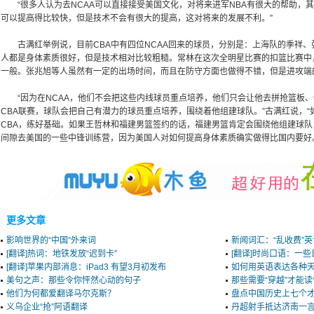
“很多人认为去NCAA可以直接接受美国文化，对将来进军NBA有很大的帮助，其实
可以提高得比较快，但是技术不会有很大的提高，这对将来的发展不利。”
古满红举例说，目前CBA中有四位NCAA回来的球员，分别是：上海队的季祥、
人都是身体素质很好，但是技术相对比较粗糙。常林在这次全明星比赛的扣篮比赛中
一般。张兆旭等人虽然有一定的出场时间，而且在防守方面也做得不错，但是进攻端
“因为在NCAA，他们不会把这些内线球员重点培养，他们只会让他去拼抢篮板、
CBA联赛，球队会把自己有潜力的球员重点培养，围绕着他组建球队。”古满红说，
CBA，练好基础。如果王哲林和福建男篮签约的话，福建男篮肯定会围绕他组建球
间隙去美国的一些中锋训练营，因为美国人对如何提高身体素质确实做得比国内要好
更多文章
影响世界的“中国”外来词
新闻词汇：“乱收费”
[翻译]热词：地铁发放“迟到卡”
[翻译]时尚口语：一
[翻译]苹果内部消息：iPad3 有望3月初发布
如何用英语表达各种
美句之声：那些令你怦然心动的句子
那些需要“穿越”才能读
他们为何都爱翻译马尔克斯？
盘点中国历史上七个
义乌企业“抢”阿语翻译
丹超射手抵达济南一言