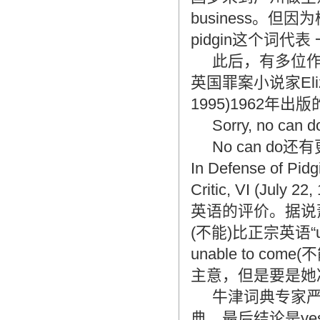
造成翻译市场鱼龙混杂，难以选择。
business。但
翻译家，值得信赖！
pidgin这个词
翻译家是经过时间考验和市场选择的优
此后，有多位作
秀翻译供应商，其翻译品质得到了客户
英国罪案小说家Elizabet
的认可和推崇，翻译质量更有保障，无
愧于翻译家的称号！
1995)1962年出
Sorry, no can d
No can do
In Defense of 
Critic, VI (J
英语的评价。据说萧
(不能)比正宗英语“
unable to 
主意，但是要是她冷
牛津词典专家严
典，最后结论是yes,