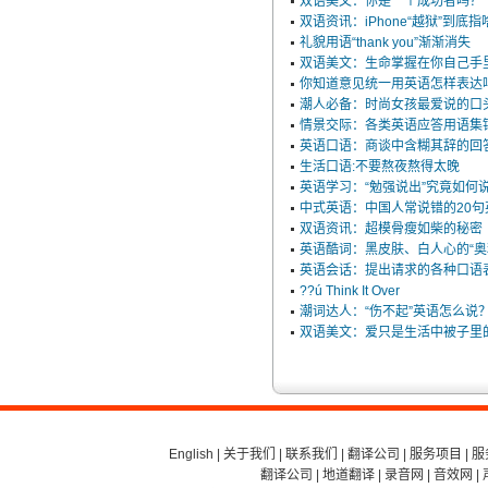
双语美文：你是一个成功者吗？
双语资讯：iPhone“越狱”到底指
礼貌用语“thank you”渐渐消失
双语美文：生命掌握在你自己手
你知道意见统一用英语怎样表达
潮人必备：时尚女孩最爱说的口
情景交际：各类英语应答用语集
英语口语：商谈中含糊其辞的回
生活口语:不要熬夜熬得太晚
英语学习：“勉强说出”究竟如何
中式英语：中国人常说错的20句
双语资讯：超模骨瘦如柴的秘密
英语酷词：黑皮肤、白人心的“奥
英语会话：提出请求的各种口语
??ú Think It Over
潮词达人：“伤不起”英语怎么说
双语美文：爱只是生活中被子里
English
|
关于我们
|
联系我们
|
翻译公司
|
服务项目
|
服
翻译公司
|
地道翻译
|
录音网
|
音效网
|