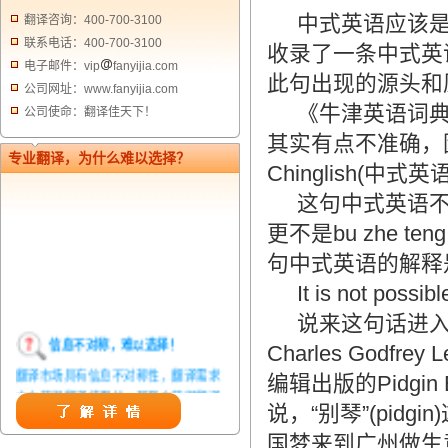
中式英语应该
翻译咨询：400-700-3100
联系电话：400-700-3100
收录了一条中式英
电子邮件：vip
fanyijia.com
此句出现的源头和
公司网址：www.fanyijia.com
《牛津英语词典
公司使命：翻译佳天下！
其实有点不准确，
专业翻译，为什么难以选择？
Chinglish(中式英
这句中式英语不是
更不是bu zhe te
句中式英语的解释
It is not possibl
说来这句话进
信息不对称，难以选择！
Charles Godfrey L
翻译市场具有信息不对称性，翻译需求
编辑出版的Pidgin
方在获得翻译结果前，甚至在获得翻译
说，“别琴”(pi
结果后，都无法准确判定翻译质量。从
而给劣质翻译者提供了一定生存条件，
国梦来到广州做生意