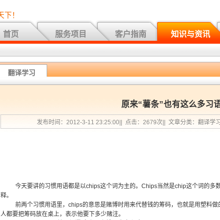
天下！
首页
服务项目
客户指南
知识与资讯
翻译学习
原来“薯条”也有这么多习
发布时间：2012-3-11 23:25:00|| 点击：2679次|| 文章分类：翻译学
今天要讲的习惯用语都是以chips这个词为主的。Chips当然是chip这个词的
释。
前两个习惯用语里，chips的意思是赌博时用来代替钱的筹码，也就是用塑料
人都要把筹码放在桌上，表示他要下多少赌注。