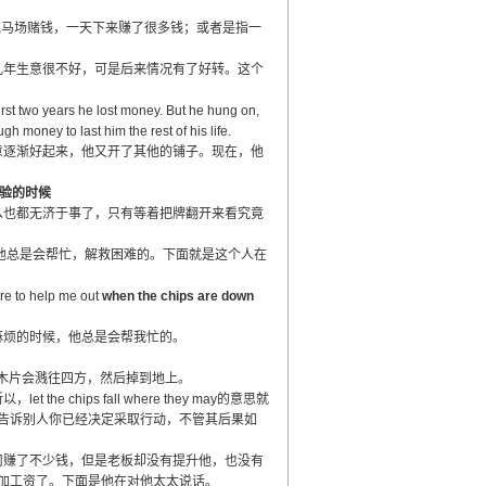
一个人在跑马场赌钱，一天下来赚了很多钱；或者是指一
几年生意很不好，可是后来情况有了好转。这个
st two years he lost money. But he hung on,
h money to last him the rest of his life.
意逐渐好起来，他又开了其他的铺子。现在，他
受考验的时候
么也都无济于事了，只有等着把牌翻开来看究竟
他总是会帮忙，解救困难的。下面就是这个人在
re to help me out
when the chips are down
麻烦的时候，他总是会帮我忙的。
小木片会溅往四方，然后掉到地上。
hips fall where they may的意思就
告诉别人你已经决定采取行动，不管其后果如
司赚了不少钱，但是老板却没有提升他，也没有
加工资了。下面是他在对他太太说话。