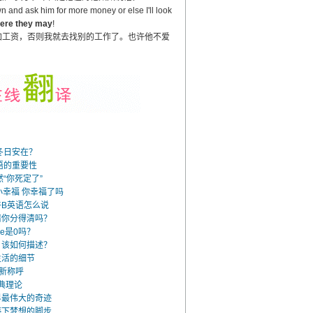
n and ask him for more money or else I'll look
where they may
!
加工资，否则我就去找别的工作了。也许他不爱
冬日安在？
语的重要性
“你死定了”
小幸福 你幸福了吗
B英语怎么说
情你分得清吗？
ve是0吗？
，该如何描述？
生活的细节
的新称呼
典理论
界最伟大的奇迹
停下梦想的脚步