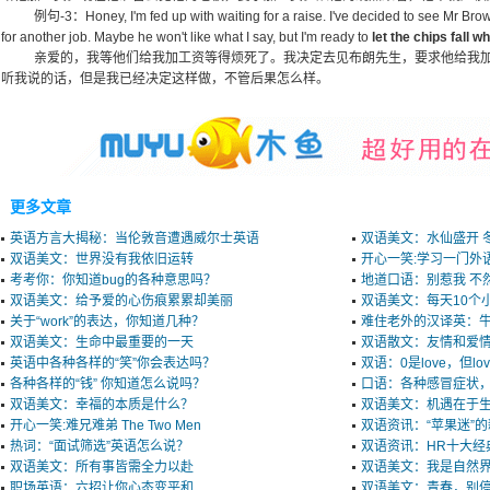
例句-3：Honey, I'm fed up with waiting for a raise. I've decided to see Mr Brow
for another job. Maybe he won't like what I say, but I'm ready to
let the chips fall 
亲爱的，我等他们给我加工资等得烦死了。我决定去见布朗先生，要求他给我
听我说的话，但是我已经决定这样做，不管后果怎么样。
更多文章
英语方言大揭秘：当伦敦音遭遇威尔士英语
双语美文：水仙盛开 
双语美文：世界没有我依旧运转
开心一笑:学习一门外
考考你：你知道bug的各种意思吗？
地道口语：别惹我 不然
双语美文：给予爱的心伤痕累累却美丽
双语美文：每天10个
关于“work”的表达，你知道几种？
难住老外的汉译英：牛
双语美文：生命中最重要的一天
双语散文：友情和爱
英语中各种各样的“笑”你会表达吗？
双语：0是love，但lo
各种各样的“钱” 你知道怎么说吗？
口语：各种感冒症状
双语美文：幸福的本质是什么？
双语美文：机遇在于
开心一笑:难兄难弟 The Two Men
双语资讯：“苹果迷”
热词：“面试筛选”英语怎么说？
双语资讯：HR十大经
双语美文：所有事皆需全力以赴
双语美文：我是自然
职场英语：六招让你心态变平和
双语美文：青春，别