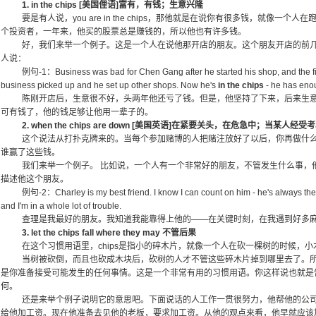
1. in the chips [美国俚语]富有，有钱；生意兴隆
要是有人说，you are in the chips，那他就是在说你有很多钱，就像
个投资者，一年来，他买的股票总是赚钱的，所以他也有许多钱。
好，我们来举一个例子。这是一个人在说他那开店的朋友。这个朋友开店的前
人说：
例句-1：Business was bad for Chen Gang after he started his shop, and the fir
business picked up and he set up other shops. Now he's
in the chips
- he has enoug
陈刚开店后，生意很不好，头两年他还亏了钱。但是，他坚持了下来，后来生
可有钱了，他的钱足够让他用一辈子的。
2. when the chips are down [美国英语]在紧要关头，在危急中；当某人经
这个说法从打扑克牌来的。当每个参加赌博的人把赌注放好了以后，你再做什
谁赢了这些钱。
我们来举一个例子。 比如说，一个人有一个非常好的朋友，不管发生什么事，
描述他这个朋友。
例句-2：Charley is my best friend. I know I can count on him - he's always the
and I'm in a whole lot of trouble.
查理是我最好的朋友。我知道我能靠得上他的——在关键时刻，在我遇到好多
3. let the chips fall where they may 不管后果
在这个习惯用语里，chips是指小的碎木片，就像一个人在砍一棵树的时候，
当树被砍倒，而且也砍成木块后，砍树的人才不管这些碎木片掉到哪里去了。所以，let the c
是你准备接受可能发生的任何事情。这是一个非常有用的习惯用语。你这样说也就是
何。
还是来举个例子说明它的意思吧。下面说话的人工作一贯很努力，他帮他的公
给他加工资。现在他准备去见他的老板，要求加工资。从他的观点来看，他早就应该