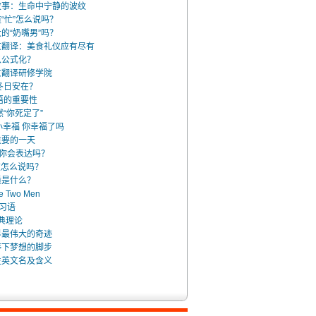
故事：生命中宁静的波纹
“忙”怎么说吗？
的“奶嘴男”吗？
文翻译：美食礼仪应有尽有
以公式化？
京翻译研修学院
冬日安在？
语的重要性
“你死定了”
小幸福 你幸福了吗
重要的一天
”你会表达吗？
道怎么说吗？
质是什么？
Two Men
多习语
典理论
界最伟大的奇迹
停下梦想的脚步
生英文名及含义