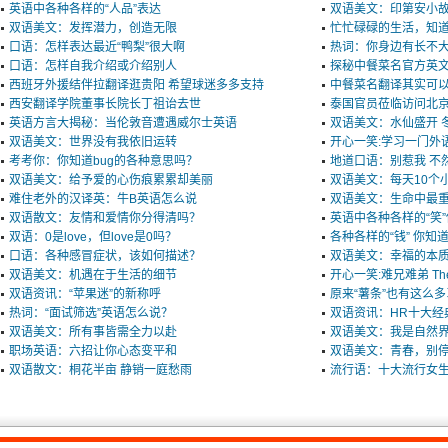
英语中各种各样的“人品”表达
双语美文：印第安小
双语美文：发挥潜力，创造无限
忙忙碌碌的生活，知道
口语：怎样表达最近“鸭梨”很大啊
热词：你身边有长不大
口语：怎样自我介绍或介绍别人
探秘中餐菜名官方英
西班牙外援结伴拉翻译逛贵阳 希望球迷多多支持
中餐菜名翻译其实可
西安翻译学院董事长院长丁祖诒去世
泰国官员莅临访问北
英语方言大揭秘：当伦敦音遭遇威尔士英语
双语美文：水仙盛开 
双语美文：世界没有我依旧运转
开心一笑:学习一门外
考考你：你知道bug的各种意思吗？
地道口语：别惹我 不然
双语美文：给予爱的心伤痕累累却美丽
双语美文：每天10个
难住老外的汉译英：牛B英语怎么说
双语美文：生命中最
双语散文：友情和爱情你分得清吗？
英语中各种各样的“笑
双语：0是love，但love是0吗？
各种各样的“钱” 你知
口语：各种感冒症状，该如何描述？
双语美文：幸福的本
双语美文：机遇在于生活的细节
开心一笑:难兄难弟 The 
双语资讯：“苹果迷”的新称呼
原来“薯条”也有这么
热词：“面试筛选”英语怎么说？
双语资讯：HR十大经
双语美文：所有事皆需全力以赴
双语美文：我是自然
职场英语：六招让你心态变平和
双语美文：青春，别
双语散文：桐花半亩 静销一庭愁雨
流行语：十大流行女