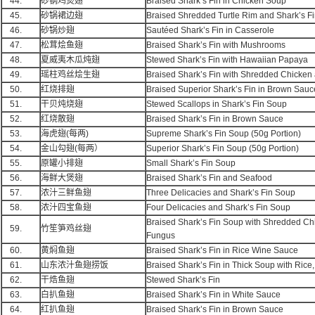
44.
砂锅鸡煲翅
Braised Shark’s Fin in Chicken Soup
45.
砂锅裙边翅
Braised Shredded Turtle Rim and Shark’s Fi
46.
砂锅炒翅
Sautéed Shark’s Fin in Casserole
47.
松茸烩鱼翅
Braised Shark’s Fin with Mushrooms
48.
夏威夷木瓜炖翅
Stewed Shark’s Fin with Hawaiian Papaya
49.
瑶柱鸡丝烩生翅
Braised Shark’s Fin with Shredded Chicken
50.
红烧排翅
Braised Superior Shark’s Fin in Brown Sauc
51.
干贝炖烧翅
Stewed Scallops in Shark’s Fin Soup
52.
红烧散翅
Braised Shark’s Fin in Brown Sauce
53.
海虎翅(每两)
Supreme Shark’s Fin Soup (50g Portion)
54.
金山勾翅(每两）
Superior Shark’s Fin Soup (50g Portion)
55.
原罐小排翅
Small Shark’s Fin Soup
56.
海鲜大煲翅
Braised Shark’s Fin and Seafood
57.
浓汁三鲜鱼翅
Three Delicacies and Shark’s Fin Soup
58.
浓汁四宝鱼翅
Four Delicacies and Shark’s Fin Soup
Braised Shark’s Fin Soup with Shredded C
59.
竹笙笋鸡丝翅
Fungus
60.
黄焖鱼翅
Braised Shark’s Fin in Rice Wine Sauce
61.
山东浓汁鱼翅捞饭
Braised Shark’s Fin in Thick Soup with Rice
62.
干焅鱼翅
Stewed Shark’s Fin
63.
白扒鱼翅
Braised Shark’s Fin in White Sauce
64.
红扒鱼翅
Braised Shark’s Fin in Brown Sauce