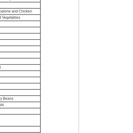
Abalone and Chicken
d Vegetables
t
ey Beans
uts