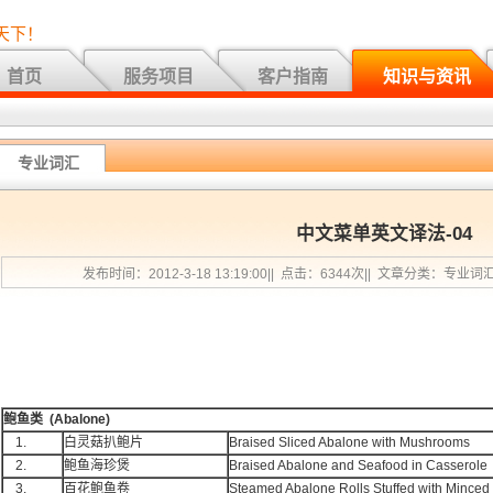
天下！
首页
服务项目
客户指南
知识与资讯
专业词汇
中文菜单英文译法-04
发布时间：2012-3-18 13:19:00|| 点击：6344次|| 文章分类：专业词
鲍鱼类
(Abalone)
1.
白灵菇扒鲍片
Braised Sliced Abalone with Mushrooms
2.
鲍鱼海珍煲
Braised Abalone and Seafood in Casserole
3.
百花鲍鱼卷
Steamed Abalone Rolls Stuffed with Minced