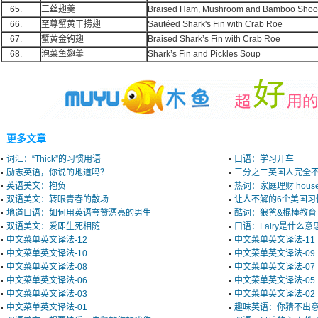
65.
三丝翅羹
Braised Ham, Mushroom and Bamboo Shoot 
66.
至尊蟹黄干捞翅
Sautéed Shark's Fin with Crab Roe
67.
蟹黄金钩翅
Braised Shark’s Fin with Crab Roe
68.
泡菜鱼翅羹
Shark’s Fin and Pickles Soup
更多文章
词汇：“Thick”的习惯用语
口语：学习开车
励志英语，你说的地道吗？
三分之二英国人完全
英语美文：抱负
热词：家庭理财 househol
双语美文：转眼青春的散场
让人不解的6个美国习
地道口语：如何用英语夸赞漂亮的男生
酷词：狼爸&棍棒教育
双语美文：爱即生死相随
口语：Lairy是什么意
中文菜单英文译法-12
中文菜单英文译法-11
中文菜单英文译法-10
中文菜单英文译法-09
中文菜单英文译法-08
中文菜单英文译法-07
中文菜单英文译法-06
中文菜单英文译法-05
中文菜单英文译法-03
中文菜单英文译法-02
中文菜单英文译法-01
趣味英语：你猜不出