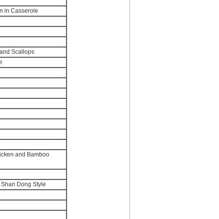
n in Casserole
 and Scallops
e
hicken and Bamboo
, Shan Dong Style