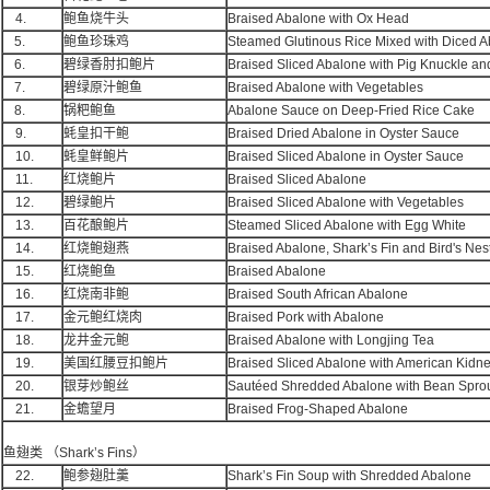
4.
鲍鱼烧牛头
Braised Abalone with Ox Head
5.
鲍鱼珍珠鸡
Steamed Glutinous Rice Mixed with Diced 
6.
碧绿香肘扣鲍片
Braised Sliced Abalone with Pig Knuckle an
7.
碧绿原汁鲍鱼
Braised Abalone with Vegetables
8.
锅粑鲍鱼
Abalone Sauce on Deep-Fried Rice Cake
9.
蚝皇扣干鲍
Braised Dried Abalone in Oyster Sauce
10.
蚝皇鲜鲍片
Braised Sliced Abalone in Oyster Sauce
11.
红烧鲍片
Braised Sliced Abalone
12.
碧绿鲍片
Braised Sliced Abalone with Vegetables
13.
百花酿鲍片
Steamed Sliced Abalone with Egg White
14.
红烧鲍翅燕
Braised Abalone, Shark’s Fin and Bird's Nes
15.
红烧鲍鱼
Braised Abalone
16.
红烧南非鲍
Braised South African Abalone
17.
金元鲍红烧肉
Braised Pork with Abalone
18.
龙井金元鲍
Braised Abalone with Longjing Tea
19.
美国红腰豆扣鲍片
Braised Sliced Abalone with American Kidn
20.
银芽炒鲍丝
Sautéed Shredded Abalone with Bean Spro
21.
金蟾望月
Braised Frog-Shaped Abalone
鱼翅类 （Shark’s Fins）
22.
鲍参翅肚羹
Shark’s Fin Soup with Shredded Abalone