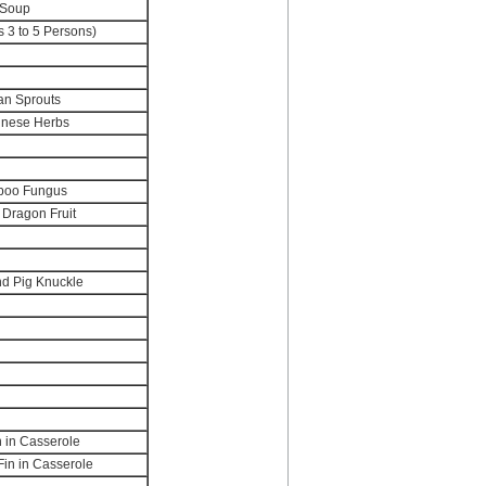
 Soup
s 3 to 5 Persons)
an Sprouts
inese Herbs
mboo Fungus
 Dragon Fruit
nd Pig Knuckle
 in Casserole
in in Casserole