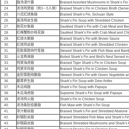
23.
翅汤浸什菌
Braised Assorted Mushrooms in Shark’s Fin
24.
浓汤鸡煲翅（供3－5人用）
Braised Shark’s Fin in Chicken Broth (Serve
25.
川式红烧鱼翅
Braised Shark’s Fin, Sichuan Style
26.
高汤鸡丝生翅
Shark’s Fin Soup with Shredded Chicken
27.
桂花炒鱼翅
Sautéed Shark’s Fin with Crab Meat and Be
28.
红梅蟹粉炒桂花翅
Sautéed Shark’s Fin with Crab Meat and Ch
29.
红烧大鲍翅
Braised Shark’s Fin with Brown Sauce
30.
红烧鸡丝翅
Braised Shark’s Fin with Shredded Chicken
31.
花胶菜胆炖竹笙翅
Stewed Shark’s Fin with Fish Maw and Ba
32.
火龙燕液翅
Boiled Shark’s Fin and Bird's Nest Served in
33.
鸡煲海虎翅
Braised Tiger Shark’s Fin in Chicken Soup
34.
鸡煲牙捡翅
Braised Shark’s Fin in Chicken Soup
35.
金肘菜胆炖散翅
Stewed Shark’s Fin with Green Vegeteble a
36.
鹿茸养生翅
Shark’s Fin Soup with Deer Antler
37.
木瓜炖翅
Shark’s Fin Soup with Papaya
38.
木瓜海虎翅
Supreme Shark’s Fin Soup with Papaya
39.
浓汤鸡火翅
Shark’s Fin in Chicken Soup
40.
浓汤鱼肚烩散翅
Fish Maw with Shark’s Fin Soup
41.
浓汁鲍丝翅
Braised Shark’s Fin and Shredded Abalone
42.
砂锅肚丝翅
Braised Shredded Fish Maw and Shark’s Fin
43.
砂锅菇丝翅
Braised Shredded Mushrooms and Shark’s F