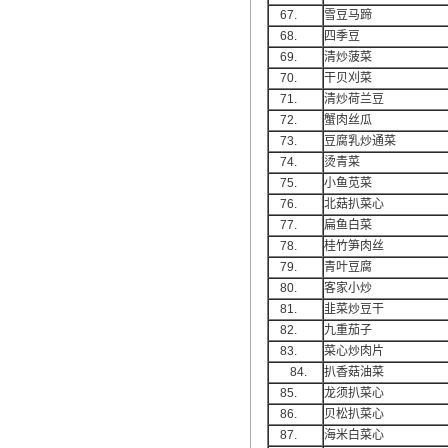
67.
雪豆马蹄
68.
四季豆
69.
清炒菠菜
70.
干贝刈菜
71.
清炒荷兰豆
72.
蟹肉丝瓜
73.
豆腐乳炒通菜
74.
烫青菜
75.
小鱼苋菜
76.
北菇扒菜心
77.
扁鱼白菜
78.
桂竹笋肉丝
79.
青叶豆腐
80.
客家小炒
81.
韭菜炒豆干
82.
九重茄子
83.
菜心炒肉片
84.
扒香菇油菜
85.
龙须扒菜心
86.
贝松扒菜心
87.
海米白菜心