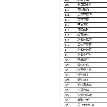
109.
罗汉腐皮卷
110.
素咕噜肉
111.
上汤芥菜胆
112.
蒜蓉豆苗
113.
干锅笋片
114.
瓦罐山珍
115.
酸菜粉丝
116.
剁椒炒鸡蛋
117.
清炒红菜苔
118.
剁椒娃娃菜
119.
剁椒土豆丝
120.
干煸扁豆
121.
清炒丝瓜
122.
水煮萝卜丝
123.
烤汁茄子
124.
蚝油茄子
125.
葱烧黑木耳
126.
干锅台菇
127.
沙葱炒鸡蛋
128.
醋溜豆芽
129.
黄豆芽炒豆腐