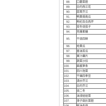
88.
口蘑菜胆
89.
白灼西兰花
90.
蒜茸芥兰
91.
鸭黄焗南瓜
92.
枸杞百合西芹
93.
双冬烧茄子
94.
芫爆素鳝
95.
干烧四鲜
96.
炝黄瓜
97.
香油苦瓜
98.
果汁藕片
99.
蔬菜沙拉
100.
麻酱笋条
101.
四川泡菜
102.
干煸四季豆
103.
清炒芥兰
104.
白灼芥兰
105.
烧二冬
106.
油浸娃娃菜
107.
滑子菇扒菜胆
108.
蚝油冬菇