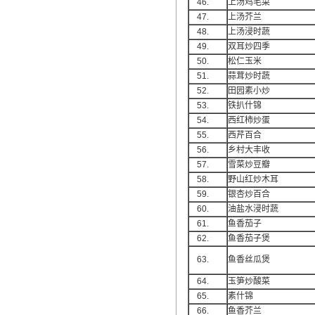
46.
上汤鸡毛菜
47.
上汤芥兰
48.
上汤浸时蔬
49.
双耳炒四季
50.
松仁玉米
51.
蒜茸炒时蔬
52.
田园素小炒
53.
铁扒什锦
54.
西红柿炒蛋
55.
西芹百合
56.
乡村大丰收
57.
雪菜炒豆瓣
58.
野山红炒木耳
59.
银杏炒百合
60.
油盐水浸时蔬
61.
鱼香茄子
62.
鱼香茄子煲
63.
鱼香丝瓜煲
64.
玉笋炒酸菜
65.
素什锦
66.
鱼香芥兰