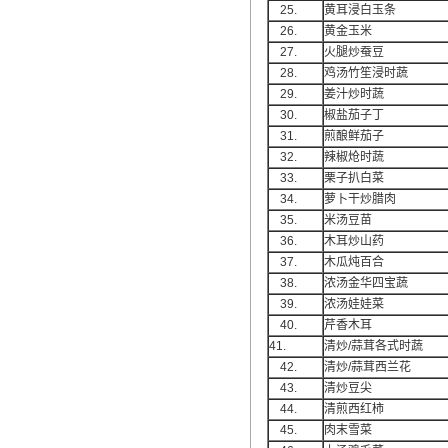
25.
黄耳浸白玉条
翻译家是经过时间考验和市场选择的优
26.
黄金玉米
秀翻译供应商，其翻译品质得到了客户
27.
火腿炒蚕豆
的认可和推崇，翻译质量更有保障，无
28.
鸡汤竹笙浸时蔬
愧于翻译家的称号！
29.
姜汁炒时蔬
30.
椒盐茄子丁
31.
煎酿鲜茄子
32.
辣椒炝时蔬
33.
栗子扒白菜
34.
萝卜干炒腊肉
35.
米汤豆苗
36.
木耳炒山药
37.
木瓜炖百合
38.
浓汤金华四宝蔬
39.
浓汤娃娃菜
40.
芹香木耳
41.
清炒/蒜茸各式时蔬
42.
清炒/蒜茸西兰花
43.
清炒豆尖
44.
清煎西红柿
45.
肉末雪菜