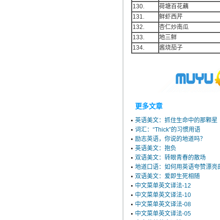
130.
荷塘百花藕
131.
鲜虾西芹
132.
杏仁炒南瓜
133.
地三鲜
134.
酱烧茄子
更多文章
英语美文：抓住生命中的那颗星
词汇：“Thick”的习惯用语
励志英语，你说的地道吗？
英语美文：抱负
双语美文：转眼青春的散场
地道口语：如何用英语夸赞漂亮
双语美文：爱即生死相随
中文菜单英文译法-12
中文菜单英文译法-10
中文菜单英文译法-08
中文菜单英文译法-05