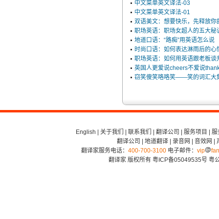
中文菜单英文译法-03
中文菜单英文译法-01
双语美文：想要快乐，先释放你
职场英语：职场女超人的五大秘
地道口语：“路痴”用英语怎么说
时尚口语：如何表达淋雨后的心
职场英语：如何用英语跟老板谈
英国人更爱说cheers不爱说thank
窃笑傻笑咯咯笑——笑的词汇大
English
|
关于我们
|
联系我们
|
翻译公司
|
服务项目
|
服
翻译公司
|
地道翻译
|
录音网
|
音效网
|
翻译家服务电话：
400-700-3100
电子邮件：
vip
fan
翻译家 版权所有
粤ICP备05049535号
粤公