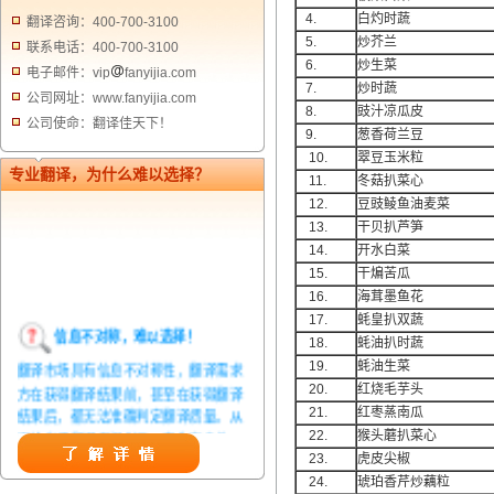
4.
白灼时蔬
翻译咨询：400-700-3100
5.
炒芥兰
联系电话：400-700-3100
6.
炒生菜
电子邮件：vip
fanyijia.com
7.
炒时蔬
公司网址：www.fanyijia.com
8.
豉汁凉瓜皮
公司使命：翻译佳天下！
9.
葱香荷兰豆
10.
翠豆玉米粒
专业翻译，为什么难以选择？
11.
冬菇扒菜心
12.
豆豉鲮鱼油麦菜
13.
干贝扒芦笋
14.
开水白菜
15.
干煸苦瓜
16.
海茸墨鱼花
17.
蚝皇扒双蔬
信息不对称，难以选择！
18.
蚝油扒时蔬
翻译市场具有信息不对称性，翻译需求
19.
蚝油生菜
方在获得翻译结果前，甚至在获得翻译
20.
红烧毛芋头
结果后，都无法准确判定翻译质量。从
21.
红枣蒸南瓜
而给劣质翻译者提供了一定生存条件，
22.
猴头蘑扒菜心
造成翻译市场鱼龙混杂，难以选择。
23.
虎皮尖椒
24.
琥珀香芹炒藕粒
翻译家，值得信赖！