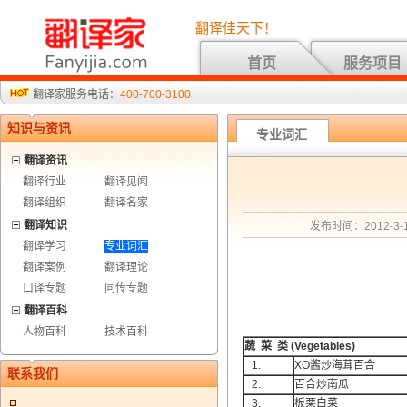
翻译佳天下！
首页
服务项目
翻译家服务电话：
400-700-3100
知识与资讯
专业词汇
翻译资讯
翻译行业
翻译见闻
翻译组织
翻译名家
翻译知识
发布时间：2012-3-1
翻译学习
专业词汇
翻译案例
翻译理论
口译专题
同传专题
翻译百科
人物百科
技术百科
蔬 菜 类
(Vegetables)
1.
XO酱炒海茸百合
联系我们
2.
百合炒南瓜
3.
板栗白菜