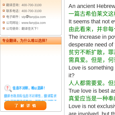
An ancient
Hebre
翻译咨询：400-700-3100
联系电话：400-700-3100
一篇古希伯莱文这
电子邮件：vip
fanyijia.com
It seems that not e
公司网址：www.fanyijia.com
由此看来，并非每
公司使命：翻译佳天下！
The increase in pov
专业翻译，为什么难以选择？
desperate
need of t
贫穷不断扩散，罪
需真爱。但是，何
Love is something
it?
人人都需要爱。但
信息不对称，难以选择！
True love is best a
翻译市场具有信息不对称性，翻译需求
真爱应当是一种奉
方在获得翻译结果前，甚至在获得翻译
Love is not
exclusi
结果后，都无法准确判定翻译质量。从
而给劣质翻译者提供了一定生存条件，
are involved, but t