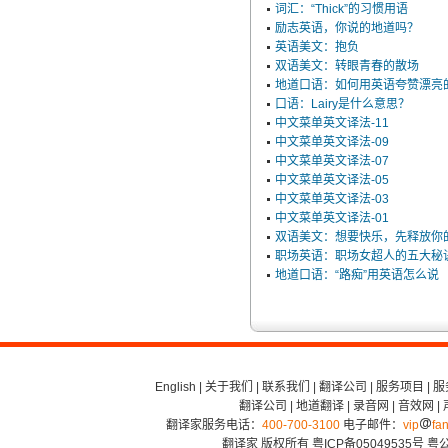
词汇：“Thick”的习惯用语
励志英语，你说的地道吗？
英语美文：抱负
双语美文：转眼青春的散场
地道口语：如何用英语夸赞漂亮
口语：Lairy是什么意思？
中文菜单英文译法-11
中文菜单英文译法-09
中文菜单英文译法-07
中文菜单英文译法-05
中文菜单英文译法-03
中文菜单英文译法-01
双语美文：想要快乐，先释放你
职场英语：职场女超人的五大秘
地道口语：“路痴”用英语怎么说
English
|
关于我们
|
联系我们
|
翻译公司
|
服务项目
|
服
翻译公司
|
地道翻译
|
录音网
|
音效网
|
翻译家服务电话：
400-700-3100
电子邮件：
vip
fan
翻译家 版权所有
粤ICP备05049535号
粤公