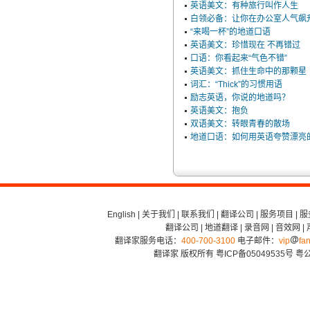
英语美文：有种旅行叫作人生
白领必备：让你在办公室人气飙
“来喝一杯”的地道口语
英语美文：珍惜现在 不再错过
口语：你看起来“气色不错”
英语美文：抓住生命中的那颗星
词汇：“Thick”的习惯用语
励志英语，你说的地道吗？
英语美文：抱负
双语美文：转眼青春的散场
地道口语：如何用英语夸赞漂亮
English
|
关于我们
|
联系我们
|
翻译公司
|
服务项目
|
服
翻译公司
|
地道翻译
|
录音网
|
音效网
|
翻译家服务电话：
400-700-3100
电子邮件：
vip
fan
翻译家 版权所有
粤ICP备05049535号
粤公