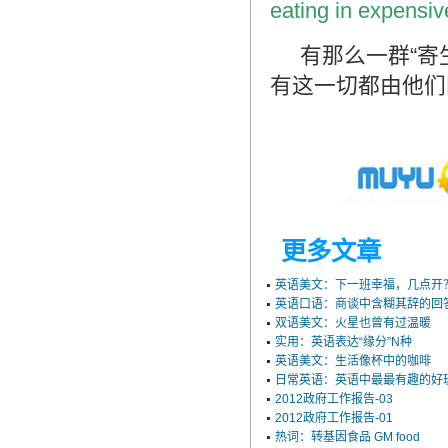
eating in expensiv
翻译家，值得信赖！
有那么一群“寄
翻译家是经过时间考验和市场选择的优
秀翻译供应商，其翻译品质得到了客户
有这一切都由他们
的认可和推崇，翻译质量更有保障，无
愧于翻译家的称号！
更多文章
英语美文：下一班幸福，几点开
英语口语：商谈中含糊其辞的回
双语美文：火星也曾有过温暖
实用：英语表达“缘分”N种
英语美文：生活像杯中的咖啡
日常英语：英语中最最有趣的好
2012政府工作报告-03
2012政府工作报告-01
热词：转基因食品 GM food