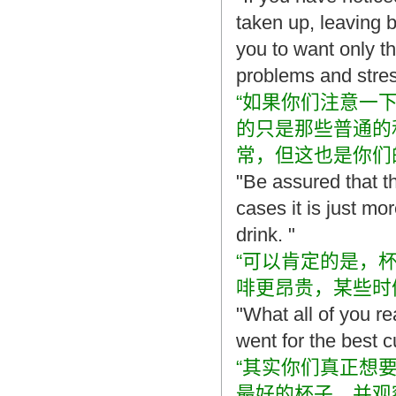
翻译家，值得信赖！
taken up, leaving b
翻译家是经过时间考验和市场选择的优
you to want only th
秀翻译供应商，其翻译品质得到了客户
的认可和推崇，翻译质量更有保障，无
problems and stres
愧于翻译家的称号！
“如果你们注意一
的只是那些普通的
常，但这也是你们
"Be assured that th
cases it is just m
drink. "
“可以肯定的是，
啡更昂贵，某些时
"What all of you re
went for the best 
“其实你们真正想
最好的杯子，并观