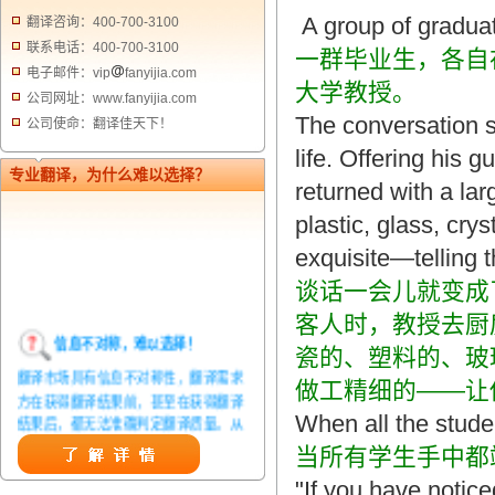
A group of graduate
翻译咨询：400-700-3100
联系电话：400-700-3100
一群毕业生，各自
电子邮件：vip
fanyijia.com
大学教授。
公司网址：www.fanyijia.com
The conversation s
公司使命：翻译佳天下！
life. Offering his 
专业翻译，为什么难以选择？
returned with a lar
plastic, glass, cr
exquisite
—telling 
谈话一会儿就变成
客人时，教授去厨
信息不对称，难以选择！
瓷的、塑料的、玻
翻译市场具有信息不对称性，翻译需求
做工精细的——让
方在获得翻译结果前，甚至在获得翻译
When all the studen
结果后，都无法准确判定翻译质量。从
而给劣质翻译者提供了一定生存条件，
当所有学生手中都
造成翻译市场鱼龙混杂，难以选择。
"If you have notic