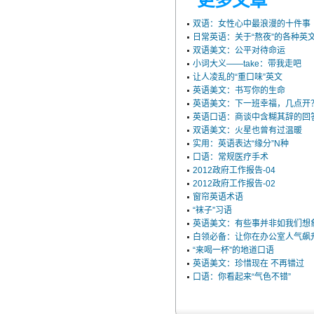
更多文章
双语：女性心中最浪漫的十件事
日常英语：关于“熬夜”的各种英
双语美文：公平对待命运
小词大义——take：带我走吧
让人凌乱的“重口味”英文
英语美文：书写你的生命
英语美文：下一班幸福，几点开
英语口语：商谈中含糊其辞的回
双语美文：火星也曾有过温暖
实用：英语表达“缘分”N种
口语：常规医疗手术
2012政府工作报告-04
2012政府工作报告-02
窗帘英语术语
“袜子”习语
英语美文：有些事并非如我们想
白领必备：让你在办公室人气飙
“来喝一杯”的地道口语
英语美文：珍惜现在 不再错过
口语：你看起来“气色不错”