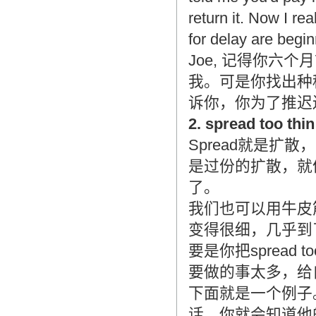
造成翻译市场鱼龙混杂，难以选择。
return it. Now I re
翻译家，值得信赖！
for delay are begi
翻译家是经过时间考验和市场选择的优
Joe, 记得你
秀翻译供应商，其翻译品质得到了客户
的认可和推崇，翻译质量更有保障，无
我。可是你找出种
愧于翻译家的称号！
诉你，你为了推迟
2. spread too
Spread就是扩散，
是过份的扩散，就
了。
我们也可以用牛皮
变得很细，几乎到
要是你把spread
要做的事太多，给
下面就是一个例子
话，你就会知道他