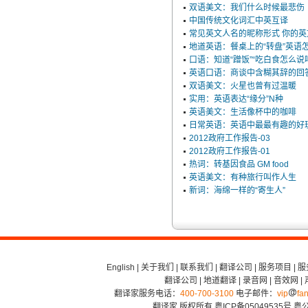
双语美文：我们什么时候最悲伤
中国传统文化词汇中英互译
常见英文人名的昵称形式 你的
地道英语：餐桌上的“转盘”英语
口语：知道“蹭饭”“吃白食怎么说
英语口语：商谈中含糊其辞的回
双语美文：火星也曾有过温暖
实用：英语表达“缘分”N种
英语美文：生活像杯中的咖啡
日常英语：英语中最最有趣的好
2012政府工作报告-03
2012政府工作报告-01
热词：转基因食品 GM food
英语美文：有种旅行叫作人生
新词：海绵一样的“寄生人”
English
|
关于我们
|
联系我们
|
翻译公司
|
服务项目
|
服
翻译公司
|
地道翻译
|
录音网
|
音效网
|
翻译家服务电话：
400-700-3100
电子邮件：
vip
fan
翻译家 版权所有
粤ICP备05049535号
粤公