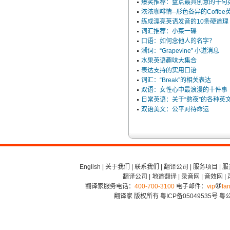
爆笑推荐：盘点最具创意的十句
浓浓咖啡情--形色各异的Coffe
练成漂亮英语发音的10条硬道理
词汇推荐：小菜一碟
口语：如何念他人的名字？
潮词：“Grapevine” 小道消息
水果英语趣味大集合
表达支持的实用口语
词汇：“Break”的相关表达
双语：女性心中最浪漫的十件事
日常英语：关于“熬夜”的各种英
双语美文：公平对待命运
English
|
关于我们
|
联系我们
|
翻译公司
|
服务项目
|
服
翻译公司
|
地道翻译
|
录音网
|
音效网
|
翻译家服务电话：
400-700-3100
电子邮件：
vip
fan
翻译家 版权所有
粤ICP备05049535号
粤公