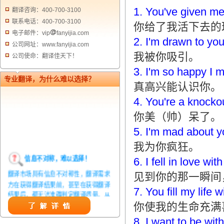
1. You've given me 
翻译咨询：400-700-3100
联系电话：400-700-3100
你给了我活下去的
电子邮件：vip
fanyijia.com
2. I'm drawn to you
公司网址：www.fanyijia.com
我被你吸引。
公司使命：翻译佳天下！
3. I'm so happy I m
专业翻译，为什么难以选择？
真高兴能认识你。
4. You're a knocko
你美（帅）呆了。
5. I'm mad about y
我为你疯狂。
信息不对称，难以选择！
6. I fell in love w
翻译市场具有信息不对称性，翻译需求
见到你的那一瞬间
方在获得翻译结果前，甚至在获得翻译
7. You fill my life w
结果后，都无法准确判定翻译质量。从
而给劣质翻译者提供了一定生存条件，
你使我的生命充满
造成翻译市场鱼龙混杂，难以选择。
8. I want to be with