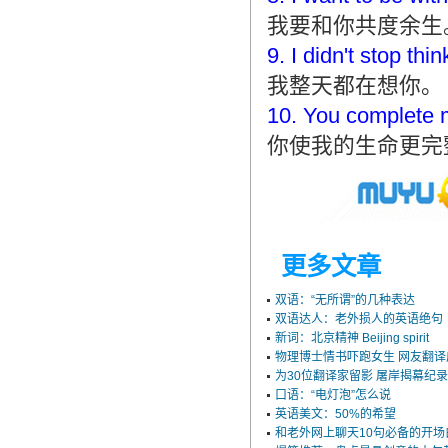
翻译家，值得信赖！
我要和你共度余生
翻译家是经过时间考验和市场选择的优
9. I didn't stop thi
秀翻译供应商，其翻译品质得到了客户
我整天都在想你。
的认可和推崇，翻译质量更有保障，无
愧于翻译家的称号！
10. You complete 
你使我的生命更完
更多文章
双语：“无所谓”的几种表达
双语达人：老外损人的英语绝句
新词：北京精神 Beijing spirit
物理博士情书吓跑女生 网友翻
为30位翻译家留影 屠岸揭幕纪
口语：“电灯泡”怎么说
英语美文：50%的希望
和老外网上聊天10句必备的开场