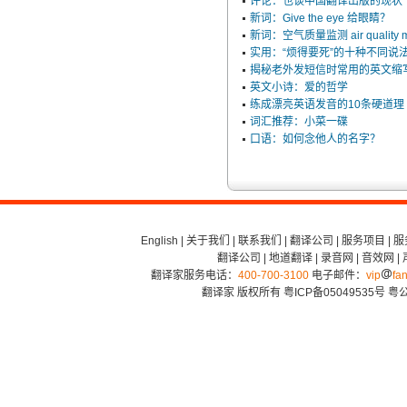
评论：也谈中国翻译出版的现状
新词：Give the eye 给眼睛？
新词：空气质量监测 air quality mo
实用：“烦得要死”的十种不同说
揭秘老外发短信时常用的英文缩
英文小诗：爱的哲学
练成漂亮英语发音的10条硬道理
词汇推荐：小菜一碟
口语：如何念他人的名字？
English
|
关于我们
|
联系我们
|
翻译公司
|
服务项目
|
服
翻译公司
|
地道翻译
|
录音网
|
音效网
|
翻译家服务电话：
400-700-3100
电子邮件：
vip
fan
翻译家 版权所有
粤ICP备05049535号
粤公