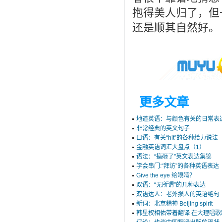
造成翻译市场鱼龙混杂，难以选择。
抱得美人归了，但一
翻译家，值得信赖！
还是顺其自然好。
翻译家是经过时间考验和市场选择的优
秀翻译供应商，其翻译品质得到了客户
的认可和推崇，翻译质量更有保障，无
愧于翻译家的称号！
更多文章
地道英语：与颜色有关的日常表
非常经典的英文句子
口语：有关“hit”的各种给力说法
金融英语词汇大盘点（1）
语法：“搞砸了”英文表达集锦
学会串门:“拜访”的各种英语表达
Give the eye 给眼睛？
双语：“无所谓”的几种表达
双语达人：老外损人的英语绝句
新词：北京精神 Beijing spirit
韩星权相佑带着翻译 在大理唱