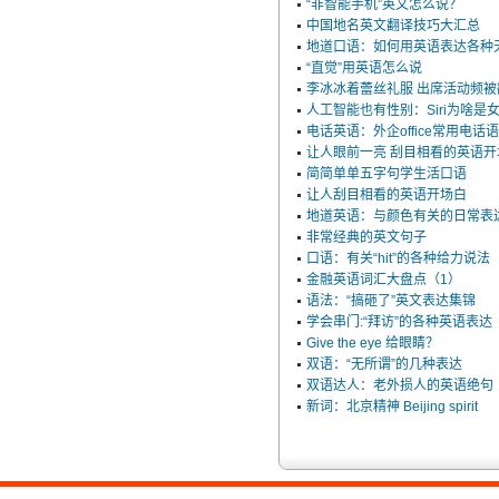
“非智能手机”英文怎么说？
中国地名英文翻译技巧大汇总
地道口语：如何用英语表达各种
“直觉”用英语怎么说
李冰冰着蕾丝礼服 出席活动频被
人工智能也有性别：Siri为啥是
电话英语：外企office常用电话
让人眼前一亮 刮目相看的英语开
简简单单五字句学生活口语
让人刮目相看的英语开场白
地道英语：与颜色有关的日常表
非常经典的英文句子
口语：有关“hit”的各种给力说法
金融英语词汇大盘点（1）
语法：“搞砸了”英文表达集锦
学会串门:“拜访”的各种英语表达
Give the eye 给眼睛？
双语：“无所谓”的几种表达
双语达人：老外损人的英语绝句
新词：北京精神 Beijing spirit