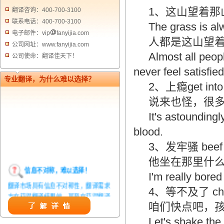
1、这山望着那
翻译咨询：400-700-3100
联系电话：400-700-3100
The grass is alw
电子邮件：vip
fanyijia.com
人都是这山望
公司网址：www.fanyijia.com
Almost all peopl
公司使命：翻译佳天下！
never feel satisfie
专业翻译，为什么难以选择？
2、上瘾get into 
说来也怪，很
It's astoundingl
blood.
3、发牢骚 beef
他坐在那里什
信息不对称，难以选择！
I'm really bored 
翻译市场具有信息不对称性，翻译需求
4、等不及了 champ
方在获得翻译结果前，甚至在获得翻译
咱们快点吧，
结果后，都无法准确判定翻译质量。从
而给劣质翻译者提供了一定生存条件，
Let's shake the 