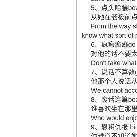
造成翻译市场鱼龙混杂，难以选择。
5、点头哈腰bow 
翻译家，值得信赖！
从她在老板前
翻译家是经过时间考验和市场选择的优
From the way sh
秀翻译供应商，其翻译品质得到了客户
的认可和推崇，翻译质量更有保障，无
know what sort of 
愧于翻译家的称号！
6、疯疯癫癫go 
对他的话不要
Don't take what
7、说话不算数go b
他那个人说话
We cannot acco
8、废话连篇beat 
谁喜欢坐在那
Who would enjoy
9、恩将仇报 bite t
你难道不知道