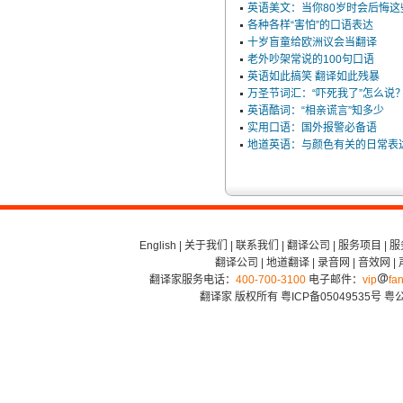
英语美文：当你80岁时会后悔这
各种各样“害怕”的口语表达
十岁盲童给欧洲议会当翻译
老外吵架常说的100句口语
英语如此搞笑 翻译如此残暴
万圣节词汇：“吓死我了”怎么说
英语酷词：“相亲谎言”知多少
实用口语：国外报警必备语
地道英语：与颜色有关的日常表
English
|
关于我们
|
联系我们
|
翻译公司
|
服务项目
|
服
翻译公司
|
地道翻译
|
录音网
|
音效网
|
翻译家服务电话：
400-700-3100
电子邮件：
vip
fan
翻译家 版权所有
粤ICP备05049535号
粤公