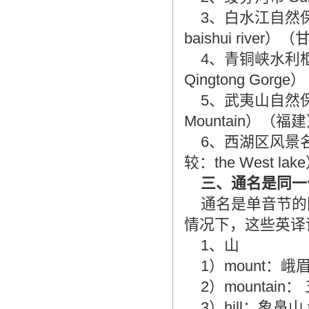
造成翻译市场鱼龙混杂，难以选择。
3、白水江自然保护区 
翻译家，值得信赖！
baishui river）
翻译家是经过时间考验和市场选择的优
4、青铜峡水利枢纽 Qi
秀翻译供应商，其翻译品质得到了客户
的认可和推崇，翻译质量更有保障，无
Qingtong Gorg
愧于翻译家的称号！
5、武夷山自然保护区
Mountain）（福
6、西湖区风景名胜区 S
较：the West l
三、通名是同一
通名是单音节的
情况下，这些英译
1、山
1）mount：峨眉
2）mountain：
3）hill：象鼻山 