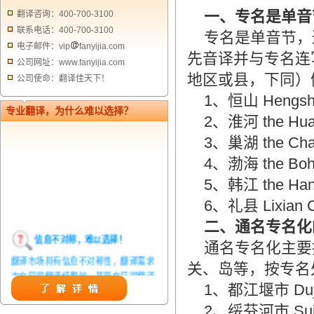
一、专名是单音
翻译咨询：400-700-3100
联系电话：400-700-3100
专名是单音节，
电子邮件：vip
fanyijia.com
先音译并与专名连
公司网址：www.fanyijia.com
地区或县，下同）
公司使命：翻译佳天下！
1、恒山 Hengsh
专业翻译，为什么难以选择？
2、淮河 the H
3、巢湖 the Ch
4、渤海 the B
5、韩江 the Han
6、礼县 Lixia
二、通名专名化
信息不对称，难以选择！
通名专名化主要
翻译市场具有信息不对称性，翻译需求
关、岛等，按专名
方在获得翻译结果前，甚至在获得翻译
1、都江堰市 Duji
结果后，都无法准确判定翻译质量。从
而给劣质翻译者提供了一定生存条件，
2、绥芬河市 Suif