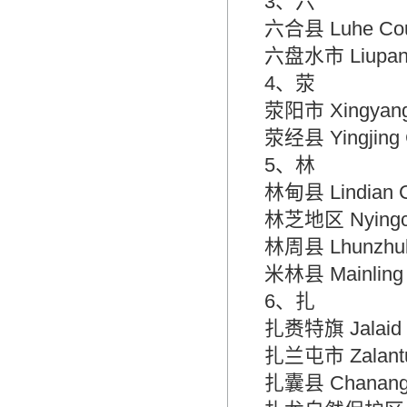
3、六
六合县 Luhe C
六盘水市 Liupan
4、荥
荥阳市 Xingyan
荥经县 Yingji
5、林
林甸县 Lindia
林芝地区 Nyingc
林周县 Lhunzh
米林县 Mainli
6、扎
扎赉特旗 Jalai
扎兰屯市 Zala
扎囊县 Chana