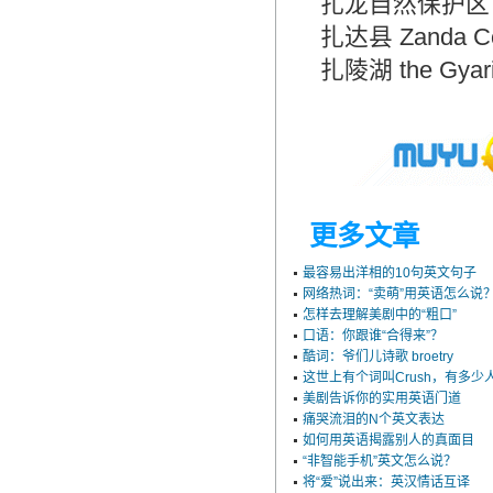
扎龙自然保护区 Zh
扎达县 Zanda
扎陵湖 the Gya
更多文章
最容易出洋相的10句英文句子
网络热词：“卖萌”用英语怎么说
怎样去理解美剧中的“粗口”
口语：你跟谁“合得来”？
酷词：爷们儿诗歌 broetry
这世上有个词叫Crush，有多少人
美剧告诉你的实用英语门道
痛哭流泪的N个英文表达
如何用英语揭露别人的真面目
“非智能手机”英文怎么说？
将“爱”说出来：英汉情话互译