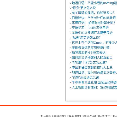
地道口语：不能小看的nothing
“修身”英文怎么说
有关睡梦的俚语，你知道多少？
口语秘诀：学学老外们的幽默吧
实用口语： 如何与老外聊电影？
英语学习：Bell的习惯用语
美语中的许多词汇来源于汉语
“私奔”用英语怎么说？
这世上有个词叫Crush，有多少人
美剧告诉你的实用英语门道
痛哭流泪的N个英文表达
如何用英语揭露别人的真面目
“非智能手机”英文怎么说？
中国地名英文翻译技巧大汇总
地道口语：如何用英语表达各种
“直觉”用英语怎么说
李冰冰着蕾丝礼服 出席活动频被
人工智能也有性别：Siri为啥是
English
|
关于我们
|
联系我们
|
翻译公司
|
服务项目
|
服