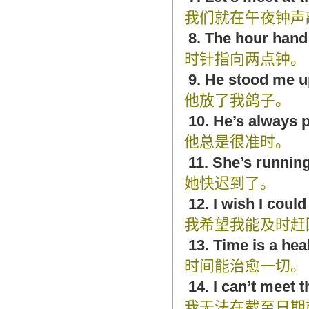
造成翻译市场鱼龙混杂，难以选择。
我们就在午夜钟声
翻译家，值得信赖！
8. The hour hand 
翻译家是经过时间考验和市场选择的优
时针指向两点钟。
秀翻译供应商，其翻译品质得到了客户
9. He stood me u
的认可和推崇，翻译质量更有保障，无
愧于翻译家的称号！
他放了我鸽子。
10. He’s always 
他总是很准时。
11. She’s running
她快迟到了。
12. I wish I could
我希望我能及时赶
13. Time is a heal
时间能治愈一切。
14. I can’t meet 
我无法在截至日期