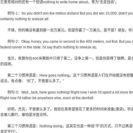
它意思相对的还有一个短语nothing to write home about，意为“无足挂齿”。
例句-1：So you didn't win the million dollars! But you did win 10,000, didn't you? L
certainly nothing to sneeze at!
不错，你的确没有赢到那一百万美元。但是你赢了一万美元，是不是？朋友，听
例句-2：Okay, honey, you came in second in the 400 meters, not first. But you wo
fastest runner in the state. I'd say that's nothing to sneeze at。
宝贝，就算你在400米赛跑中只得了第二，没争上第一，但是你获得了银牌，是
的成绩。
第二个习惯用语是：Here goes nothing。这个习惯用语是人们在开始做没
说法，有点像： “好了，不管那么多了。”
例句-3：Well, Jack, here goes nothing! Right now I wish I'd spent a lot more time p
Right now I'd rather be anywhere else, even at the dentist!
好吧，杰克，不管那么多了。我现在真希望我花了更多的时间来准备(演讲)。听
去哪儿都行，哪怕是牙医诊所。
第三个习惯用语是：Nothing doing，这其实也是一种说“不”的方式，只不过
肯定不行”。