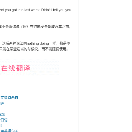
you got into last week. Didn't I tell you you
我不是跟你说了吗？在你能安全驾驶汽车之前，
。这后两种说法同nothing doing一样，都是坚
只能在某些适当的时候说，而不能随便使用。
英文情诗两首
翻译
情观
活口语
词汇
实用英语句子