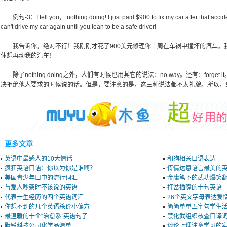
例句-3：I tell you， nothing doing! I just paid $900 to fix my car after that accident 
can't drive my car again until you lean to be a safe driver!
我告诉你，绝对不行！我刚刚才花了900美元修理你上周在车祸中撞坏的汽车。
休想再动我的汽车！
除了nothing doing之外，人们有时候也用其它的说法：no way。还有：forget it
决拒绝他人要求的时候说的话。但是，要注意的是，这三种说法都不太礼貌。所以，
更多文章
英语中最感人的10大情话
和狗相关口语表达
疯狂英语口语：你以为你是谁啊？
传情达意语言最美的
美国青少年口中的流行词汇
金庸笔下的武功爆笑
与爱人吵架时不该说的英语
打岔插嘴的十句英语
代表一生经历的四个英语词汇
26个英文字母表达爱
你想不到的几个英语杀价小偏方
简简单单五字句学生
最温暖的十个“治愈系”英语句子
禁化武组织核查口译
默锐科技公司化学品清单
谈论上课注意学习的