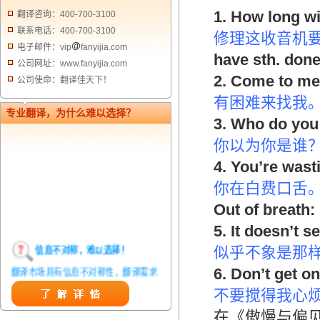
1. How long wil
翻译咨询：400-700-3100
联系电话：400-700-3100
修理这收音机
电子邮件：vip
fanyijia.com
have sth. done
公司网址：www.fanyijia.com
2. Come to me i
公司使命：翻译佳天下！
有困难来找我
专业翻译，为什么难以选择？
3. Who do you
你以为你是谁
4. You’re wast
你在白费口舌
Out of breath:
5. It doesn’t s
信息不对称，难以选择！
似乎不象是那
翻译市场具有信息不对称性，翻译需求
6. Don’t get o
方在获得翻译结果前，甚至在获得翻译
不要搅得我心
结果后，都无法准确判定翻译质量。从
在《傲慢与偏
而给劣质翻译者提供了一定生存条件，