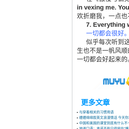
造成翻译市场鱼龙混杂，难以选择。
in vexing me. Yo
翻译家，值得信赖！
欢折磨我，一点也
翻译家是经过时间考验和市场选择的优
7. Everything w
秀翻译供应商，其翻译品质得到了客户
一切都会很好
的认可和推崇，翻译质量更有保障，无
愧于翻译家的称号！
似乎每次听到
生也不是一帆风顺
一切都会好起来的
更多文章
与穿着相关的习惯用语
缠缠绵绵叙英文浪漫情话 今天你
中国和美国的课堂到底有什么不
地道口语：承诺不能只停留在“嘴