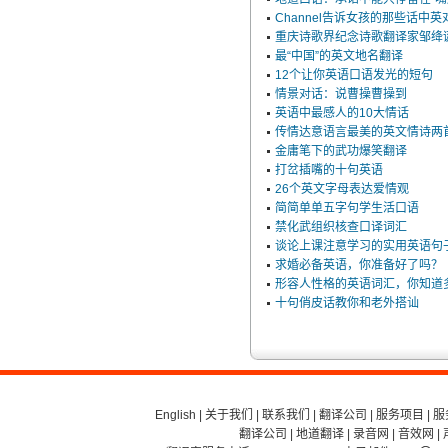
Channel告诉女孩的那些话中英
重庆诗歌界纪念诗歌翻译家邹绛诞
最“中国”的英文地名翻译
12个让你英语口语发光的短句
情景对话：说曹操曹操到
英语中最感人的10大情话
传情达意语言最美的英文情诗两
金庸笔下的武功爆笑翻译
打岔插嘴的十句英语
26个英文字母表达爱情观
简简单单五字句学生活口语
禁化武组织核查口译词汇
谈论上课注意学习的实用英语句
求婚必备英语，你准备好了吗？
形容人性格的英语词汇，你知道
十句俏皮话教你和老外搭讪
English
|
关于我们
|
联系我们
|
翻译公司
|
服务项目
|
服
翻译公司
|
地道翻译
|
录音网
|
音效网
|