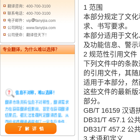
1
范围
翻译咨询：400-700-3100
联系电话：400-700-3100
本部分规定了文化
电子邮件：vip
fanyijia.com
求、书写要求。
公司网址：www.fanyijia.com
本部分适用于文化
公司使命：翻译佳天下！
及功能信息、警示
专业翻译，为什么难以选择？
2 规范性引用文件
下列文件中的条款
的引用文件，其随
适用于本部分，然
信息不对称，难以选择！
这些文件的最新版
翻译市场具有信息不对称性，翻译需求
部分。
方在获得翻译结果前，甚至在获得翻译
GB/T 16159
结果后，都无法准确判定翻译质量。从
DB31/T 457.
而给劣质翻译者提供了一定生存条件，
造成翻译市场鱼龙混杂，难以选择。
DB31/T 457
翻译家，值得信赖！
3
术语和定义