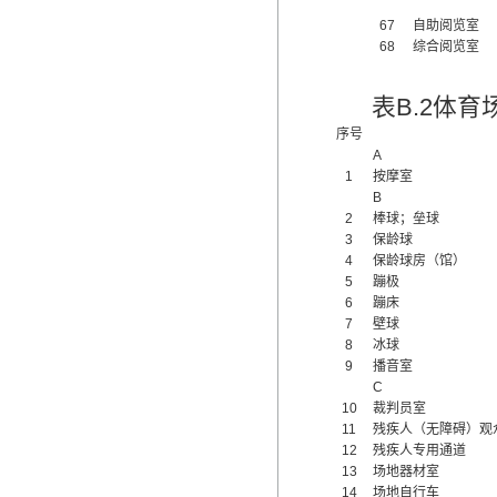
67
自助阅览室
68
综合阅览室
表B.2体
序号
A
1
按摩室
B
2
棒球；垒球
3
保龄球
4
保龄球房（馆）
5
蹦极
6
蹦床
7
壁球
8
冰球
9
播音室
C
10
裁判员室
11
残疾人（无障碍）观
12
残疾人专用通道
13
场地器材室
14
场地自行车