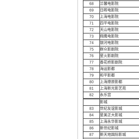
68
兰馨电影院
69
日晖电影院
70
上海电影院
71
四平电影院
72
天山电影院
73
翔鹰电影院
74
银河电影院
75
群众影剧院
76
星火影剧院
77
香花桥影剧院
78
海运影都
79
和平影都
80
上海燎原影都
81
上海新光影艺苑
82
永乐宫
影城
83
世纪友谊影城
84
星美正大影城
85
上海永华影城
86
新世纪影城
87
新天地国际影城