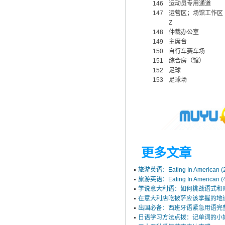
146
运动员专用通道
147
运营区；场馆工作区
Z
148
仲裁办公室
149
主席台
150
自行车赛车场
151
综合房（馆）
152
足球
153
足球场
更多文章
旅游英语：Eating In American (
旅游英语：Eating In American (
学说意大利语：如何挑战语式和
在意大利店吃披萨应该掌握的地
出国必备：西班牙语紧急用语完
日语学习方法点拨：记单词的小