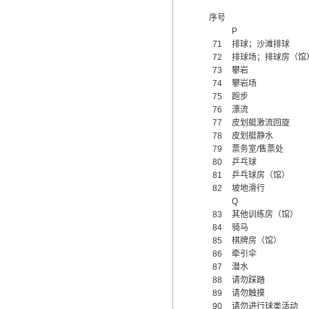
序号
P
71
排球；沙滩排球
72
排球场；排球房（馆
73
攀岩
74
攀岩场
75
跑步
76
漂流
77
皮划艇激流回旋
78
皮划艇静水
79
票务室/售票处
80
乒乓球
81
乒乓球房（馆）
82
坡地滑行
Q
83
其他训练房（馆）
84
骑马
85
棋牌房（馆）
86
牵引伞
87
潜水
88
请勿踩踏
89
请勿触摸
90
请勿进行球类活动