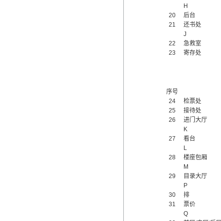
H
20
后台
21
还书处
J
22
急救室
23
寄存处
序号
24
检票处
25
接待处
26
进门大厅
K
27
看台
L
28
楼座包厢
M
29
目录大厅
P
30
排
31
票价
Q