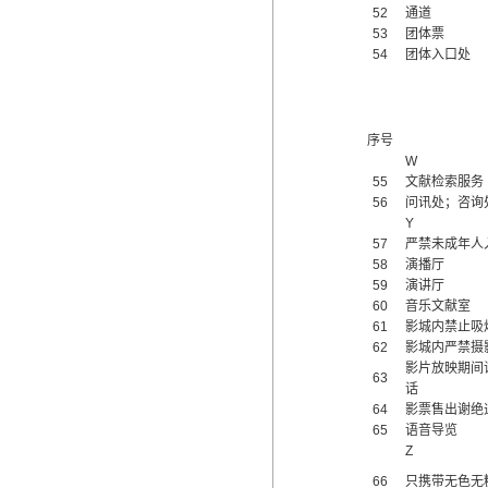
52
通道
53
团体票
54
团体入口处
序号
W
55
文献检索服务
56
问讯处；咨询
Y
57
严禁未成年人
58
演播厅
59
演讲厅
60
音乐文献室
61
影城内禁止吸
62
影城内严禁摄
影片放映期间
63
话
64
影票售出谢绝
65
语音导览
Z
66
只携带无色无