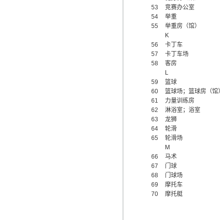
53
竞赛办公室
54
举重
55
举重房（馆）
K
56
卡丁车
57
卡丁车场
58
客房
L
59
篮球
60
篮球场；篮球房（馆
61
力量训练房
62
淋浴室；浴室
63
龙狮
64
轮滑
65
轮滑场
M
66
马术
67
门球
68
门球场
69
摩托车
70
摩托艇