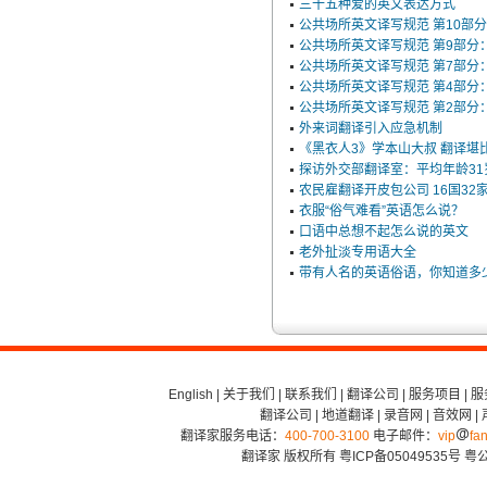
三十五种爱的英文表达方式
公共场所英文译写规范 第10部分
公共场所英文译写规范 第9部分
公共场所英文译写规范 第7部分
公共场所英文译写规范 第4部分
公共场所英文译写规范 第2部分
外来词翻译引入应急机制
《黑衣人3》学本山大叔 翻译堪
探访外交部翻译室：平均年龄31岁
农民雇翻译开皮包公司 16国32
衣服“俗气难看”英语怎么说？
口语中总想不起怎么说的英文
老外扯淡专用语大全
带有人名的英语俗语，你知道多
English
|
关于我们
|
联系我们
|
翻译公司
|
服务项目
|
服
翻译公司
|
地道翻译
|
录音网
|
音效网
|
翻译家服务电话：
400-700-3100
电子邮件：
vip
fan
翻译家 版权所有
粤ICP备05049535号
粤公