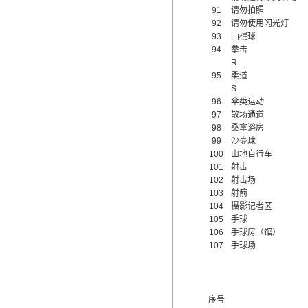
91
请勿拍照
92
请勿使用闪光灯
93
曲棍球
94
拳击
R
95
柔道
S
96
伞类运动
97
散场通道
98
桑拿浴房
99
沙壶球
100
山地自行车
101
射击
102
射击场
103
射箭
104
摄影记者区
105
手球
106
手球房（馆）
107
手球场
序号