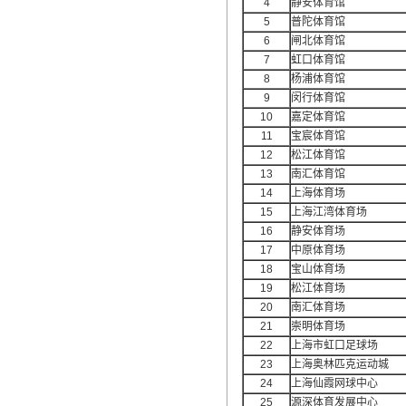
4
静安体育馆
5
普陀体育馆
6
闸北体育馆
7
虹口体育馆
8
杨浦体育馆
9
闵行体育馆
10
嘉定体育馆
11
宝宸体育馆
12
松江体育馆
13
南汇体育馆
14
上海体育场
15
上海江湾体育场
16
静安体育场
17
中原体育场
18
宝山体育场
19
松江体育场
20
南汇体育场
21
崇明体育场
22
上海市虹口足球场
23
上海奥林匹克运动城
24
上海仙霞网球中心
25
源深体育发展中心