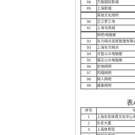
88
万裕国际影城
89
上海影城
其他文化场所
90
芷江梦工场
91
上海马戏城
网吧/电脑屋
92
东方网点连锁管理有限
93
上海东方网点
94
才智公众电脑屋
95
福五公众电脑屋
96
史地网吧
97
同福网吧
98
网人网吧
99
威泰网吧
表
序号
1
上海东亚体育文化中心
2
东亚大厦
3
上海体育馆