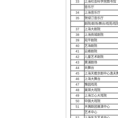
33
上海社会科学院图书馆
音乐厅
34
上海音乐厅
35
贺绿汀音乐厅
剧院/剧场/舞台/戏苑/戏
37
上海大剧院
38
上海商城剧院
39
宛平剧院
40
艺海剧院
41
云峰剧院
42
儿童艺术剧院
43
黄浦剧场
44
共舞台
45
上海天蟾京剧中心逸夫
46
上海大舞台
47
豫园戏苑
48
美琪大戏院
49
上海兰心大戏院
50
中国大戏院
51
木偶剧团展演中心
艺术中心
52
上海东方艺术中心