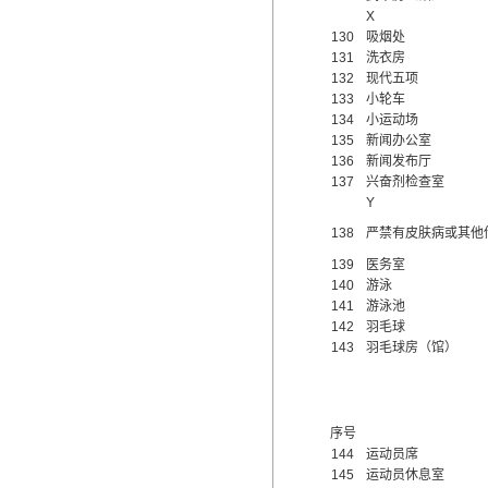
X
130
吸烟处
131
洗衣房
132
现代五项
133
小轮车
134
小运动场
135
新闻办公室
136
新闻发布厅
137
兴奋剂检查室
Y
138
严禁有皮肤病或其他
139
医务室
140
游泳
141
游泳池
142
羽毛球
143
羽毛球房（馆）
序号
144
运动员席
145
运动员休息室