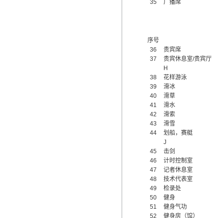
35
广播席
序号
36
贵宾席
37
贵宾休息室/贵宾厅
H
38
花样游泳
39
滑冰
40
滑草
41
滑水
42
滑索
43
滑雪
44
划船，赛艇
J
45
击剑
46
计时控制室
47
记者休息室
48
技术代表室
49
检录处
50
健身
51
健身气功
52
健身房（馆）