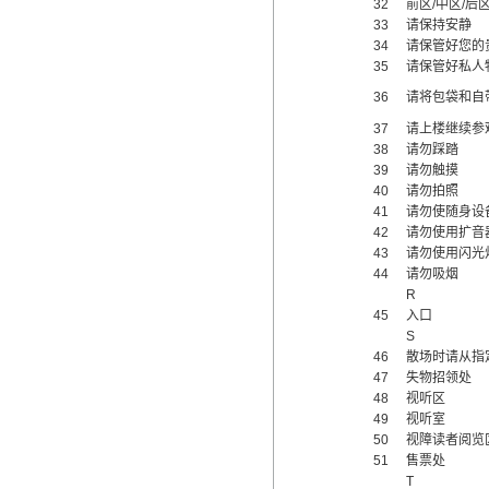
32
前区/中区/后
33
请保持安静
34
请保管好您的
35
请保管好私人
36
请将包袋和自
37
请上楼继续参
38
请勿踩踏
39
请勿触摸
40
请勿拍照
41
请勿使随身设
42
请勿使用扩音
43
请勿使用闪光
44
请勿吸烟
R
45
入口
S
46
散场时请从指
47
失物招领处
48
视听区
49
视听室
50
视障读者阅览
51
售票处
T