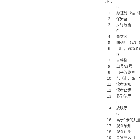
序号
B
1
办证处（借书
2
保安室
3
步行导览
C
4
餐饮区
5
陈列厅（展厅
6
出口，散场通
D
7
大扶梯
8
单号/双号
9
电子阅览室
10
东（南、西、
11
读者须知
12
读者止步
13
多功能厅
F
14
放映厅
G
16
高于1米的儿
17
观众须知
18
观众止步
19
贵宾席入口