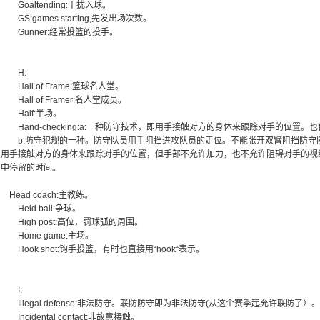
Goaltending:干扰入球。
GS:games starting,先发出场次数。
Gunner:经常投篮的投手。
H:
Hall of Frame:篮球名人堂。
Hall of Framer:名人堂成员。
Half:半场。
Hand-checking:a:一种防守技术，即用手接触对方的身体来跟踪对手的位置。也作ha
b:防守犯规的一种。防守队员用手阻挡进攻队员的走位。不能张开双臂阻挡防守队员的移
用手接触对方的身体来跟踪对手的位置，但手部不允许加力，也不允许阻碍对手的视线。H
中停留的时间。
Head coach:主教练。
Held ball:争球。
High post:高位，罚球弧的周围。
Home game:主场。
Hook shot:钩手投篮，有时也直接用“hook“表示。
I:
Illegal defense:非法防守。联防防守即为非法防守(从这个赛季起允许联防了）。
Incidental contact:非故意接触。