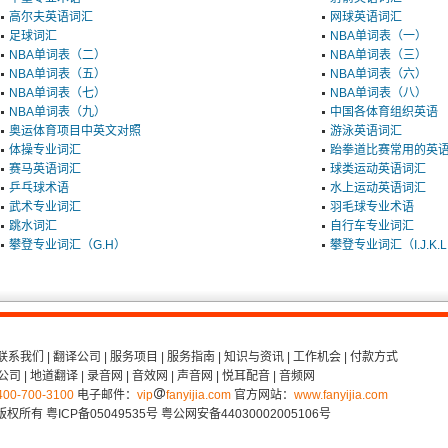
高尔夫英语词汇
网球英语词汇
足球词汇
NBA单词表（一）
NBA单词表（二）
NBA单词表（三）
NBA单词表（五）
NBA单词表（六）
NBA单词表（七）
NBA单词表（八）
NBA单词表（九）
中国各体育组织英语
奥运体育项目中英文对照
游泳英语词汇
体操专业词汇
跆拳道比赛常用的英
赛马英语词汇
球类运动英语词汇
乒乓球术语
水上运动英语词汇
武术专业词汇
羽毛球专业术语
跳水词汇
自行车专业词汇
攀登专业词汇（G.H）
攀登专业词汇（I.J.K.L
联系我们
|
翻译公司
|
服务项目
|
服务指南
|
知识与资讯
|
工作机会
|
付款方式
公司
|
地道翻译
|
录音网
|
音效网
|
声音网
|
悦耳配音
|
音频网
400-700-3100
电子邮件：
vip
fanyijia.com
官方网站：
www.fanyijia.com
 版权所有
粤ICP备05049535号
粤公网安备44030002005106号