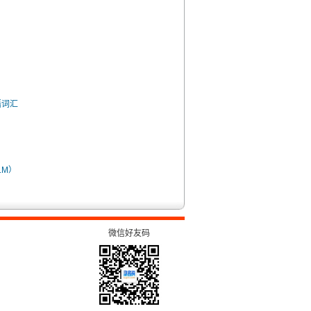
语词汇
.M）
微信好友码