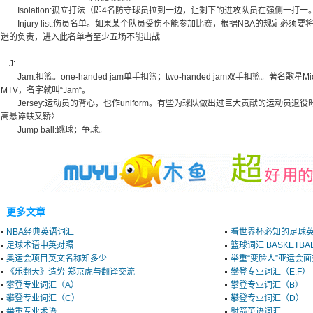
Isolation:孤立打法（即4名防守球员拉到一边，让剩下的进攻队员在强侧一打一
Injury list:伤员名单。如果某个队员受伤不能参加比赛，根据NBA的规定必须
迷的负责，进入此名单者至少五场不能出战
J:
Jam:扣篮。one-handed jam单手扣篮；two-handed jam双手扣篮。著名歌星Micha
MTV，名字就叫“Jam“。
Jersey:运动员的背心，也作uniform。有些为球队做出过巨大贡献的运动员退役时他
高悬谇蚨又鞒〉
Jump ball:跳球；争球。
更多文章
NBA经典英语词汇
看世界杯必知的足球
足球术语中英对照
篮球词汇 BASKETBA
奥运会项目英文名称知多少
举重“变脸人”亚运会
《乐翻天》造势-郑京虎与翻译交流
攀登专业词汇（E.F）
攀登专业词汇（A）
攀登专业词汇（B）
攀登专业词汇（C）
攀登专业词汇（D）
举重专业术语
射箭英语词汇