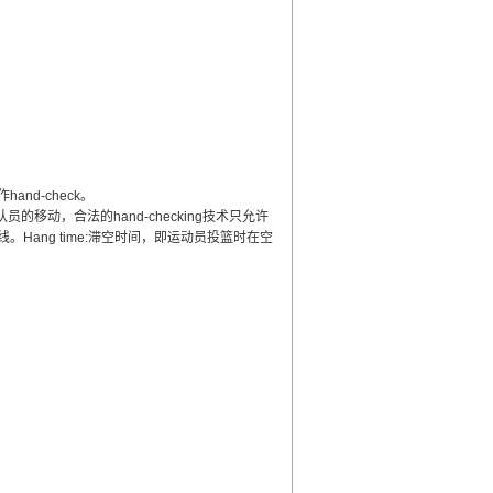
nd-check。
动，合法的hand-checking技术只允许
ang time:滞空时间，即运动员投篮时在空