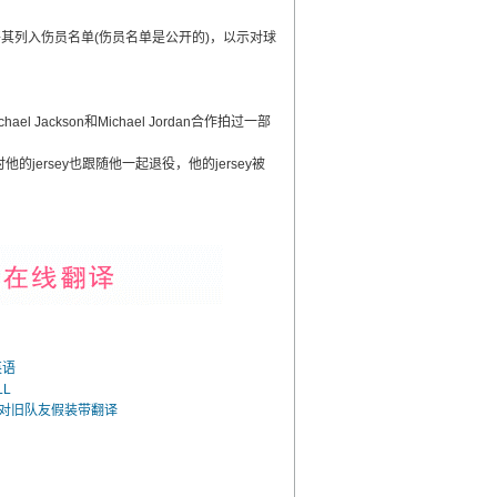
。
要将其列入伤员名单(伤员名单是公开的)，以示对球
el Jackson和Michael Jordan合作拍过一部
的jersey也跟随他一起退役，他的jersey被
英语
LL
面对旧队友假装带翻译